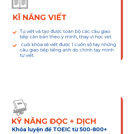
KĨ NĂNG VIẾT
Tự viết và tạo được toàn bộ các câu giao
tiếp căn bản theo ý mình, thay vì học vẹt.
cuối khóa sẽ viết được 1 cuốn sổ tay những
câu giao tiếp tiếng anh do chính tay mình
tự viết.
ĐĂNG KÝ
FREE
HỌC THỬ
KỸ NĂNG ĐỌC + DỊCH
Khóa luyện đề TOEIC từ 500-800+