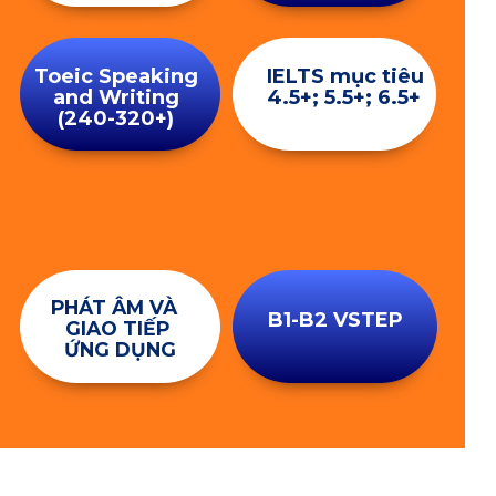
Toeic Speaking
IELTS mục tiêu
and Writing
4.5+; 5.5+; 6.5+
(240-320+)
ĐĂNG KÝ
FREE
HỌC THỬ
PHÁT ÂM VÀ
B1-B2 VSTEP
GIAO TIẾP
ỨNG DỤNG
KHÓA HỌC GIÚP BẠN