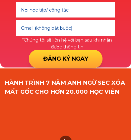
*Chúng tôi sẽ liên hệ với bạn sau khi nhận
được thông tin
ĐĂNG KÝ NGAY
HÀNH TRÌNH 7 NĂM ANH NGỮ SEC XÓA
MẤT GỐC CHO HƠN 20.000 HỌC VIÊN