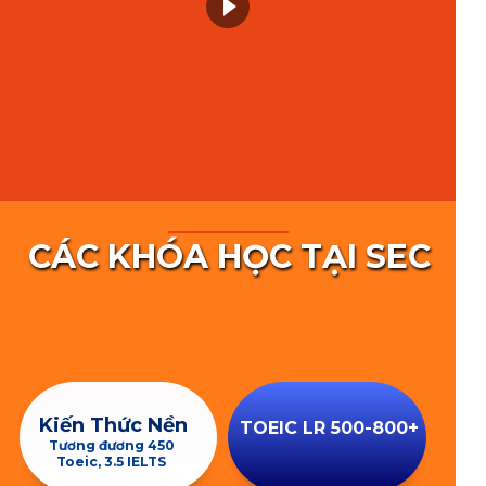
CÁC KHÓA HỌC TẠI SEC
Kiến Thức Nền
TOEIC LR 500-800+
Tương đương 450
Toeic, 3.5 IELTS