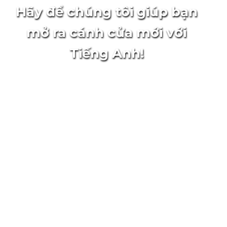
Hãy để chúng tôi giúp bạn
mở ra cánh cửa mới với
Tiếng Anh!