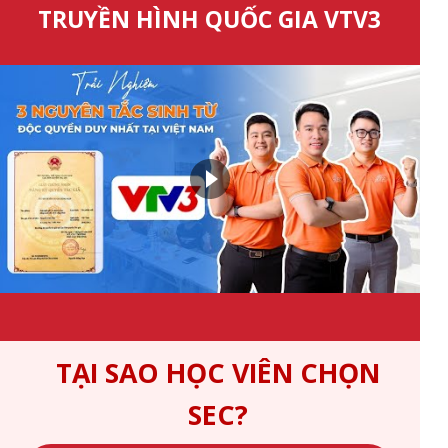
TRUYỀN HÌNH QUỐC GIA VTV3
TẠI SAO HỌC VIÊN CHỌN
SEC?