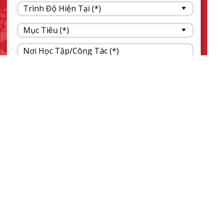
ĐĂNG KÝ NGAY
TRUNG TÂM ANH NGỮ
SEC
MST: 0109594961
VPGD1: Sảnh HH2, chung cư Meco Complex, Số 102
Trường Chinh, Phường Kim Liên, Hà Nội
VPGD2: Sảnh HH1, chung cư Meco Complex, Số 102