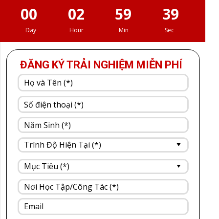
00
02
59
38
Day
Hour
Min
Sec
ĐĂNG KÝ TRẢI NGHIỆM MIỄN PHÍ