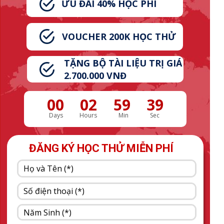
ƯU ĐÃI 40% HỌC PHÍ
VOUCHER 200K HỌC THỬ
TẶNG BỘ TÀI LIỆU TRỊ GIÁ
2.700.000 VNĐ
00
02
59
38
Days
Hours
Min
Sec
ĐĂNG KÝ HỌC THỬ MIỄN PHÍ