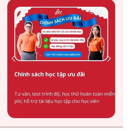
Chính sách học tập ưu đãi
Tư vấn, test trình độ, học thử hoàn toàn miễn
phí, hỗ trợ tài liệu học tập cho học viên