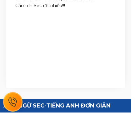
Cảm ơn Sec rất nhiều!!!
ANH NGỮ SEC-TIẾNG ANH ĐƠN GIẢN
Address:
CS1: CS1: Số 108B Trường Chinh, Đống Đa, Hà Nội
CS2: 102 Trường Chinh, Hà Nội, Meco Complex, Tòa
HH1 , Hanoi, Vietnam