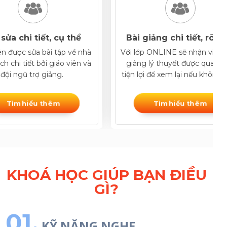
 sửa chi tiết, cụ thể
Bài giảng chi tiết, rõ r
ên được sửa bài tập về nhà
Với lớp ONLINE sẽ nhận video
h chi tiết bởi giáo viên và
giảng lý thuyết được quay sẵ
đội ngũ trợ giảng.
tiện lợi để xem lại nếu không 
Tìm hiểu thêm
Tìm hiểu thêm
KHOÁ HỌC GIÚP BẠN ĐIỀU
GÌ?
01.
KỸ NĂNG NGHE