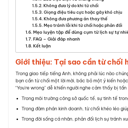
Không đưa lý do khi từ chối
Giọng điệu tiêu cực hoặc gây khó chịu
Không đưa phương án thay thế
Mẹo tránh lỗi khi từ chối hoặc phản đối
Mẹo luyện tập để dùng cụm từ lịch sự tự nhi
FAQ – Giải đáp nhanh
Kết luận
Giới thiệu: Tại sao cần từ chối
Trong giao tiếp tiếng Anh, không phải lúc nào chún
bạn cần từ chối một lời mời, bác bỏ một ý kiến hoặc
“You’re wrong” dễ khiến người nghe cảm thấy bị tấn
Trong môi trường công sở quốc tế, sự tinh tế tron
Trong đàm phán kinh doanh, từ chối khéo léo giú
Trong đời sống cá nhân, phản đối lịch sự tránh xun