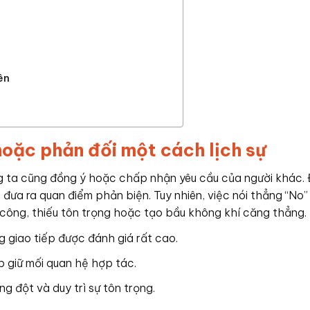
ên
 hoặc phản đối một cách lịch sự
g ta cũng đồng ý hoặc chấp nhận yêu cầu của người khác. Đ
 đưa ra quan điểm phản biện. Tuy nhiên, việc nói thẳng “No”
 công, thiếu tôn trọng hoặc tạo bầu không khí căng thẳng.
g giao tiếp được đánh giá rất cao.
p giữ mối quan hệ hợp tác.
g đột và duy trì sự tôn trọng.