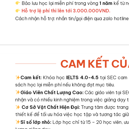
Bảo lưu học lại miễn phí trong vòng
1 năm
kể từ 
Hỗ trợ lệ phí thi lên tới 3.000.000VND.
Cách nhận hỗ trợ: nhắn tin/gọi điện qua zalo hotline
CAM KẾT CỦ
Cam kết:
Khóa học
IELTS 4.0-4.5
tại SEC cam 
sách học lại miễn phí nếu không đạt mục tiêu.
Giáo Viên Chất Lượng Cao:
Các giáo viên tại S
nhận và có nhiều kinh nghiệm trong việc giảng dạy t
Cơ Sở Vật Chất Hiện Đại:
Trung tâm được trang 
thiết kế để tối ưu hóa việc học tập và tương tác giữ
Sĩ số lớp nhỏ:
Lớp học chỉ từ 15 – 20 học viên, 