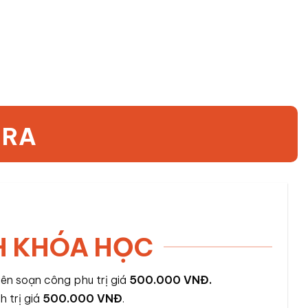
 RA
H KHÓA HỌC
iên soạn công phu trị giá
500.000 VNĐ.
 trị giá
500.000 VNĐ
.