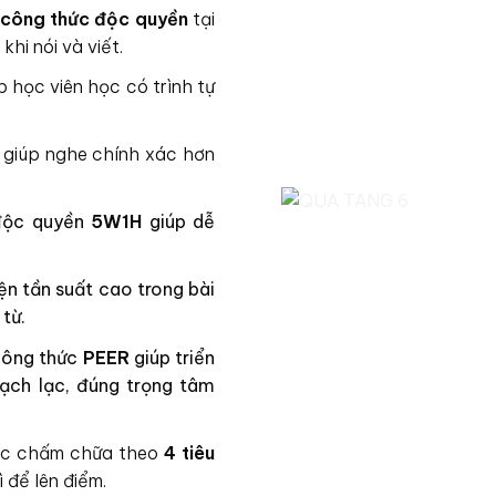
 công thức độc quyền
tại
khi nói và viết.
p học viên học có trình tự
 giúp nghe chính xác hơn
 độc quyền
5W1H
giúp dễ
ện tần suất cao trong bài
 từ.
 công thức
PEER
giúp triển
ạch lạc, đúng trọng tâm
ược chấm chữa theo
4 tiêu
 để lên điểm.