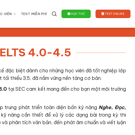
C VIÊN
TEST MIỄN PHÍ
HỌC THỬ
TEST ONLINE
ELTS 4.0-4.5
kế đặc biệt dành cho những h
ọc viên đã tốt nghiệp lớp
 tối thiểu 3.5, đã nắm vững nền tảng cơ bản.
 8.0
tại SEC cam kết mang đến cho bạn một môi trường
p trung phát triển toàn diện bốn kỹ năng
Nghe, Đọc,
 kỹ năng cần thiết để xử lý các dạng bài trong kỳ thi
ểu và phân tích văn bản, đến phát âm chuẩn và viết luận