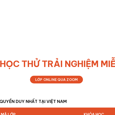
 HỌC THỬ TRẢI NGHIỆM MIỄ
LỚP ONLINE QUA ZOOM
 QUYỀN DUY NHẤT TẠI VIỆT NAM
MÃ LỚP
KHÓA HỌC