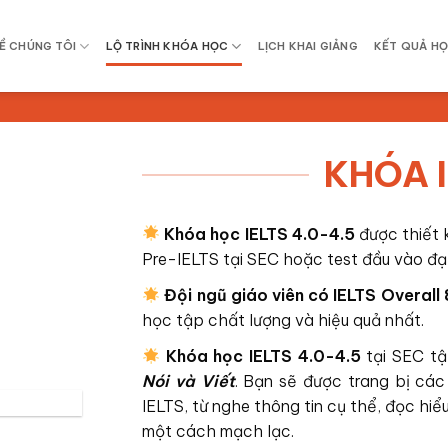
Ề CHÚNG TÔI
LỘ TRÌNH KHÓA HỌC
LỊCH KHAI GIẢNG
KẾT QUẢ HỌ
KHÓA I
Khóa học IELTS 4.0-4.5
được thiết 
Pre-IELTS tại SEC hoặc test đầu vào đạt
Đội ngũ giáo viên có IELTS Overall
học tập chất lượng và hiệu quả nhất.
Khóa học IELTS 4.0-4.5
tại SEC tậ
Nói và Viết
. Bạn sẽ được trang bị các
IELTS, từ nghe thông tin cụ thể, đọc hi
một cách mạch lạc.