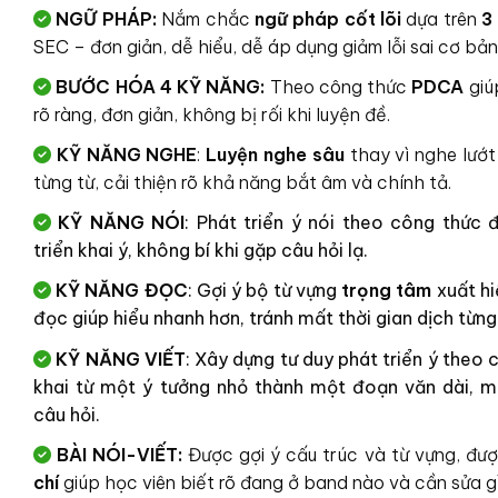
NGỮ PHÁP:
Nắm chắc
ngữ pháp cốt lõi
dựa trên
3
SEC – đơn giản, dễ hiểu, dễ áp dụng giảm lỗi sai cơ bản 
BƯỚC HÓA 4 KỸ NĂNG:
Theo công thức
PDCA
giú
rõ ràng, đơn giản, không bị rối khi luyện đề.
KỸ NĂNG NGHE
:
Luyện nghe sâu
thay vì nghe lướt
từng từ, cải thiện rõ khả năng bắt âm và chính tả.
KỸ NĂNG NÓI
:
Phát triển ý nói theo công thức
triển khai ý, không bí khi gặp câu hỏi lạ.
KỸ NĂNG ĐỌC
:
Gợi ý bộ từ vựng
trọng tâm
xuất hi
đọc giúp hiểu nhanh hơn, tránh mất thời gian dịch từng
KỸ NĂNG VIẾT
:
Xây dựng tư duy phát triển ý theo
khai từ một ý tưởng nhỏ thành một đoạn văn dài, m
câu hỏi.
BÀI NÓI-VIẾT:
Được gợi ý cấu trúc và từ vựng, đ
chí
giúp học viên biết rõ đang ở band nào và cần sửa gì