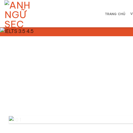
Bỏ
qua
V
TRANG CHỦ
nội
dung