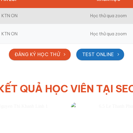
KTN ON
Học thử qua zoom
KTN ON
Học thử qua zoom
ĐĂNG KÝ HỌC THỬ
TEST ONLINE
KẾT QUẢ HỌC VIÊN TẠI SE