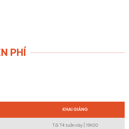
N PHÍ
KHAI GIẢNG
Tối T4 tuần này | 19h00