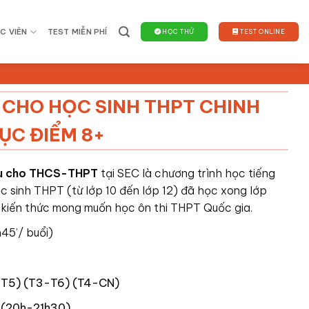
C VIÊN
TEST MIỄN PHÍ
HỌC THỬ
TEST ONLINE
CHO HỌC SINH THPT CHINH
ỤC ĐIỂM 8+
âu cho THCS-THPT
tại SEC là chương trình học tiếng
c sinh THPT (từ lớp 10 đến lớp 12) đã học xong lớp
 kiến thức mong muốn học ôn thi THPT Quốc gia.
h45’/ buổi)
2-T5) (T3-T6) (T4-CN)
2: (20h-21h30)