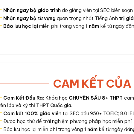
Nhận ngay
bộ giáo trình
do giảng viên tại SEC biên soạ
Nhận ngay bộ từ vựng
quan trọng nhất Tiếng Anh
trị gi
Bảo lưu học lại
miễn phí trong vòng
1 năm
kể từ ngày đă
CAM KẾT CỦA
Cam Kết Đầu Ra:
Khóa học
CHUYÊN SÂU 8+ THPT
cam 
rên lớp và kỳ thi THPT Quốc gia
.
Cam kết 100% giáo viê
n tại SEC đều 950+ TOEIC; 8.0 
Được học thử để trải nghiệm phương pháp học miễn phí.
Bảo lưu học lại miễn phí trong vòng
1 năm
kể từ ngày đăng