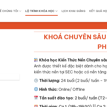
Ề CHÚNG TÔI
LỘ TRÌNH KHÓA HỌC
LỊCH KHAI GIẢNG
KẾT QUẢ HỌ
KHOÁ CHUYÊN SÂU 
PH
Khóa học Kiến Thức Nền Chuyên s
Anh được thiết kế đặc biệt dành cho h
ọ
kiến thức nền tại SEC hoặc có nền tảng
Thời lượng:
24 buổi (2 buổi/ tuần – 1
Hình thức:
Online/ Offline
Tần suất đào tạo
: 2 buổi/ tuần (T
Thời gian
: Ca 1: (18h-19h30) || Ca 