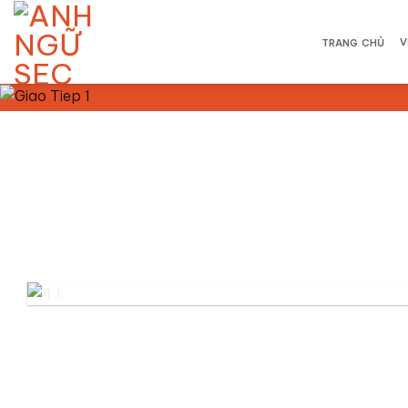
Bỏ
qua
V
TRANG CHỦ
nội
dung