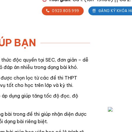
0923.805.999
ĐĂNG KÝ KHÓA H
ÚP BẠN
 thức độc quyền
tại SEC, đơn giản – dễ
bỏ đáp án nhiễu trong dạng bài khó.
được chọn lọc từ các đề thi THPT
ụ tốt cho học trên lớp và kỳ thi.
 áp dụng giúp tăng tốc độ đọc, độ
 bài trong đề thi giúp nhận diện được
i dạng bài riêng biệt.
m bài giúp học viên học có lộ trình rõ