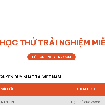
 HỌC THỬ TRẢI NGHIỆM MIỄ
LỚP ONLINE QUA ZOOM
 QUYỀN DUY NHẤT TẠI VIỆT NAM
MÃ LỚP
KHÓA HỌC
KTN ON
Học thử qua zoom