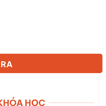
 RA
 KHÓA HỌC