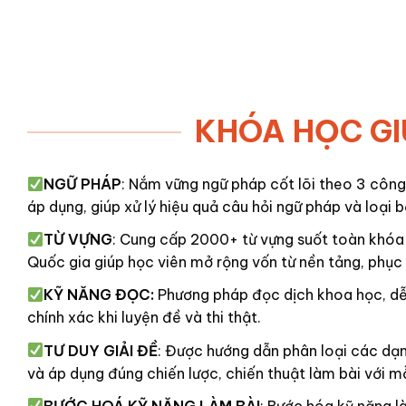
KHÓA HỌC GI
NGỮ PHÁP
:
Nắm vững ngữ pháp cốt lõi theo
3 công
áp dụng, giúp xử lý hiệu quả câu hỏi ngữ pháp và loại 
TỪ VỰNG
:
Cung cấp
2000+ từ vựng
suốt toàn khóa 
Quốc gia giúp học viên mở rộng vốn từ nền tảng, phục v
KỸ NĂNG ĐỌC:
Phương pháp đọc dịch khoa học, dễ
chính xác khi luyện đề và thi thật.
TƯ DUY GIẢI ĐỀ
:
Được hướng dẫn phân loại các dạng
và áp dụng đúng chiến lược, chiến thuật làm bài với mỗ
BƯỚC HOÁ KỸ NĂNG LÀM BÀI
:
Bước hóa kỹ năng là