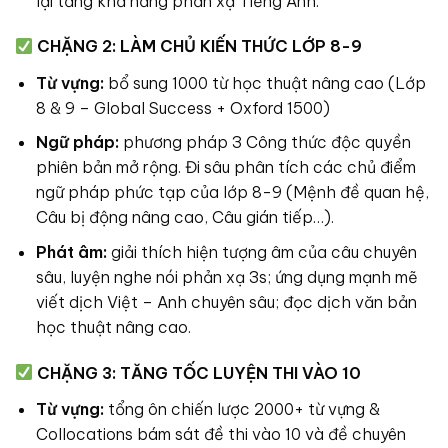
lại
tăng khả năng phản xạ
Tiếng Anh.
CHẶNG 2: LÀM CHỦ KIẾN THỨC LỚP 8-9
Từ vựng:
bổ sung
1000 từ
học thuật nâng cao
(Lớp
8 & 9 – Global Success + Oxford 1500)
Ngữ pháp:
phương pháp
3 Công thức
độc quyền
phiên bản mở rộng. Đi sâu phân tích các chủ điểm
ngữ pháp phức tạp của lớp 8-9
(Mệnh đề quan hệ,
Câu bị động nâng cao, Câu gián tiếp…).
Phát âm:
giải thích hiện tượng âm của câu chuyên
sâu,
luyện nghe nói phản xạ 3s
; ứng dụng mạnh mẽ
viết dịch Việt – Anh
chuyên sâu; đọc dịch văn bản
học thuật nâng cao.
CHẶNG 3: TĂNG TỐC LUYỆN THI VÀO 10
Từ vựng:
t
ổng ôn chiến lược
2000+ từ vựng
&
Collocations bám sát đề thi vào 10 và đề chuyên