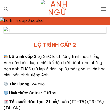
Bỏ
qua
nội
dung
LỘ TRÌNH CẤP 2
Lộ trình cấp 2
tại SEC là chương trình học tiếng
Anh căn bản được thiết kế đặc biệt dành cho những
học sinh THCS (từ lớp 6 đến lớp 9) mất gốc, muốn học
hiểu bản chất tiếng Anh.
Thời lượng:
24 buổi
Hình thức:
Online/ Offline
Tần suất đào tạo
: 2 buổi/ tuần (T2-T5) (T3-T6)
(T4-CN)