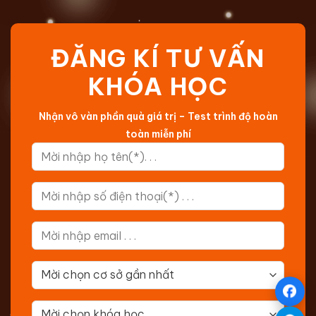
ĐĂNG KÍ TƯ VẤN
KHÓA HỌC
Nhận vô vàn phần quà giá trị – Test trình độ hoàn
toàn miễn phí