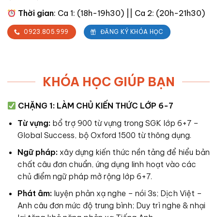
Thời gian
: Ca 1: (18h-19h30) || Ca 2: (20h-21h30)
0923.805.999
ĐĂNG KÝ KHÓA HỌC
KHÓA HỌC GIÚP BẠN
CHẶNG 1: LÀM CHỦ KIẾN THỨC LỚP 6-7
Từ vựng:
bổ trợ
900 từ vựng
trong
SGK lớp 6+7 –
Global Success
, bộ
Oxford 1500 từ
thông dụng.
Ngữ pháp:
x
ây dựng kiến thức nền tảng để hiểu bản
chất câu đơn chuẩn, ứng dụng linh hoạt vào các
chủ điểm
ngữ pháp
mở rộng
lớp 6+7.
Phát âm:
luyện phản xạ
nghe – nói 3s
; Dịch Việt –
Anh câu đơn mức độ trung bình; Duy trì nghe & nhại