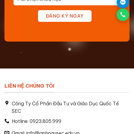
ĐĂNG KÝ NGAY
LIÊN HỆ CHÚNG TÔI
Công Ty Cổ Phần Đầu Tư và Giáo Dục Quốc Tế
SEC
Hotline: 0923.805.999
Gmail: info@anhngusec.edu.vn