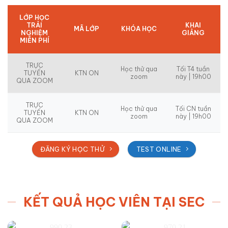
LỚP HỌC
TRẢI
KHAI
MÃ LỚP
KHÓA HỌC
NGHIỆM
GIẢNG
MIỄN PHÍ
TRỰC
Học thử qua
Tối T4 tuần
TUYẾN
KTN ON
zoom
này | 19h00
QUA ZOOM
TRỰC
Học thử qua
Tối CN tuần
TUYẾN
KTN ON
zoom
này | 19h00
QUA ZOOM
ĐĂNG KÝ HỌC THỬ
TEST ONLINE
KẾT QUẢ HỌC VIÊN TẠI SEC