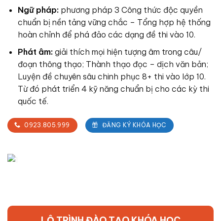
Ngữ pháp:
phương pháp
3 Công thức
độc quyền
chuẩn bị nền tảng vững chắc –
Tổng hợp hệ thống
hoàn chỉnh để phá đảo các dạng đề thi vào 10.
Phát âm:
giải thích mọi hiện tượng âm
trong câu/
đoạn thông thạo; Thành
thạo đọc – dịch
văn bản;
Luyện đề chuyên sâu
chinh phục 8+ thi vào lớp 10.
Từ đó
phát triển 4 kỹ năng
chuẩn bị cho các kỳ thi
quốc tế.
0923.805.999
ĐĂNG KÝ KHÓA HỌC
LỘ TRÌNH ĐÀO TẠO KHÓA HỌC