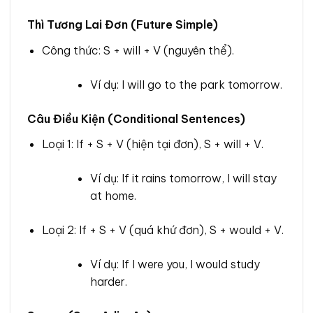
Thì Tương Lai Đơn (Future Simple)
Công thức: S + will + V (nguyên thể).
Ví dụ: I will go to the park tomorrow.
Câu Điều Kiện (Conditional Sentences)
Loại 1: If + S + V (hiện tại đơn), S + will + V.
Ví dụ: If it rains tomorrow, I will stay
at home.
Loại 2: If + S + V (quá khứ đơn), S + would + V.
Ví dụ: If I were you, I would study
harder.