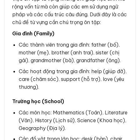
rộng vốn từ mà còn giúp các em sử dụng ngữ
pháp và các cấu trúc câu đúng. Dưới đây là các
chủ đề từ vựng cần chú trọng ôn tập:
Gia đình (Family)
Các thành viên trong gia đình: father (bố),
mother (mẹ), brother (anh trai), sister (chị
gái), grandmother (bà), grandfather (ông).
Các hoạt động trong gia đình: help (giúp đỡ),
care (chăm sóc), support (hỗ trợ), love (yêu
thương).
Trường học (School)
Các môn học: Mathematics (Toán), Literature
(Văn), History (Lịch sử), Science (Khoa học),
Geography (Địa lý).
Các đồ vật trong lớp học: desk (bàn), chair