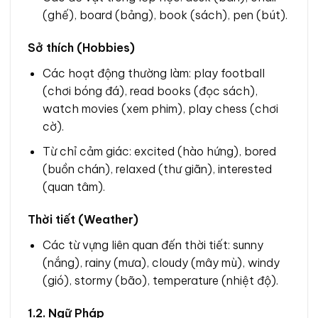
(ghế), board (bảng), book (sách), pen (bút).
Sở thích (Hobbies)
Các hoạt động thường làm: play football
(chơi bóng đá), read books (đọc sách),
watch movies (xem phim), play chess (chơi
cờ).
Từ chỉ cảm giác: excited (hào hứng), bored
(buồn chán), relaxed (thư giãn), interested
(quan tâm).
Thời tiết (Weather)
Các từ vựng liên quan đến thời tiết: sunny
(nắng), rainy (mưa), cloudy (mây mù), windy
(gió), stormy (bão), temperature (nhiệt độ).
1.2. Ngữ Pháp