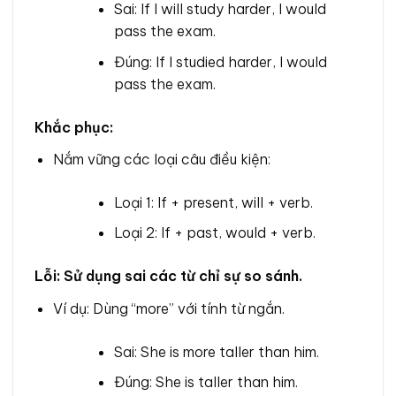
Sai: If I will study harder, I would
pass the exam.
Đúng: If I studied harder, I would
pass the exam.
Khắc phục:
Nắm vững các loại câu điều kiện:
Loại 1: If + present, will + verb.
Loại 2: If + past, would + verb.
Lỗi: Sử dụng sai các từ chỉ sự so sánh.
Ví dụ: Dùng “more” với tính từ ngắn.
Sai: She is more taller than him.
Đúng: She is taller than him.