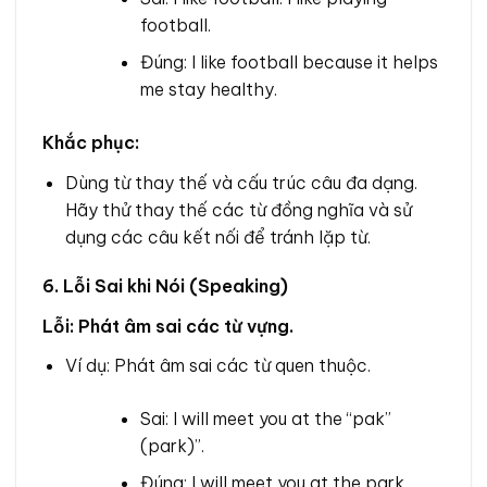
football.
Đúng: I like football because it helps
me stay healthy.
Khắc phục:
Dùng từ thay thế và cấu trúc câu đa dạng.
Hãy thử thay thế các từ đồng nghĩa và sử
dụng các câu kết nối để tránh lặp từ.
6. Lỗi Sai khi Nói (Speaking)
Lỗi: Phát âm sai các từ vựng.
Ví dụ: Phát âm sai các từ quen thuộc.
Sai: I will meet you at the “pak”
(park)”.
Đúng: I will meet you at the park.