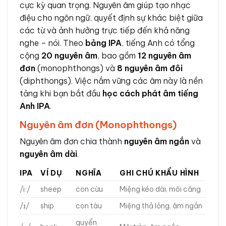
cực kỳ quan trọng. Nguyên âm giúp tạo nhạc
điệu cho ngôn ngữ, quyết định sự khác biệt giữa
các từ và ảnh hưởng trực tiếp đến khả năng
nghe – nói. Theo
bảng IPA
, tiếng Anh có tổng
cộng
20 nguyên âm
, bao gồm
12 nguyên âm
đơn
(monophthongs) và
8 nguyên âm đôi
(diphthongs). Việc nắm vững các âm này là nền
tảng khi bạn bắt đầu
học cách phát âm tiếng
Anh IPA
.
Nguyên âm đơn (Monophthongs)
Nguyên âm đơn chia thành
nguyên âm ngắn
và
nguyên âm dài
.
IPA
VÍ DỤ
NGHĨA
GHI CHÚ KHẨU HÌNH
/iː/
sheep
con cừu
Miệng kéo dài, môi căng
/ɪ/
ship
con tàu
Miệng thả lỏng, âm ngắn
quyển