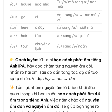
Từ /a/ mở sang /ʊ/ tròn
/aʊ/
house
ngôi nhà
môi
Âm trung /ə/ → tròn môi /
/əʊ/
go
đi
ʊ/
/ɪə/
here
ở đây
/ɪ/ sang /ə/ mượt mà
/eə/
hair
tóc
/e/ sang /ə/ tự nhiên
chuyến du
/ʊə/
tour
/ʊ/ sang /ə/ ngắn
lịch
Cách luyện:
Khi mới
học cách phát âm tiếng
Anh IPA
, hãy đọc chậm từng nguyên âm đôi,
nhấn rõ hai âm, sau đó dần tăng tốc độ để tạo
sự tự nhiên. Ví dụ:
day → deɪ → dei
.
Tóm lại, nhóm nguyên âm là bước khởi đầu
quan trọng khi bạn muốn
học cách phát âm 44
âm trong tiếng Anh
. Việc nắm chắc cả
nguyên
âm đơn và nguyên âm đôi
sẽ giúp bạn nghe rõ