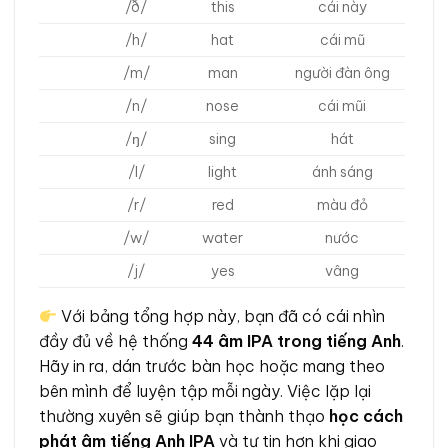
/ð/
this
cái này
/h/
hat
cái mũ
/m/
man
người đàn ông
/n/
nose
cái mũi
/ŋ/
sing
hát
/l/
light
ánh sáng
/r/
red
màu đỏ
/w/
water
nước
/j/
yes
vâng
Với bảng tổng hợp này, bạn đã có cái nhìn
đầy đủ về hệ thống
44 âm IPA trong tiếng Anh
.
Hãy in ra, dán trước bàn học hoặc mang theo
bên mình để luyện tập mỗi ngày. Việc lặp lại
thường xuyên sẽ giúp bạn thành thạo
học cách
phát âm tiếng Anh IPA
và tự tin hơn khi giao