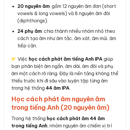
20 nguyên âm
: gồm 12 nguyên âm đơn (short
vowels & long vowels) và 8 nguyên âm đôi
(diphthongs).
24 phụ âm
: chia thành nhiều nhóm nhỏ theo
cách tạo âm như âm tắc, âm xát, âm mũi, âm
tiếp cận.
Việc
học cách phát âm tiếng Anh IPA
giúp
bạn phân biệt âm ngắn, âm dài, âm đôi và phụ
âm một cách rõ ràng. Đây là nền tảng không thể
thiếu trước khi đi sâu vào luyện tập từng âm
trong hệ thống
44 âm IPA
.
Học cách phát âm nguyên âm
trong tiếng Anh (20 nguyên âm)
Trong hệ thống
học cách phát âm 44 âm
trong tiếng Anh
, nhóm nguyên âm chiếm vị trí