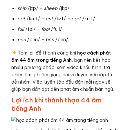
ship
/ʃɪp/ –
sheep
/ʃiːp/
cat
/kæt/ –
cut
/kʌt/ –
cart
/kɑːt/
full
/fʊl/ –
fool
/fuːl/
pen
/pen/ –
ben
/ben/
Tóm lại, để thành công khi
học cách phát
âm 44 âm trong tiếng Anh
, bạn nên kết hợp
nhiều phương pháp: xem video khẩu hình, tra
phiên âm, ghi âm giọng nói và luyện với cặp từ
dễ nhầm. Việc luyện tập đều đặn mỗi ngày sẽ
giúp bạn dần đạt đến phát âm chuẩn bản ngữ.
Lợi ích khi thành thạo 44 âm
tiếng Anh