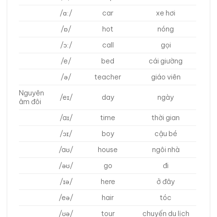
/ɑː/
car
xe hơi
/ɒ/
hot
nóng
/ɔː/
call
gọi
/e/
bed
cái giường
/ə/
teacher
giáo viên
Nguyên
/eɪ/
day
ngày
âm đôi
/aɪ/
time
thời gian
/ɔɪ/
boy
cậu bé
/aʊ/
house
ngôi nhà
/əʊ/
go
đi
/ɪə/
here
ở đây
/eə/
hair
tóc
/ʊə/
tour
chuyến du lịch