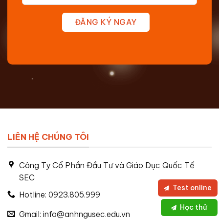
ĐĂNG KÝ NGAY
LIÊN HỆ CHÚNG TÔI
Công Ty Cổ Phần Đầu Tư và Giáo Dục Quốc Tế
SEC
Test online
Hotline: 0923.805.999
Học thử
Gmail: info@anhngusec.edu.vn