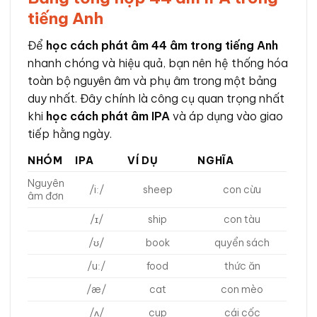
tiếng Anh
Để
học cách phát âm 44 âm trong tiếng Anh
nhanh chóng và hiệu quả, bạn nên hệ thống hóa
toàn bộ nguyên âm và phụ âm trong một bảng
duy nhất. Đây chính là công cụ quan trọng nhất
khi
học cách phát âm IPA
và áp dụng vào giao
tiếp hằng ngày.
NHÓM
IPA
VÍ DỤ
NGHĨA
Nguyên
/iː/
sheep
con cừu
âm đơn
/ɪ/
ship
con tàu
/ʊ/
book
quyển sách
/uː/
food
thức ăn
/æ/
cat
con mèo
/ʌ/
cup
cái cốc