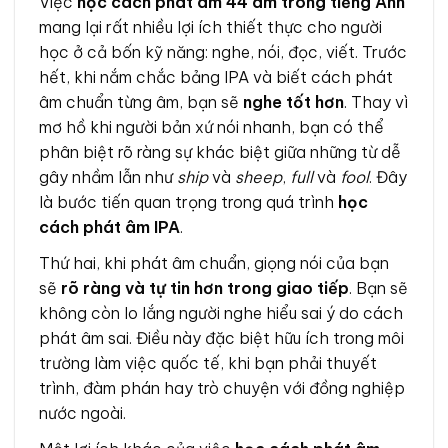
Việc
học cách phát âm 44 âm trong tiếng Anh
mang lại rất nhiều lợi ích thiết thực cho người
học ở cả bốn kỹ năng: nghe, nói, đọc, viết. Trước
hết, khi nắm chắc bảng IPA và biết cách phát
âm chuẩn từng âm, bạn sẽ
nghe tốt hơn
. Thay vì
mơ hồ khi người bản xứ nói nhanh, bạn có thể
phân biệt rõ ràng sự khác biệt giữa những từ dễ
gây nhầm lẫn như
ship
và
sheep
,
full
và
fool
. Đây
là bước tiến quan trọng trong quá trình
học
cách phát âm IPA
.
Thứ hai, khi phát âm chuẩn, giọng nói của bạn
sẽ
rõ ràng và tự tin hơn trong giao tiếp
. Bạn sẽ
không còn lo lắng người nghe hiểu sai ý do cách
phát âm sai. Điều này đặc biệt hữu ích trong môi
trường làm việc quốc tế, khi bạn phải thuyết
trình, đàm phán hay trò chuyện với đồng nghiệp
nước ngoài.