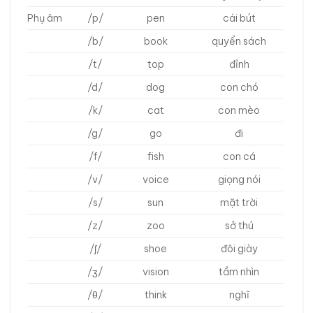
Phụ âm
/p/
pen
cái bút
/b/
book
quyển sách
/t/
top
đỉnh
/d/
dog
con chó
/k/
cat
con mèo
/g/
go
đi
/f/
fish
con cá
/v/
voice
giọng nói
/s/
sun
mặt trời
/z/
zoo
sở thú
/ʃ/
shoe
đôi giày
/ʒ/
vision
tầm nhìn
/θ/
think
nghĩ