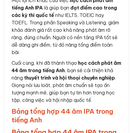
Một lợi ích khác của việc
học cách phát âm
tiếng Anh IPA
là giúp bạn
đạt điểm cao trong
các kỳ thi quốc tế
như IELTS, TOEIC hay
TOEFL. Trong phần Speaking và Listening, giám
khảo đánh giá rất cao khả năng phát âm rõ
ràng, đúng chuẩn. Người có nền tảng IPA tốt sẽ
dễ dàng ghi điểm, từ đó nâng tổng điểm toàn
bài.
Cuối cùng, khi đã thành thạo
học cách phát âm
44 âm trong tiếng Anh
, bạn sẽ cải thiện khả
năng
thuyết trình và hội thoại chuyên nghiệp
.
Giọng nói lưu loát, phát âm chuẩn sẽ tạo ấn
tượng mạnh mẽ, giúp bạn tự tin hơn trong học
tập, công việc và hội nhập quốc tế.
Bảng tổng hợp 44 âm IPA trong
tiếng Anh
Bảng tổng hợp 44 âm IPA trong