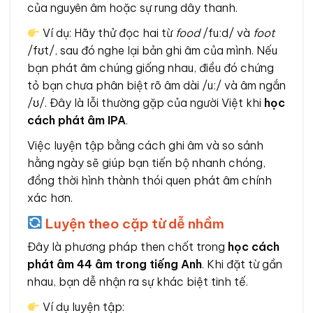
của nguyên âm hoặc sự rung dây thanh.
Ví dụ: Hãy thử đọc hai từ
food
/fuːd/ và
foot
/fʊt/, sau đó nghe lại bản ghi âm của mình. Nếu
bạn phát âm chúng giống nhau, điều đó chứng
tỏ bạn chưa phân biệt rõ âm dài /uː/ và âm ngắn
/ʊ/. Đây là lỗi thường gặp của người Việt khi
học
cách phát âm IPA
.
Việc luyện tập bằng cách ghi âm và so sánh
hằng ngày sẽ giúp bạn tiến bộ nhanh chóng,
đồng thời hình thành thói quen phát âm chính
xác hơn.
Luyện theo cặp từ dễ nhầm
Đây là phương pháp then chốt trong
học cách
phát âm 44 âm trong tiếng Anh
. Khi đặt từ gần
nhau, bạn dễ nhận ra sự khác biệt tinh tế.
Ví dụ luyện tập: