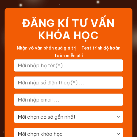
ĐĂNG KÍ TƯ VẤN
KHÓA HỌC
Nhận vô vàn phần quà giá trị – Test trình độ hoàn
toàn miễn phí