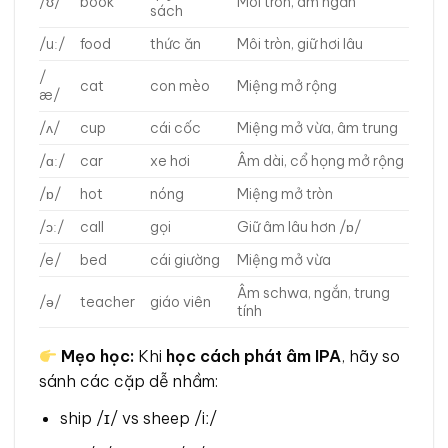
/ʊ/
book
Môi tròn, âm ngắn
sách
/uː/
food
thức ăn
Môi tròn, giữ hơi lâu
/
cat
con mèo
Miệng mở rộng
æ/
/ʌ/
cup
cái cốc
Miệng mở vừa, âm trung
/ɑː/
car
xe hơi
Âm dài, cổ họng mở rộng
/ɒ/
hot
nóng
Miệng mở tròn
/ɔː/
call
gọi
Giữ âm lâu hơn /ɒ/
/e/
bed
cái giường
Miệng mở vừa
Âm schwa, ngắn, trung
/ə/
teacher
giáo viên
tính
Mẹo học:
Khi
học cách phát âm IPA
, hãy so
sánh các cặp dễ nhầm:
ship /ɪ/ vs sheep /iː/