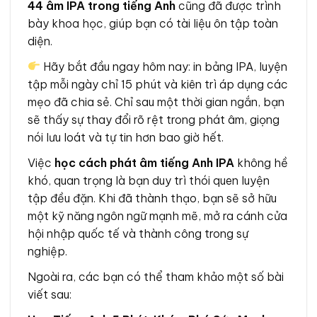
44 âm IPA trong tiếng Anh
cũng đã được trình
bày khoa học, giúp bạn có tài liệu ôn tập toàn
diện.
Hãy bắt đầu ngay hôm nay: in bảng IPA, luyện
tập mỗi ngày chỉ 15 phút và kiên trì áp dụng các
mẹo đã chia sẻ. Chỉ sau một thời gian ngắn, bạn
sẽ thấy sự thay đổi rõ rệt trong phát âm, giọng
nói lưu loát và tự tin hơn bao giờ hết.
Việc
học cách phát âm tiếng Anh IPA
không hề
khó, quan trọng là bạn duy trì thói quen luyện
tập đều đặn. Khi đã thành thạo, bạn sẽ sở hữu
một kỹ năng ngôn ngữ mạnh mẽ, mở ra cánh cửa
hội nhập quốc tế và thành công trong sự
nghiệp.
Ngoài ra, các bạn có thể tham khảo một số bài
viết sau: