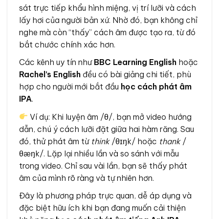
sát trực tiếp khẩu hình miệng, vị trí lưỡi và cách
lấy hơi của người bản xứ. Nhờ đó, bạn không chỉ
nghe mà còn “thấy” cách âm được tạo ra, từ đó
bắt chước chính xác hơn.
Các kênh uy tín như
BBC Learning English
hoặc
Rachel’s English
đều có bài giảng chi tiết, phù
hợp cho người mới bắt đầu
học cách phát âm
IPA
.
Ví dụ: Khi luyện âm /θ/, bạn mở video hướng
dẫn, chú ý cách lưỡi đặt giữa hai hàm răng. Sau
đó, thử phát âm từ
think
/θɪŋk/ hoặc
thank
/
θæŋk/. Lặp lại nhiều lần và so sánh với mẫu
trong video. Chỉ sau vài lần, bạn sẽ thấy phát
âm của mình rõ ràng và tự nhiên hơn.
Đây là phương pháp trực quan, dễ áp dụng và
đặc biệt hữu ích khi bạn đang muốn cải thiện