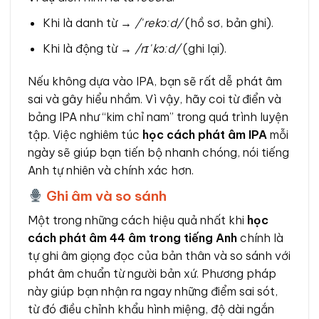
Khi là danh từ →
/ˈrekɔːd/
(hồ sơ, bản ghi).
Khi là động từ →
/rɪˈkɔːd/
(ghi lại).
Nếu không dựa vào IPA, bạn sẽ rất dễ phát âm
sai và gây hiểu nhầm. Vì vậy, hãy coi từ điển và
bảng IPA như “kim chỉ nam” trong quá trình luyện
tập. Việc nghiêm túc
học cách phát âm IPA
mỗi
ngày sẽ giúp bạn tiến bộ nhanh chóng, nói tiếng
Anh tự nhiên và chính xác hơn.
Ghi âm và so sánh
Một trong những cách hiệu quả nhất khi
học
cách phát âm 44 âm trong tiếng Anh
chính là
tự ghi âm giọng đọc của bản thân và so sánh với
phát âm chuẩn từ người bản xứ. Phương pháp
này giúp bạn nhận ra ngay những điểm sai sót,
từ đó điều chỉnh khẩu hình miệng, độ dài ngắn