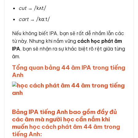
cut
→ /kʌt/
cart
→ /kɑːt/
Nếu không biết IPA, bạn sẽ rất dễ nhầm lẫn các
từ này. Nhưng khi nắm vững
cách học phát âm
IPA
, bạn sẽ nhận ra sự khác biệt rõ rệt giữa từng
âm.
Tổng quan bảng 44 âm IPA trong tiếng
Anh
Bảng IPA tiếng Anh bao gồm đầy đủ
các âm mà người học cần nắm khi
muốn
học cách phát âm 44 âm trong
tiếng Anh
: