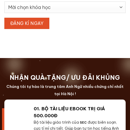
NHẬN QUÀ TẶNG/ ƯU ĐÃI KHỦNG
Chúng tôi tự hào là trung tâm Anh Ngữ nhiều chứng chỉ nhất
tại Hà Nội !
01. BỘ TÀI LIỆU EBOOK TRỊ GIÁ
500.000Đ
Bộ tài liệu giáo trình của
được biên soạn,
SEC
cực tỉ mỉ chi tiết. Giúp bạn tự tin học tiếng Anh