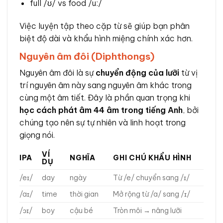
full /ʊ/ vs food /uː/
Việc luyện tập theo cặp từ sẽ giúp bạn phân
biệt độ dài và khẩu hình miệng chính xác hơn.
Nguyên âm đôi (Diphthongs)
Nguyên âm đôi là sự
chuyển động của lưỡi
từ vị
trí nguyên âm này sang nguyên âm khác trong
cùng một âm tiết. Đây là phần quan trọng khi
học cách phát âm 44 âm trong tiếng Anh
, bởi
chúng tạo nên sự tự nhiên và linh hoạt trong
giọng nói.
VÍ
IPA
NGHĨA
GHI CHÚ KHẨU HÌNH
DỤ
/eɪ/
day
ngày
Từ /e/ chuyển sang /ɪ/
/aɪ/
time
thời gian
Mở rộng từ /a/ sang /ɪ/
/ɔɪ/
boy
cậu bé
Tròn môi → nâng lưỡi