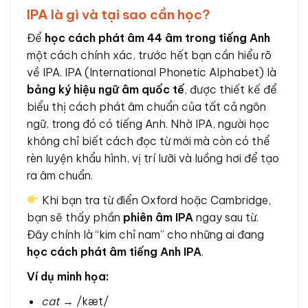
IPA là gì và tại sao cần học?
Để
học cách phát âm 44 âm trong tiếng Anh
một cách chính xác, trước hết bạn cần hiểu rõ
về IPA. IPA (International Phonetic Alphabet) là
bảng ký hiệu ngữ âm quốc tế
, được thiết kế để
biểu thị cách phát âm chuẩn của tất cả ngôn
ngữ, trong đó có tiếng Anh. Nhờ IPA, người học
không chỉ biết cách đọc từ mới mà còn có thể
rèn luyện khẩu hình, vị trí lưỡi và luồng hơi để tạo
ra âm chuẩn.
Khi bạn tra từ điển Oxford hoặc Cambridge,
bạn sẽ thấy phần
phiên âm IPA
ngay sau từ.
Đây chính là “kim chỉ nam” cho những ai đang
học cách phát âm tiếng Anh IPA
.
Ví dụ minh họa:
cat
→ /kæt/