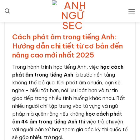
Bỏ
qua
nội
dung
Cách phát âm trong tiếng Anh:
Hướng dẫn chi tiết từ cơ bản đến
nâng cao mới nhất 2025
Trong hành trình học tiếng Anh, việc
học cách
phát âm trong tiếng Anh
là bước nền tảng
không thể bỏ qua. Khi phát âm chuẩn, bạn sẽ
nghe – hiểu tốt hơn, nói lưu loát hơn và tự tin
giao tiếp trong nhiều tình huống khác nhau. Rất
nhiều người chỉ tập trung vào từ vựng và ngữ
pháp mà quên rằng nếu không
học cách phát
âm 44 âm trong tiếng Anh
thì việc trò chuyện
với người bản xứ hay tham gia các kỳ thi quốc tế
sẽ gặp nhiều trở ngại.