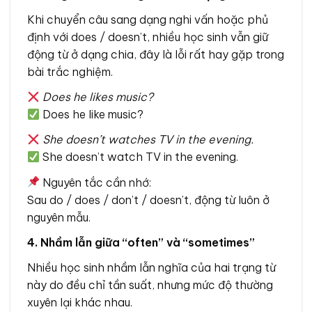
Khi chuyển câu sang dạng nghi vấn hoặc phủ
định với does / doesn’t, nhiều học sinh vẫn giữ
động từ ở dạng chia, đây là lỗi rất hay gặp trong
bài trắc nghiệm.
Does he likes music?
Does he like music?
She doesn’t watches TV in the evening.
She doesn’t watch TV in the evening.
Nguyên tắc cần nhớ:
Sau do / does / don’t / doesn’t, động từ luôn ở
nguyên mẫu.
4. Nhầm lẫn giữa “often” và “sometimes”
Nhiều học sinh nhầm lẫn nghĩa của hai trạng từ
này do đều chỉ tần suất, nhưng mức độ thường
xuyên lại khác nhau.