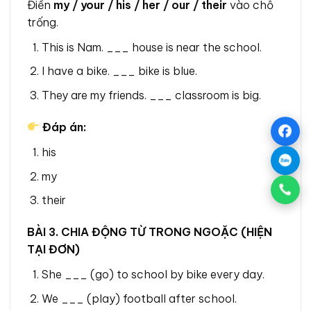
Điền
my / your / his / her / our / their
vào chỗ
trống.
This is Nam. ___ house is near the school.
I have a bike. ___ bike is blue.
They are my friends. ___ classroom is big.
Đáp án:
his
my
their
BÀI 3. CHIA ĐỘNG TỪ TRONG NGOẶC (HIỆN
TẠI ĐƠN)
She ___ (go) to school by bike every day.
We ___ (play) football after school.