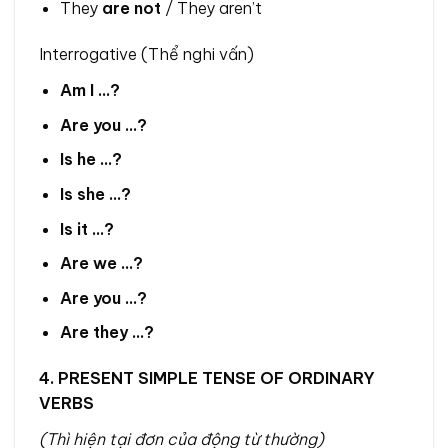
They
are not
/ They aren’t
Interrogative (Thể nghi vấn)
Am I …?
Are you …?
Is he …?
Is she …?
Is it …?
Are we …?
Are you …?
Are they …?
4. PRESENT SIMPLE TENSE OF ORDINARY
VERBS
(Thì hiện tại đơn của động từ thường)