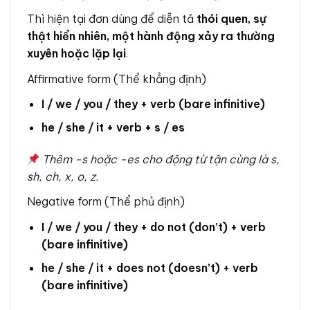
Thì hiện tại đơn dùng để diễn tả
thói quen, sự
thật hiển nhiên, một hành động xảy ra thường
xuyên hoặc lặp lại
.
Affirmative form (Thể khẳng định)
I / we / you / they + verb (bare infinitive)
he / she / it + verb + s / es
Thêm -s hoặc -es cho động từ tận cùng là s,
sh, ch, x, o, z.
Negative form (Thể phủ định)
I / we / you / they + do not (don’t) + verb
(bare infinitive)
he / she / it + does not (doesn’t) + verb
(bare infinitive)