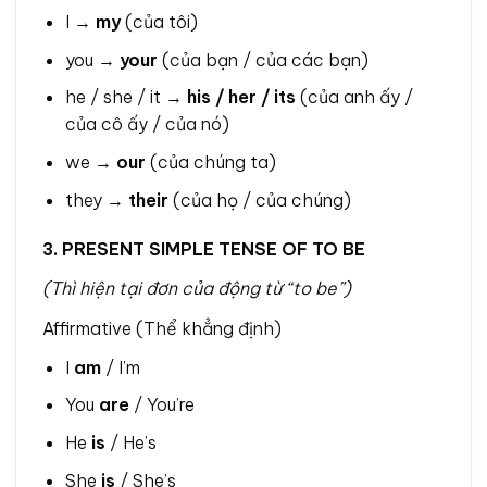
I →
my
(của tôi)
you →
your
(của bạn / của các bạn)
he / she / it →
his / her / its
(của anh ấy /
của cô ấy / của nó)
we →
our
(của chúng ta)
they →
their
(của họ / của chúng)
3. PRESENT SIMPLE TENSE OF TO BE
(Thì hiện tại đơn của động từ “to be”)
Affirmative (Thể khẳng định)
I
am
/ I’m
You
are
/ You’re
He
is
/ He’s
She
is
/ She’s