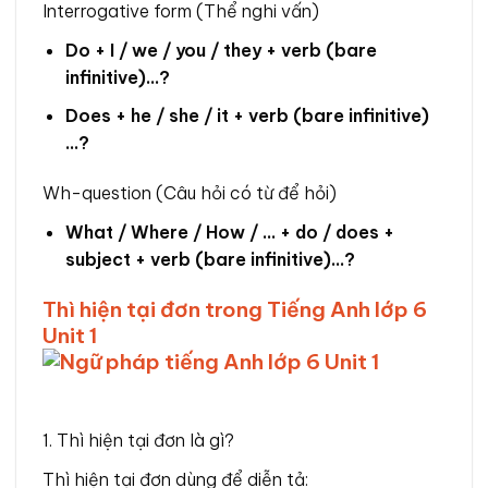
Interrogative form (Thể nghi vấn)
Do + I / we / you / they + verb (bare
infinitive)…?
Does + he / she / it + verb (bare infinitive)
…?
Wh-question (Câu hỏi có từ để hỏi)
What / Where / How / … + do / does +
subject + verb (bare infinitive)…?
Thì hiện tại đơn trong Tiếng Anh lớp 6
Unit 1
1. Thì hiện tại đơn là gì?
Thì hiện tại đơn dùng để diễn tả: