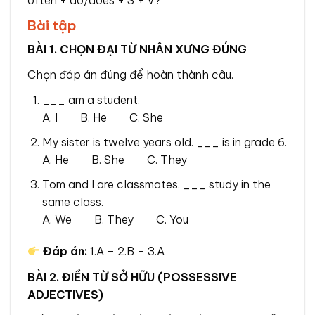
often + do/does + S + V?
Bài tập
BÀI 1. CHỌN ĐẠI TỪ NHÂN XƯNG ĐÚNG
Chọn đáp án đúng để hoàn thành câu.
___ am a student.
A. I B. He C. She
My sister is twelve years old. ___ is in grade 6.
A. He B. She C. They
Tom and I are classmates. ___ study in the
same class.
A. We B. They C. You
Đáp án:
1.A – 2.B – 3.A
BÀI 2. ĐIỀN TỪ SỞ HỮU (POSSESSIVE
ADJECTIVES)