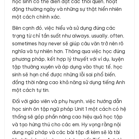
học sinh có thể diễn đạt các thói quen, hoạt
động thường ngày và những sự thật hiển nhiên
một cách chính xác.
Bên cạnh đó, việc hiểu và sử dụng đúng các
trạng từ chỉ tần suất như always, usually, often,
sometimes hay never sẽ giúp câu văn trở nên rõ
nghĩa và tự nhiên hơn. Thông qua việc học đúng
phương pháp, kết hợp lý thuyết với ví dụ, luyện
tập thường xuyên và áp dụng vào thực tế, học
sinh sẽ hạn chế được những lỗi sai phổ biến,
đồng thời nâng cao khả năng sử dụng tiếng Anh
một cách tự tin.
Đối với giáo viên và phụ huynh, việc hướng dẫn
học sinh ôn tập ngữ pháp Unit 1 một cách có hệ
thống sẽ góp phần nâng cao hiệu quả học tập
và tạo hứng thú cho các em. Hy vọng rằng nội
dung ngữ pháp và các bài tập đi kèm sẽ là tài