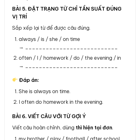
BÀI 5. ĐẶT TRẠNG TỪ CHỈ TẦN SUẤT ĐÚNG
VỊ TRÍ
Sắp xếp lại từ để được câu đúng.
always / is / she / on time
→ ___________________________
often / I / homework / do / the evening / in
→ ___________________________
Đáp án:
She is always on time.
I often do homework in the evening.
BÀI 6. VIẾT CÂU VỚI TỪ GỢI Ý
Viết câu hoàn chỉnh, dùng
thì hiện tại đơn
.
my brother / play / football / after school