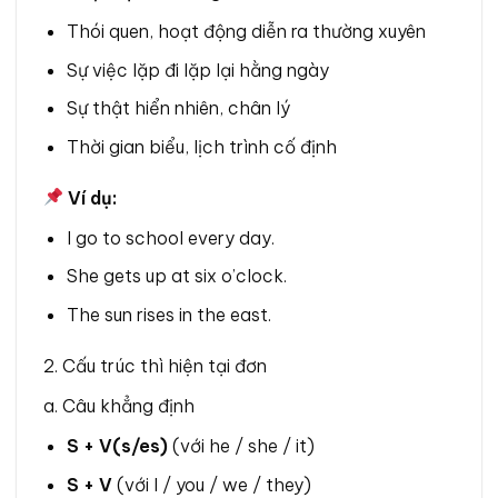
Thói quen, hoạt động diễn ra thường xuyên
Sự việc lặp đi lặp lại hằng ngày
Sự thật hiển nhiên, chân lý
Thời gian biểu, lịch trình cố định
Ví dụ:
I go to school every day.
She gets up at six o’clock.
The sun rises in the east.
2. Cấu trúc thì hiện tại đơn
a. Câu khẳng định
S + V(s/es)
(với he / she / it)
S + V
(với I / you / we / they)