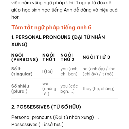
việc nắm vững ngữ pháp Unit 1 ngay từ đầu sẽ
giúp học sinh học tiếng Anh dễ dàng và hiệu quả
hơn.
Tóm tắt ngữ pháp tiếng anh 6
1. PERSONAL PRONOUNS (ĐẠI TỪ NHÂN
XƯNG)
NGÔI
NGÔI
NGÔI
NGÔI THỨ 3
(PERSONS)
THỨ 1
THỨ 2
Số ít
you (anh,
he (anh ấy) / she
I (tôi)
(singular)
chị, bạn)
(chị ấy) / it (nó)
we
Số nhiều
you (các
(chúng
they (họ, chúng)
(plural)
bạn, …)
tôi)
2. POSSESSIVES (TỪ SỞ HỮU)
Personal pronouns (Đại từ nhân xưng) →
Possessives (Từ sở hữu)