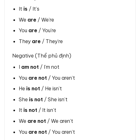
It
is
/ It’s
We
are
/ We’re
You
are
/ You’re
They
are
/ They’re
Negative (Thể phủ định)
I
am not
/ I’m not
You
are not
/ You aren’t
He
is not
/ He isn’t
She
is not
/ She isn’t
It
is not
/ It isn’t
We
are not
/ We aren’t
You
are not
/ You aren’t