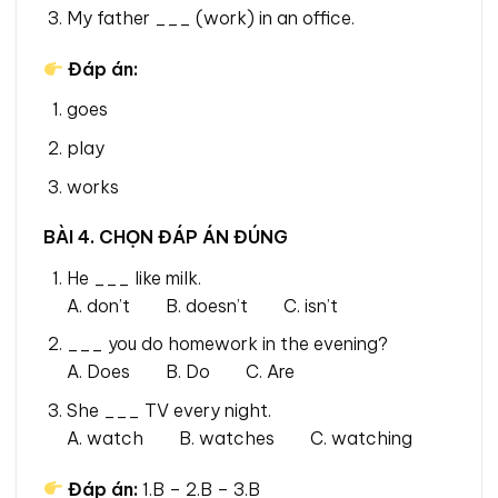
My father ___ (work) in an office.
Đáp án:
goes
play
works
BÀI 4. CHỌN ĐÁP ÁN ĐÚNG
He ___ like milk.
A. don’t B. doesn’t C. isn’t
___ you do homework in the evening?
A. Does B. Do C. Are
She ___ TV every night.
A. watch B. watches C. watching
Đáp án:
1.B – 2.B – 3.B