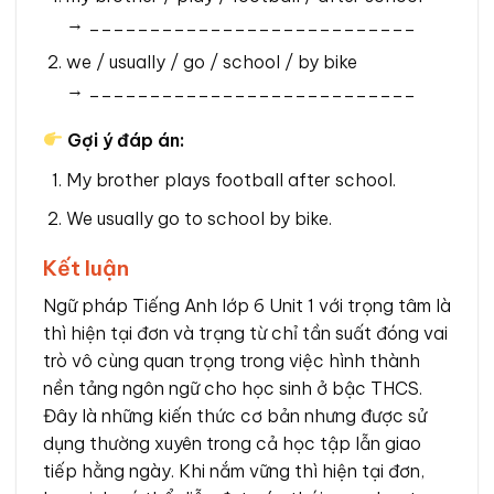
→ ___________________________
we / usually / go / school / by bike
→ ___________________________
Gợi ý đáp án:
My brother plays football after school.
We usually go to school by bike.
Kết luận
Ngữ pháp Tiếng Anh lớp 6 Unit 1 với trọng tâm là
thì hiện tại đơn và trạng từ chỉ tần suất đóng vai
trò vô cùng quan trọng trong việc hình thành
nền tảng ngôn ngữ cho học sinh ở bậc THCS.
Đây là những kiến thức cơ bản nhưng được sử
dụng thường xuyên trong cả học tập lẫn giao
tiếp hằng ngày. Khi nắm vững thì hiện tại đơn,