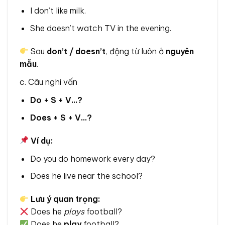
I don’t like milk.
She doesn’t watch TV in the evening.
Sau
don’t / doesn’t
, động từ luôn ở
nguyên
mẫu
.
c. Câu nghi vấn
Do + S + V…?
Does + S + V…?
Ví dụ:
Do you do homework every day?
Does he live near the school?
Lưu ý quan trọng:
Does he
plays
football?
Does he
play
football?