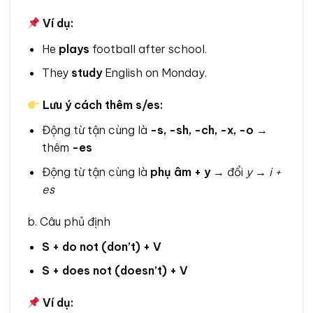
Ví dụ:
He
plays
football after school.
They
study
English on Monday.
Lưu ý cách thêm s/es:
Động từ tận cùng là
-s, -sh, -ch, -x, -o
→
thêm
-es
Động từ tận cùng là
phụ âm + y
→ đổi
y → i +
es
b. Câu phủ định
S + do not (don’t) + V
S + does not (doesn’t) + V
Ví dụ: