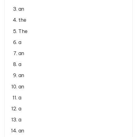
an
the
The
a
an
a
an
an
a
a
a
an