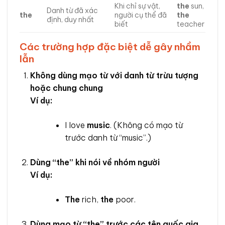
Khi chỉ sự vật,
the
sun,
Danh từ đã xác
the
người cụ thể đã
the
định, duy nhất
biết
teacher
Các trường hợp đặc biệt dễ gây nhầm
lẫn
Không dùng mạo từ với danh từ trừu tượng
hoặc chung chung
Ví dụ:
I love
music
. (Không có mạo từ
trước danh từ “music”.)
Dùng “the” khi nói về nhóm người
Ví dụ:
The
rich,
the
poor.
Dùng mạo từ “the” trước các tên quốc gia