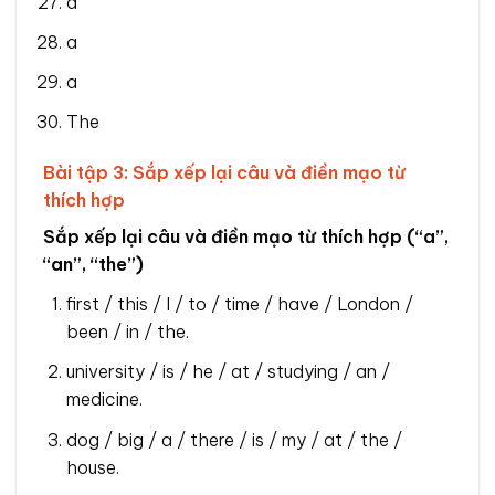
a
a
a
The
Bài tập 3: Sắp xếp lại câu và điền mạo từ
thích hợp
Sắp xếp lại câu và điền mạo từ thích hợp (“a”,
“an”, “the”)
first / this / I / to / time / have / London /
been / in / the.
university / is / he / at / studying / an /
medicine.
dog / big / a / there / is / my / at / the /
house.