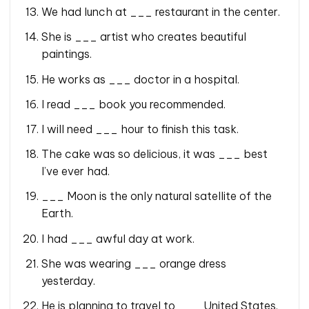
We had lunch at ___ restaurant in the center.
She is ___ artist who creates beautiful
paintings.
He works as ___ doctor in a hospital.
I read ___ book you recommended.
I will need ___ hour to finish this task.
The cake was so delicious, it was ___ best
I’ve ever had.
___ Moon is the only natural satellite of the
Earth.
I had ___ awful day at work.
She was wearing ___ orange dress
yesterday.
He is planning to travel to ___ United States.