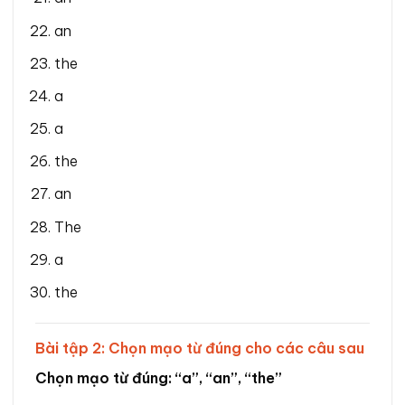
an
the
a
a
the
an
The
a
the
Bài tập 2: Chọn mạo từ đúng cho các câu sau
Chọn mạo từ đúng: “a”, “an”, “the”