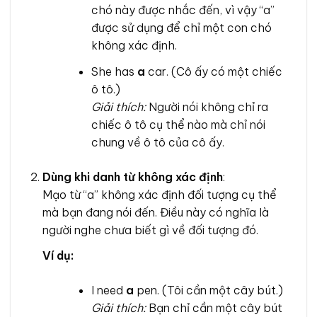
chó này được nhắc đến, vì vậy “a”
được sử dụng để chỉ một con chó
không xác định.
She has
a
car. (Cô ấy có một chiếc
ô tô.)
Giải thích:
Người nói không chỉ ra
chiếc ô tô cụ thể nào mà chỉ nói
chung về ô tô của cô ấy.
Dùng khi danh từ không xác định
:
Mạo từ “a” không xác định đối tượng cụ thể
mà bạn đang nói đến. Điều này có nghĩa là
người nghe chưa biết gì về đối tượng đó.
Ví dụ:
I need
a
pen. (Tôi cần một cây bút.)
Giải thích:
Bạn chỉ cần một cây bút