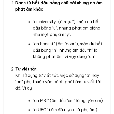
Danh từ bắt đầu bằng chữ cái nhưng có âm
phát âm khác
“a university” (âm “juː”), mặc dù bắt
đầu bằng “u”, nhưng phát âm giống
như một phụ âm “y”.
“an honest” (âm “aʊər”), mặc dù bắt
đầu bằng “h”, nhưng âm đầu “h” là
không phát âm, vì vậy dùng “an”.
Từ viết tắt
Khi sử dụng từ viết tắt, việc sử dụng “a” hay
“an” phụ thuộc vào cách phát âm từ viết tắt
đó. Ví dụ:
“an MRI” (âm đầu “em” là nguyên âm)
“a UFO” (âm đầu “you” là phụ âm)