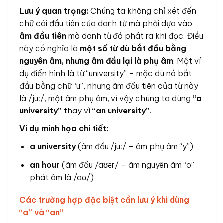
Lưu ý quan trọng:
Chúng ta không chỉ xét đến
chữ cái đầu tiên của danh từ mà phải dựa vào
âm đầu tiên
mà danh từ đó phát ra khi đọc. Điều
này có nghĩa là
một số từ dù bắt đầu bằng
nguyên âm, nhưng âm đầu lại là phụ âm
. Một ví
dụ điển hình là từ “university” – mặc dù nó bắt
đầu bằng chữ “u”, nhưng âm đầu tiên của từ này
là /juː/, một âm phụ âm, vì vậy chúng ta dùng
“a
university”
thay vì
“an university”
.
Ví dụ minh họa chi tiết:
a university
(âm đầu /juː/ – âm phụ âm “y”)
an hour
(âm đầu /aʊər/ – âm nguyên âm “o”
phát âm là /aʊ/)
Các trường hợp đặc biệt cần lưu ý khi dùng
“a” và “an”