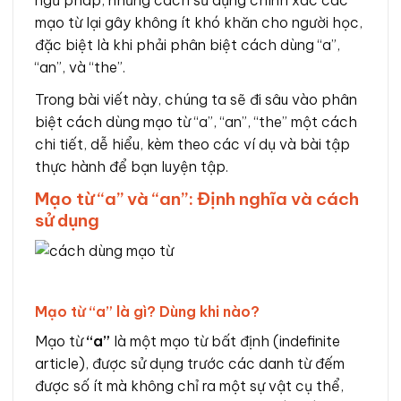
mạo từ lại gây không ít khó khăn cho người học,
đặc biệt là khi phải phân biệt cách dùng “a”,
“an”, và “the”.
Trong bài viết này, chúng ta sẽ đi sâu vào phân
biệt cách dùng mạo từ “a”, “an”, “the” một cách
chi tiết, dễ hiểu, kèm theo các ví dụ và bài tập
thực hành để bạn luyện tập.
Mạo từ “a” và “an”: Định nghĩa và cách
sử dụng
Mạo từ “a” là gì? Dùng khi nào?
Mạo từ
“a”
là một mạo từ bất định (indefinite
article), được sử dụng trước các danh từ đếm
được số ít mà không chỉ ra một sự vật cụ thể,