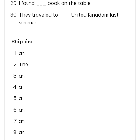
I found ___ book on the table.
They traveled to ___ United Kingdom last
summer.
Đáp án:
an
The
an
a
a
an
an
an