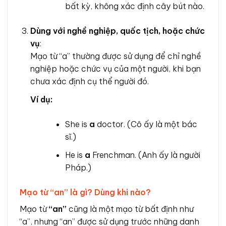
bất kỳ, không xác định cây bút nào.
Dùng với nghề nghiệp, quốc tịch, hoặc chức
vụ
:
Mạo từ “a” thường được sử dụng để chỉ nghề
nghiệp hoặc chức vụ của một người, khi bạn
chưa xác định cụ thể người đó.
Ví dụ:
She is
a
doctor. (Cô ấy là một bác
sĩ.)
He is
a
Frenchman. (Anh ấy là người
Pháp.)
Mạo từ “an” là gì? Dùng khi nào?
Mạo từ
“an”
cũng là một mạo từ bất định như
“a”, nhưng “an” được sử dụng trước những danh