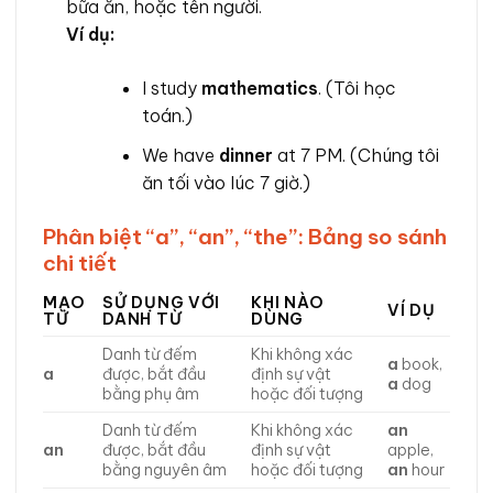
bữa ăn, hoặc tên người.
Ví dụ:
I study
mathematics
. (Tôi học
toán.)
We have
dinner
at 7 PM. (Chúng tôi
ăn tối vào lúc 7 giờ.)
Phân biệt “a”, “an”, “the”: Bảng so sánh
chi tiết
MẠO
SỬ DỤNG VỚI
KHI NÀO
VÍ DỤ
TỪ
DANH TỪ
DÙNG
Danh từ đếm
Khi không xác
a
book,
a
được, bắt đầu
định sự vật
a
dog
bằng phụ âm
hoặc đối tượng
Danh từ đếm
Khi không xác
an
an
được, bắt đầu
định sự vật
apple,
bằng nguyên âm
hoặc đối tượng
an
hour