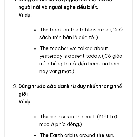
người nói và người nghe đều biết.
Ví dụ:
The
book on the table is mine. (Cuốn
sách trên bàn là của tôi.)
The
teacher we talked about
yesterday is absent today. (Cô giáo
mà chúng ta nói đến hôm qua hôm
nay vắng mặt.)
Dùng trước các danh từ duy nhất trong thế
giới.
Ví dụ:
The
sun rises in the east. (Mặt trời
mọc ở phía đông.)
The
Earth orbits around
the
sun.