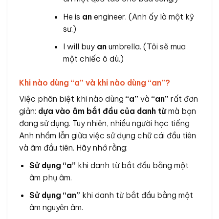
He is
an
engineer. (Anh ấy là một kỹ
sư.)
I will buy
an
umbrella. (Tôi sẽ mua
một chiếc ô dù.)
Khi nào dùng “a” và khi nào dùng “an”?
Việc phân biệt khi nào dùng
“a”
và
“an”
rất đơn
giản:
dựa vào âm bắt đầu của danh từ
mà bạn
đang sử dụng. Tuy nhiên, nhiều người học tiếng
Anh nhầm lẫn giữa việc sử dụng chữ cái đầu tiên
và âm đầu tiên. Hãy nhớ rằng:
Sử dụng “a”
khi danh từ bắt đầu bằng một
âm phụ âm.
Sử dụng “an”
khi danh từ bắt đầu bằng một
âm nguyên âm.