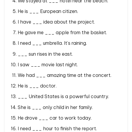
We stayed at ___ hotel near the beach.
He is ___ European citizen.
I have ___ idea about the project.
He gave me ___ apple from the basket.
I need ___ umbrella. It’s raining.
___ sun rises in the east.
I saw ___ movie last night.
We had ___ amazing time at the concert.
He is ___ doctor.
___ United States is a powerful country.
She is ___ only child in her family.
He drove ___ car to work today.
I need ___ hour to finish the report.