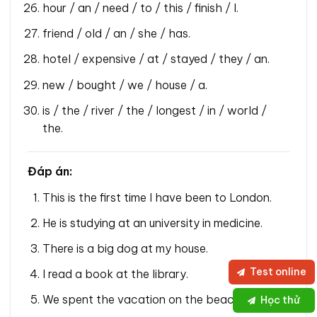
hour / an / need / to / this / finish / I.
friend / old / an / she / has.
hotel / expensive / at / stayed / they / an.
new / bought / we / house / a.
is / the / river / the / longest / in / world /
the.
Đáp án:
This is the first time I have been to London.
He is studying at an university in medicine.
There is a big dog at my house.
Test online
I read a book at the library.
We spent the vacation on the beach.
Học thử