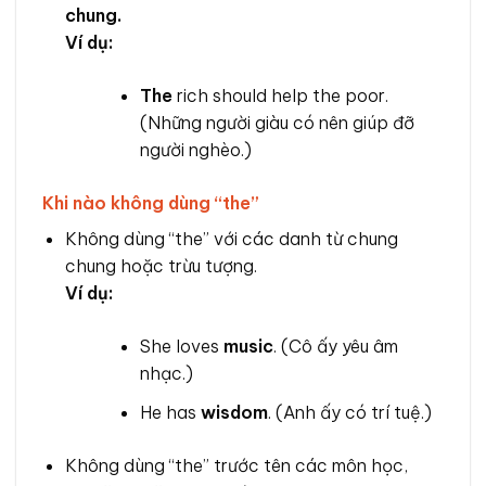
chung.
Ví dụ:
The
rich should help the poor.
(Những người giàu có nên giúp đỡ
người nghèo.)
Khi nào không dùng “the”
Không dùng “the” với các danh từ chung
chung hoặc trừu tượng.
Ví dụ:
She loves
music
. (Cô ấy yêu âm
nhạc.)
He has
wisdom
. (Anh ấy có trí tuệ.)
Không dùng “the” trước tên các môn học,