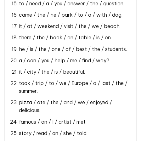
to / need / a / you / answer / the / question.
came / the / he / park / to / a / with / dog.
it / at / weekend / visit / the / we / beach.
there / the / book / an / table / is / on.
he / is / the / one / of / best / the / students.
a / can / you / help / me / find / way?
it / city / the / is / beautiful.
took / trip / to / we / Europe / a / last / the /
summer.
pizza / ate / the / and / we / enjoyed /
delicious.
famous / an / I / artist / met.
story / read / an / she / told.