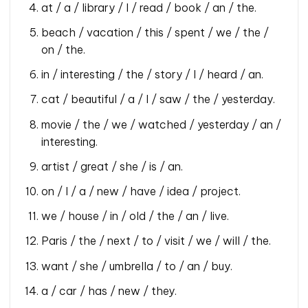
at / a / library / I / read / book / an / the.
beach / vacation / this / spent / we / the /
on / the.
in / interesting / the / story / I / heard / an.
cat / beautiful / a / I / saw / the / yesterday.
movie / the / we / watched / yesterday / an /
interesting.
artist / great / she / is / an.
on / I / a / new / have / idea / project.
we / house / in / old / the / an / live.
Paris / the / next / to / visit / we / will / the.
want / she / umbrella / to / an / buy.
a / car / has / new / they.