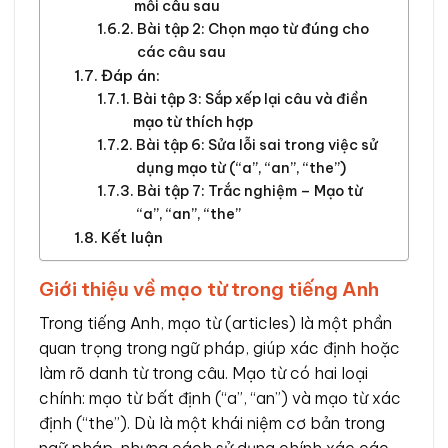
mỗi câu sau
Bài tập 2: Chọn mạo từ đúng cho
các câu sau
Đáp án:
Bài tập 3: Sắp xếp lại câu và điền
mạo từ thích hợp
Bài tập 6: Sửa lỗi sai trong việc sử
dụng mạo từ (“a”, “an”, “the”)
Bài tập 7: Trắc nghiệm – Mạo từ
“a”, “an”, “the”
Kết luận
Giới thiệu về mạo từ trong tiếng Anh
Trong tiếng Anh, mạo từ (articles) là một phần
quan trọng trong ngữ pháp, giúp xác định hoặc
làm rõ danh từ trong câu. Mạo từ có hai loại
chính: mạo từ bất định (“a”, “an”) và mạo từ xác
định (“the”). Dù là một khái niệm cơ bản trong
ngữ pháp, nhưng cách sử dụng chính xác các