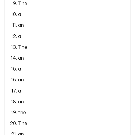
The
a
an
a
The
an
a
an
a
an
the
The
an