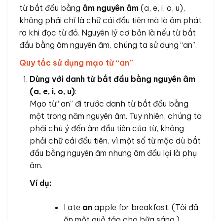
từ bắt đầu bằng
âm nguyên âm
(a, e, i, o, u),
không phải chỉ là chữ cái đầu tiên mà là âm phát
ra khi đọc từ đó. Nguyên lý cơ bản là nếu từ bắt
đầu bằng âm nguyên âm, chúng ta sử dụng “an”.
Quy tắc sử dụng mạo từ “an”
Dùng với danh từ bắt đầu bằng nguyên âm
(a, e, i, o, u)
:
Mạo từ “an” đi trước danh từ bắt đầu bằng
một trong năm nguyên âm. Tuy nhiên, chúng ta
phải chú ý đến âm đầu tiên của từ, không
phải chữ cái đầu tiên, vì một số từ mặc dù bắt
đầu bằng nguyên âm nhưng âm đầu lại là phụ
âm.
Ví dụ:
I ate
an
apple for breakfast. (Tôi đã
ăn một quả táo cho bữa sáng.)