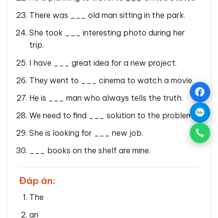
There was ___ old man sitting in the park.
She took ___ interesting photo during her
trip.
I have ___ great idea for a new project.
They went to ___ cinema to watch a movie.
He is ___ man who always tells the truth.
We need to find ___ solution to the problem.
She is looking for ___ new job.
___ books on the shelf are mine.
Đáp án:
The
an