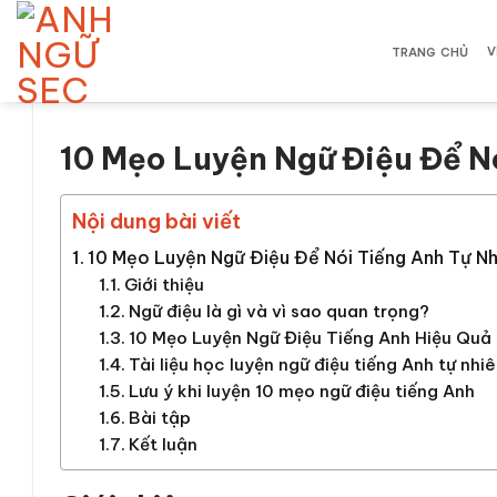
Bỏ
qua
V
TRANG CHỦ
nội
dung
10 Mẹo Luyện Ngữ Điệu Để N
Nội dung bài viết
10 Mẹo Luyện Ngữ Điệu Để Nói Tiếng Anh Tự Nh
Giới thiệu
Ngữ điệu là gì và vì sao quan trọng?
10 Mẹo Luyện Ngữ Điệu Tiếng Anh Hiệu Quả
Tài liệu học luyện ngữ điệu tiếng Anh tự nhi
Lưu ý khi luyện 10 mẹo ngữ điệu tiếng Anh
Bài tập
Kết luận