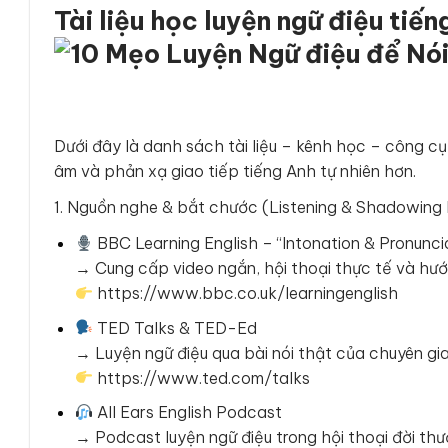
Tài liệu học luyện ngữ điệu tiế
Dưới đây là danh sách tài liệu – kênh học – công c
âm và phản xạ giao tiếp tiếng Anh tự nhiên hơn.
1. Nguồn nghe & bắt chước (Listening & Shadowing 
BBC Learning English – “Intonation & Pronunci
→ Cung cấp video ngắn, hội thoại thực tế và hướ
https://www.bbc.co.uk/learningenglish
TED Talks & TED-Ed
→ Luyện ngữ điệu qua bài nói thật của chuyên gia
https://www.ted.com/talks
All Ears English Podcast
→ Podcast luyện ngữ điệu trong hội thoại đời th