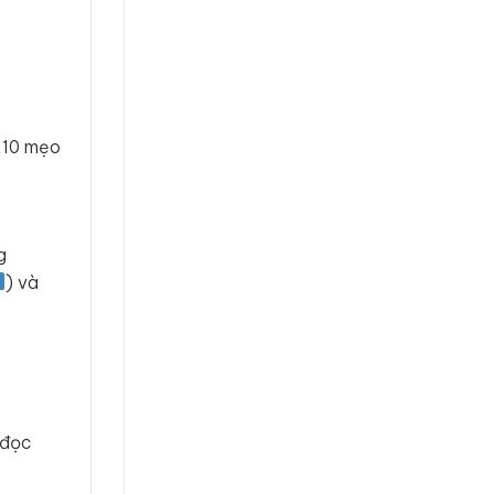
à 10 mẹo
g
) và
 đọc