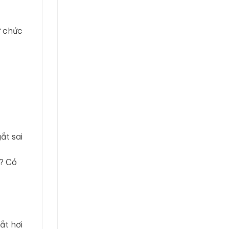
ừ chức
ắt sai
a? Có
ắt hơi