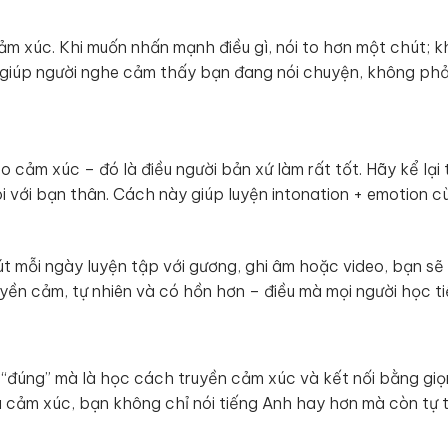
ảm xúc. Khi muốn nhấn mạnh điều gì, nói to hơn một chút; k
y giúp người nghe cảm thấy bạn đang nói chuyện, không ph
o cảm xúc – đó là điều người bản xứ làm rất tốt. Hãy kể lại t
với bạn thân. Cách này giúp luyện intonation + emotion cù
t mỗi ngày luyện tập với gương, ghi âm hoặc video, bạn sẽ
ruyền cảm, tự nhiên và có hồn hơn – điều mà mọi người học t
 “đúng” mà là học cách truyền cảm xúc và kết nối bằng giọn
à cảm xúc, bạn không chỉ nói tiếng Anh hay hơn mà còn tự t