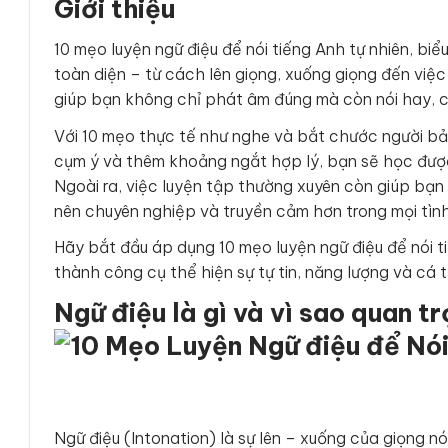
Giới thiệu
10 mẹo luyện ngữ điệu để nói tiếng Anh tự nhiên, bi
toàn diện – từ cách lên giọng, xuống giọng đến việc 
giúp bạn không chỉ phát âm đúng mà còn nói hay, c
Với 10 mẹo thực tế như nghe và bắt chước người bản
cụm ý và thêm khoảng ngắt hợp lý, bạn sẽ học được 
Ngoài ra, việc luyện tập thường xuyên còn giúp bạn 
nên chuyên nghiệp và truyền cảm hơn trong mọi tình
Hãy bắt đầu áp dụng 10 mẹo luyện ngữ điệu để nói t
thành công cụ thể hiện sự tự tin, năng lượng và cá tí
Ngữ điệu là gì và vì sao quan t
Ngữ điệu (Intonation) là sự lên – xuống của giọng nó