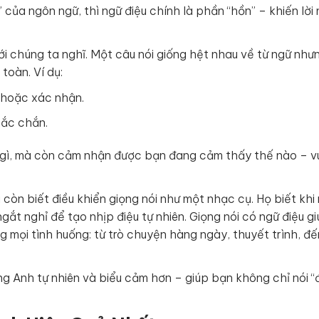
của ngôn ngữ, thì ngữ điệu chính là phần “hồn” – khiến lời n
ới chúng ta nghĩ. Một câu nói giống hệt nhau về từ ngữ như
toàn. Ví dụ:
ò hoặc xác nhận.
hắc chắn.
i gì, mà còn cảm nhận được bạn đang cảm thấy thế nào – vu
còn biết điều khiển giọng nói như một nhạc cụ. Họ biết khi
gắt nghỉ để tạo nhịp điệu tự nhiên. Giọng nói có ngữ điệu g
g mọi tình huống: từ trò chuyện hàng ngày, thuyết trình, đế
ếng Anh tự nhiên và biểu cảm hơn – giúp bạn không chỉ nói “