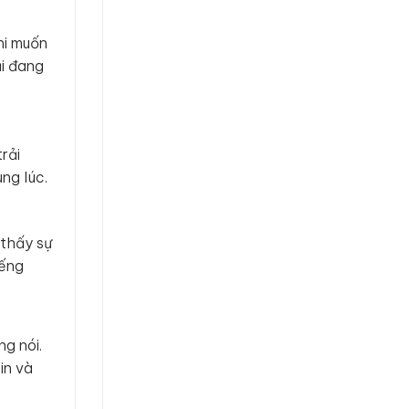
hi muốn
ải đang
rải
ng lúc.
 thấy sự
iếng
g nói.
in và