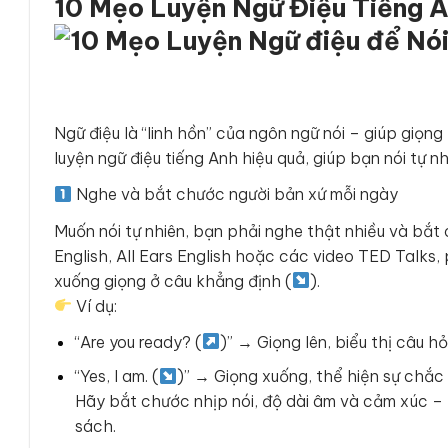
10 Mẹo Luyện Ngữ Điệu Tiếng 
Ngữ điệu là “linh hồn” của ngôn ngữ nói – giúp giọng
luyện ngữ điệu tiếng Anh hiệu quả, giúp bạn nói tự 
Nghe và bắt chước người bản xứ mỗi ngày
Muốn nói tự nhiên, bạn phải nghe thật nhiều và b
English, All Ears English hoặc các video TED Talks, 
xuống giọng ở câu khẳng định (
).
Ví dụ:
“Are you ready? (
)” → Giọng lên, biểu thị câu hỏi
“Yes, I am. (
)” → Giọng xuống, thể hiện sự chắc
Hãy bắt chước nhịp nói, độ dài âm và cảm xúc – đ
sách.