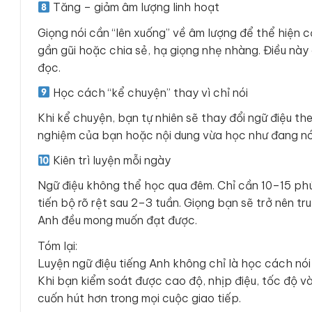
Tăng – giảm âm lượng linh hoạt
Giọng nói cần “lên xuống” về âm lượng để thể hiện c
gần gũi hoặc chia sẻ, hạ giọng nhẹ nhàng. Điều nà
đọc.
Học cách “kể chuyện” thay vì chỉ nói
Khi kể chuyện, bạn tự nhiên sẽ thay đổi ngữ điệu the
nghiệm của bạn hoặc nội dung vừa học như đang nói 
Kiên trì luyện mỗi ngày
Ngữ điệu không thể học qua đêm. Chỉ cần 10–15 phú
tiến bộ rõ rệt sau 2–3 tuần. Giọng bạn sẽ trở nên t
Anh đều mong muốn đạt được.
Tóm lại:
Luyện ngữ điệu tiếng Anh không chỉ là học cách nói
Khi bạn kiểm soát được cao độ, nhịp điệu, tốc độ v
cuốn hút hơn trong mọi cuộc giao tiếp.