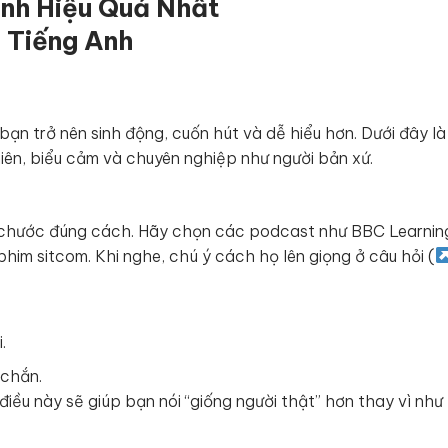
Anh Hiệu Quả Nhất
 bạn trở nên sinh động, cuốn hút và dễ hiểu hơn. Dưới đây l
nhiên, biểu cảm và chuyên nghiệp như người bản xứ.
ắt chước đúng cách. Hãy chọn các podcast như BBC Learnin
phim sitcom. Khi nghe, chú ý cách họ lên giọng ở câu hỏi (
.
 chắn.
iều này sẽ giúp bạn nói “giống người thật” hơn thay vì như