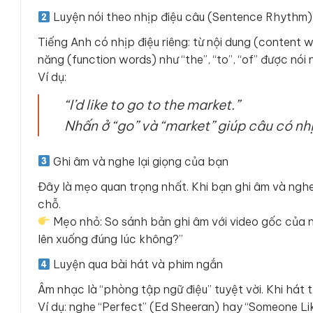
Luyện nói theo nhịp điệu câu (Sentence Rhythm)
Tiếng Anh có nhịp điệu riêng: từ nội dung (content 
năng (function words) như “the”, “to”, “of” được nói 
Ví dụ:
“I’d like to go to the market.”
Nhấn ở “go” và “market” giúp câu có nhị
Ghi âm và nghe lại giọng của bạn
Đây là mẹo quan trọng nhất. Khi bạn ghi âm và nghe 
chỗ.
Mẹo nhỏ: So sánh bản ghi âm với video gốc của n
lên xuống đúng lúc không?”
Luyện qua bài hát và phim ngắn
Âm nhạc là “phòng tập ngữ điệu” tuyệt vời. Khi hát t
Ví dụ: nghe “Perfect” (Ed Sheeran) hay “Someone Lik