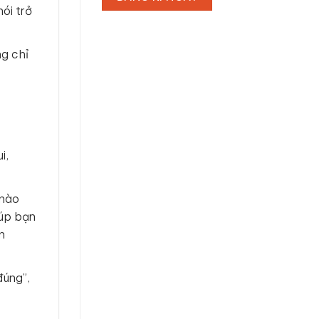
ói trở
ng chỉ
i,
 nào
iúp bạn
n
đúng”,