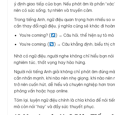
ý định giao tiếp của bạn. Nếu phát âm là phần “xác” 
nên có sức sống, tự nhiên và truyền cảm.
Trong tiếng Anh, ngữ điệu quan trọng hơn nhiều so v
cần thay đổi ngữ điệu, ý nghĩa cũng sẽ khác đi hoàn 
You’re coming? (
) → Câu hỏi, thể hiện sự tò m
You’re coming. (
) → Câu khẳng định, biểu thị c
Nhờ có ngữ điệu, người nghe không chỉ hiểu bạn nó
nghiêm túc, thất vọng hay hào hứng.
Người nói tiếng Anh giỏi không chỉ phát âm đúng mà 
cần nhấn mạnh, khi nào nên nhẹ giọng, khi nào nên n
trở nên cuốn hút, dễ hiểu và chuyên nghiệp hơn tron
phỏng vấn hoặc họp online.
Tóm lại, luyện ngữ điệu chính là chìa khóa để nói ti
mà còn nói “hay” và đầy sức thuyết phục.