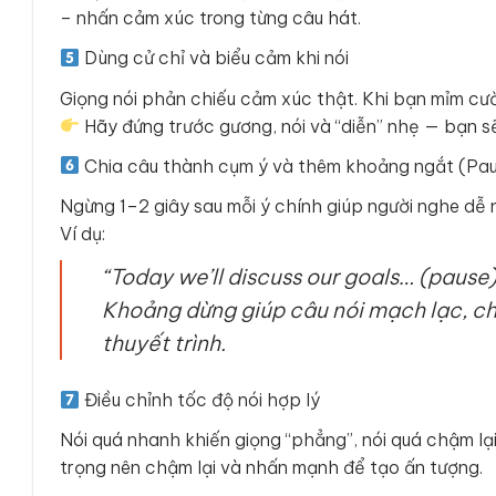
– nhấn cảm xúc trong từng câu hát.
Dùng cử chỉ và biểu cảm khi nói
Giọng nói phản chiếu cảm xúc thật. Khi bạn mỉm cườ
Hãy đứng trước gương, nói và “diễn” nhẹ — bạn sẽ
Chia câu thành cụm ý và thêm khoảng ngắt (Pa
Ngừng 1–2 giây sau mỗi ý chính giúp người nghe dễ 
Ví dụ:
“Today we’ll discuss our goals… (pause)
Khoảng dừng giúp câu nói mạch lạc, ch
thuyết trình.
Điều chỉnh tốc độ nói hợp lý
Nói quá nhanh khiến giọng “phẳng”, nói quá chậm lạ
trọng nên chậm lại và nhấn mạnh để tạo ấn tượng.