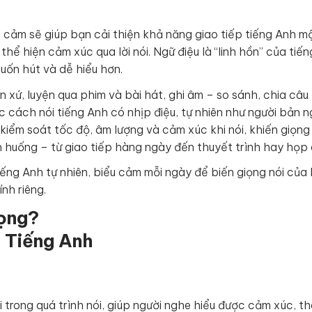
ểu cảm sẽ giúp bạn cải thiện khả năng giao tiếp tiếng Anh 
thể hiện cảm xúc qua lời nói. Ngữ điệu là “linh hồn” của tiến
uốn hút và dễ hiểu hơn.
 xứ, luyện qua phim và bài hát, ghi âm – so sánh, chia câu
cách nói tiếng Anh có nhịp điệu, tự nhiên như người bản n
kiểm soát tốc độ, âm lượng và cảm xúc khi nói, khiến giọng 
 huống – từ giao tiếp hàng ngày đến thuyết trình hay họp o
iếng Anh tự nhiên, biểu cảm mỗi ngày để biến giọng nói của
nh riêng.
rọng?
i trong quá trình nói, giúp người nghe hiểu được cảm xúc, th