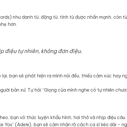
words) như danh từ, động từ, tính từ được nhấn mạnh, còn t
nhẹ hơn.
p điệu tự nhiên, không đơn điệu.
lại, bạn sẽ phát hiện ra mình nói đều, thiếu cảm xúc hay ng
gười bản xứ. Tự hỏi: “Giọng của mình nghe có tự nhiên chư
heo, bạn vô thức luyện khẩu hình, hơi thở và nhịp điệu câu.
e You” (Adele), bạn sẽ cảm nhận rõ cách ca sĩ kéo dài – ng