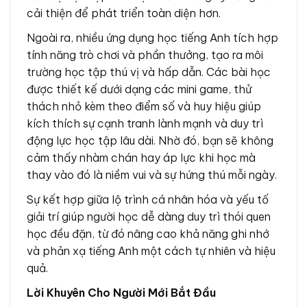
cải thiện để phát triển toàn diện hơn.
Ngoài ra, nhiều ứng dụng học tiếng Anh tích hợp
tính năng trò chơi và phần thưởng, tạo ra môi
trường học tập thú vị và hấp dẫn. Các bài học
được thiết kế dưới dạng các mini game, thử
thách nhỏ kèm theo điểm số và huy hiệu giúp
kích thích sự cạnh tranh lành mạnh và duy trì
động lực học tập lâu dài. Nhờ đó, bạn sẽ không
cảm thấy nhàm chán hay áp lực khi học mà
thay vào đó là niềm vui và sự hứng thú mỗi ngày.
Sự kết hợp giữa lộ trình cá nhân hóa và yếu tố
giải trí giúp người học dễ dàng duy trì thói quen
học đều đặn, từ đó nâng cao khả năng ghi nhớ
và phản xạ tiếng Anh một cách tự nhiên và hiệu
quả.
Lời Khuyên Cho Người Mới Bắt Đầu