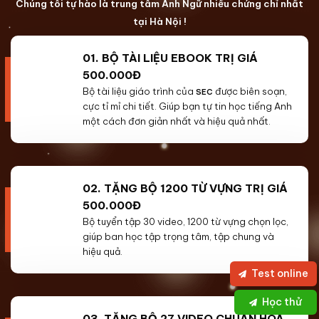
Chúng tôi tự hào là trung tâm Anh Ngữ nhiều chứng chỉ nhất
tại Hà Nội !
01. BỘ TÀI LIỆU EBOOK TRỊ GIÁ
500.000Đ
Bộ tài liệu giáo trình của
được biên soạn,
SEC
cực tỉ mỉ chi tiết. Giúp bạn tự tin học tiếng Anh
một cách đơn giản nhất và hiệu quả nhất.
02. TẶNG BỘ 1200 TỪ VỰNG TRỊ GIÁ
500.000Đ
Bộ tuyển tập 30 video, 1200 từ vựng chọn lọc,
giúp ban học tập trọng tâm, tập chung và
hiệu quả.
Test online
Học thử
03. TẶNG BỘ 27 VIDEO CHUẨN HÓA