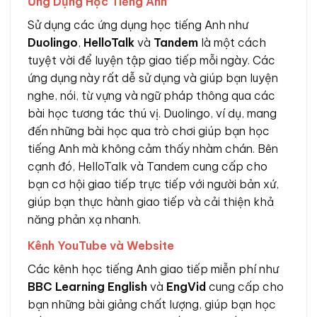
Ứng Dụng Học Tiếng Anh
Sử dụng các ứng dụng học tiếng Anh như
Duolingo
,
HelloTalk
và
Tandem
là một cách
tuyệt vời để luyện tập giao tiếp mỗi ngày. Các
ứng dụng này rất dễ sử dụng và giúp bạn luyện
nghe, nói, từ vựng và ngữ pháp thông qua các
bài học tương tác thú vị. Duolingo, ví dụ, mang
đến những bài học qua trò chơi giúp bạn học
tiếng Anh mà không cảm thấy nhàm chán. Bên
cạnh đó, HelloTalk và Tandem cung cấp cho
bạn cơ hội giao tiếp trực tiếp với người bản xứ,
giúp bạn thực hành giao tiếp và cải thiện khả
năng phản xạ nhanh.
Kênh YouTube và Website
Các kênh học tiếng Anh giao tiếp miễn phí như
BBC Learning English
và
EngVid
cung cấp cho
bạn những bài giảng chất lượng, giúp bạn học