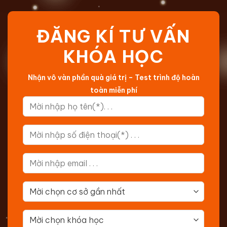
ĐĂNG KÍ TƯ VẤN
KHÓA HỌC
Nhận vô vàn phần quà giá trị – Test trình độ hoàn
toàn miễn phí