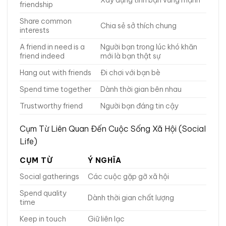
Xây dựng tình bạn vững mạnh
friendship
Share common
Chia sẻ sở thích chung
interests
A friend in need is a
Người bạn trong lúc khó khăn
friend indeed
mới là bạn thật sự
Hang out with friends
Đi chơi với bạn bè
Spend time together
Dành thời gian bên nhau
Trustworthy friend
Người bạn đáng tin cậy
Cụm Từ Liên Quan Đến Cuộc Sống Xã Hội (Social
Life)
CỤM TỪ
Ý NGHĨA
Social gatherings
Các cuộc gặp gỡ xã hội
Spend quality
Dành thời gian chất lượng
time
Keep in touch
Giữ liên lạc