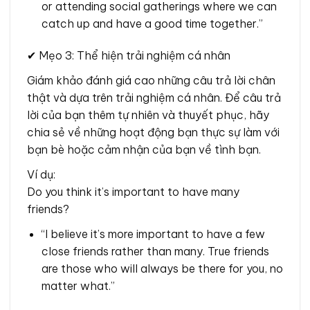
or attending social gatherings where we can
catch up and have a good time together.”
✔ Mẹo 3: Thể hiện trải nghiệm cá nhân
Giám khảo đánh giá cao những câu trả lời chân
thật và dựa trên trải nghiệm cá nhân. Để câu trả
lời của bạn thêm tự nhiên và thuyết phục, hãy
chia sẻ về những hoạt động bạn thực sự làm với
bạn bè hoặc cảm nhận của bạn về tình bạn.
Ví dụ:
Do you think it’s important to have many
friends?
“I believe it’s more important to have a few
close friends rather than many. True friends
are those who will always be there for you, no
matter what.”