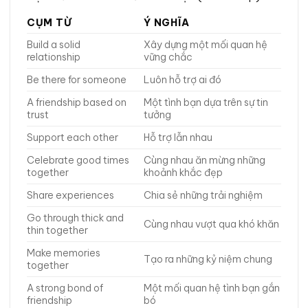
CỤM TỪ
Ý NGHĨA
Build a solid
Xây dựng một mối quan hệ
relationship
vững chắc
Be there for someone
Luôn hỗ trợ ai đó
A friendship based on
Một tình bạn dựa trên sự tin
trust
tưởng
Support each other
Hỗ trợ lẫn nhau
Celebrate good times
Cùng nhau ăn mừng những
together
khoảnh khắc đẹp
Share experiences
Chia sẻ những trải nghiệm
Go through thick and
Cùng nhau vượt qua khó khăn
thin together
Make memories
Tạo ra những kỷ niệm chung
together
A strong bond of
Một mối quan hệ tình bạn gắn
friendship
bó