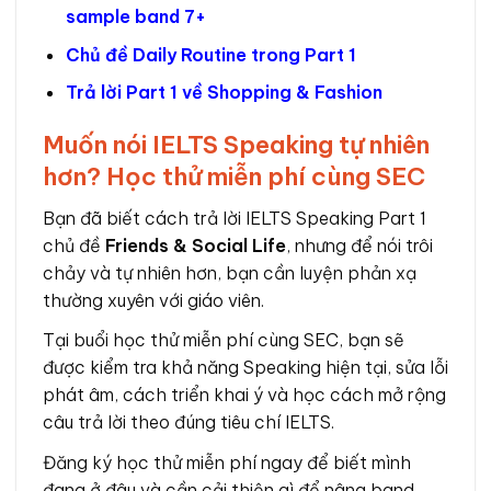
sample band 7+
Chủ đề Daily Routine trong Part 1
Trả lời Part 1 về Shopping & Fashion
Muốn nói IELTS Speaking tự nhiên
hơn? Học thử miễn phí cùng SEC
Bạn đã biết cách trả lời IELTS Speaking Part 1
chủ đề
Friends & Social Life
, nhưng để nói trôi
chảy và tự nhiên hơn, bạn cần luyện phản xạ
thường xuyên với giáo viên.
Tại buổi học thử miễn phí cùng SEC, bạn sẽ
được kiểm tra khả năng Speaking hiện tại, sửa lỗi
phát âm, cách triển khai ý và học cách mở rộng
câu trả lời theo đúng tiêu chí IELTS.
Đăng ký học thử miễn phí ngay để biết mình
đang ở đâu và cần cải thiện gì để nâng band