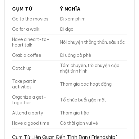
CỤM TỪ
Ý NGHĨA
Go to the movies
Đi xem phim
Go for a walk
Đi dạo
Have a heart-to-
Nói chuyện thẳng thắn, sâu sắc
heart talk
Grab a coffee
Đi uống cà phê
Tám chuyện, trò chuyện cập
Catch up
nhật tình hình
Take part in
Tham gia các hoạt động
activities
Organize a get-
Tổ chức buổi gặp mặt
together
Attend a party
Tham gia tiệc
Have a good time
Có thời gian vui vẻ
Cụm Từ Liên Quan Đến Tình Bạn (Friendship)