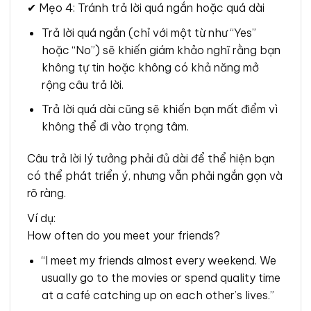
✔ Mẹo 4: Tránh trả lời quá ngắn hoặc quá dài
Trả lời quá ngắn (chỉ với một từ như “Yes”
hoặc “No”) sẽ khiến giám khảo nghĩ rằng bạn
không tự tin hoặc không có khả năng mở
rộng câu trả lời.
Trả lời quá dài cũng sẽ khiến bạn mất điểm vì
không thể đi vào trọng tâm.
Câu trả lời lý tưởng phải đủ dài để thể hiện bạn
có thể phát triển ý, nhưng vẫn phải ngắn gọn và
rõ ràng.
Ví dụ:
How often do you meet your friends?
“I meet my friends almost every weekend. We
usually go to the movies or spend quality time
at a café catching up on each other’s lives.”