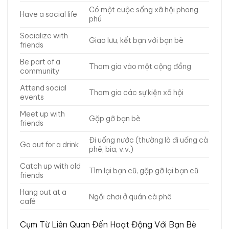
Có một cuộc sống xã hội phong
Have a social life
phú
Socialize with
Giao lưu, kết bạn với bạn bè
friends
Be part of a
Tham gia vào một cộng đồng
community
Attend social
Tham gia các sự kiện xã hội
events
Meet up with
Gặp gỡ bạn bè
friends
Đi uống nước (thường là đi uống cà
Go out for a drink
phê, bia, v.v.)
Catch up with old
Tìm lại bạn cũ, gặp gỡ lại bạn cũ
friends
Hang out at a
Ngồi chơi ở quán cà phê
café
Cụm Từ Liên Quan Đến Hoạt Động Với Bạn Bè