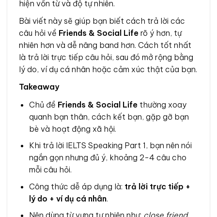
hiện vốn từ và độ tự nhiên.
Bài viết này sẽ giúp bạn biết cách trả lời các
câu hỏi về
Friends & Social Life
rõ ý hơn, tự
nhiên hơn và dễ nâng band hơn. Cách tốt nhất
là trả lời trực tiếp câu hỏi, sau đó mở rộng bằng
lý do, ví dụ cá nhân hoặc cảm xúc thật của bạn.
Takeaway
Chủ đề
Friends & Social Life
thường xoay
quanh bạn thân, cách kết bạn, gặp gỡ bạn
bè và hoạt động xã hội.
Khi trả lời IELTS Speaking Part 1, bạn nên nói
ngắn gọn nhưng đủ ý, khoảng 2-4 câu cho
mỗi câu hỏi.
Công thức dễ áp dụng là:
trả lời trực tiếp +
lý do + ví dụ cá nhân
.
Nên dùng từ vựng tự nhiên như:
close friend,