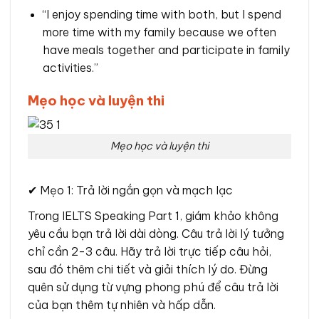
“I enjoy spending time with both, but I spend
more time with my family because we often
have meals together and participate in family
activities.”
Mẹo học và luyện thi
Mẹo học và luyện thi
✔ Mẹo 1: Trả lời ngắn gọn và mạch lạc
Trong IELTS Speaking Part 1, giám khảo không
yêu cầu bạn trả lời dài dòng. Câu trả lời lý tưởng
chỉ cần 2-3 câu. Hãy trả lời trực tiếp câu hỏi,
sau đó thêm chi tiết và giải thích lý do. Đừng
quên sử dụng từ vựng phong phú để câu trả lời
của bạn thêm tự nhiên và hấp dẫn.