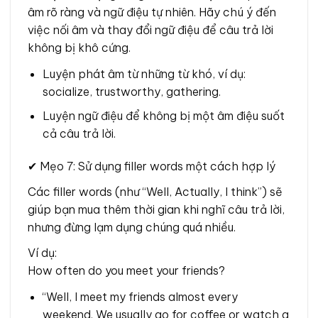
âm rõ ràng và ngữ điệu tự nhiên. Hãy chú ý đến
việc nối âm và thay đổi ngữ điệu để câu trả lời
không bị khô cứng.
Luyện phát âm từ những từ khó, ví dụ:
socialize, trustworthy, gathering.
Luyện ngữ điệu để không bị một âm điệu suốt
cả câu trả lời.
✔ Mẹo 7: Sử dụng filler words một cách hợp lý
Các filler words (như “Well, Actually, I think”) sẽ
giúp bạn mua thêm thời gian khi nghĩ câu trả lời,
nhưng đừng lạm dụng chúng quá nhiều.
Ví dụ:
How often do you meet your friends?
“Well, I meet my friends almost every
weekend. We usually go for coffee or watch a