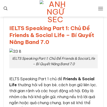
Bỏ
qua
nội
dung
IELTS Speaking Part 1: Chủ Đề
Friends & Social Life – Bí Quyết
Nâng Band 7.0
IELTS Speaking Part 1: Chủ Đề Friends & Social Life
– Bí Quyết Nâng Band 7.0
IELTS Speaking Part 1 chủ đề
Friends & Social
Life
thường hỏi về bạn bè, cách bạn giữ liên lạc,
thời gian rảnh và các hoạt động xã hội. Đây là
nhóm câu hỏi khá gần gũi, nhưng nếu trả lời quá
ngắn hoặc quá chung chung, bạn sẽ khó thể