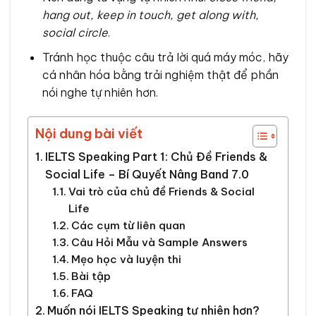
hang out, keep in touch, get along with,
social circle
.
Tránh học thuộc câu trả lời quá máy móc, hãy
cá nhân hóa bằng trải nghiệm thật để phần
nói nghe tự nhiên hơn.
Nội dung bài viết
IELTS Speaking Part 1: Chủ Đề Friends &
Social Life – Bí Quyết Nâng Band 7.0
Vai trò của chủ đề Friends & Social
Life
Các cụm từ liên quan
Câu Hỏi Mẫu và Sample Answers
Mẹo học và luyện thi
Bài tập
FAQ
Muốn nói IELTS Speaking tự nhiên hơn?