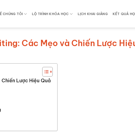
Ề CHÚNG TÔI
LỘ TRÌNH KHÓA HỌC
LỊCH KHAI GIẢNG
KẾT QUẢ HỌ
ting: Các Mẹo và Chiến Lược Hiệ
 Chiến Lược Hiệu Quả
g