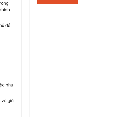
trong
chính
chủ đề
iệc như
 và giải