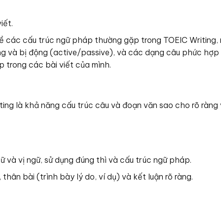
iết.
ề các cấu trúc ngữ pháp thường gặp trong TOEIC Writing, 
động và bị động (active/passive), và các dạng câu phức hợp
 trong các bài viết của mình.
ting là khả năng cấu trúc câu và đoạn văn sao cho rõ ràng
 và vị ngữ, sử dụng đúng thì và cấu trúc ngữ pháp.
ân bài (trình bày lý do, ví dụ) và kết luận rõ ràng.