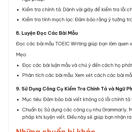
Kiểm tra chính tả: Dành vài giây để kiểm tra lỗi ch
Kiểm tra tính mạch lạc: Đảm bảo rằng ý tưởng tro
8. Luyện Đọc Các Bài Mẫu
Đọc các bài mẫu TOEIC Writing giúp bạn làm quen vớ
Mẹo:
Đọc các bài luận mẫu và chú ý đến cách họ phát t
Phân tích các bài mẫu: Xem xét cách các bài mẫu
9. Sử Dụng Công Cụ Kiểm Tra Chính Tả và Ngữ P
Mục tiêu: Đảm bảo bài viết không có lỗi chính tả
Chuẩn bị: Sử dụng các công cụ như Grammarly, M
pháp khi luyện viết. Điều này sẽ giúp bạn nhận ra 
Những chuẩn bị khác