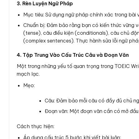
3. Rèn Luyện Ngữ Pháp
Mục tiêu: Sử dụng ngữ pháp chính xác trong bài v
Chuẩn bị: Đảm bảo rằng bạn có kiến thức vững v
(tense), câu điều kiện (conditionals), câu chủ 
(complex sentences). Thực hành sửa lỗi ngữ pháp
4. Tập Trung Vào Cấu Trúc Câu và Đoạn Văn
Một trong những yếu tố quan trọng trong TOEIC Wri
mạch lạc.
Mẹo:
Câu: Đảm bảo mỗi câu có đầy đủ chủ ngữ
Đoạn văn: Một đoạn văn cần có mở đầu, th
Cách thực hiện:
Áp dụng cấu trúc 5 bước khi viết bài luận: