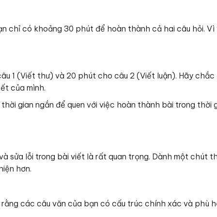
n chỉ có khoảng 30 phút để hoàn thành cả hai câu hỏi. Vì 
âu 1 (Viết thư) và 20 phút cho câu 2 (Viết luận). Hãy chắc
iết của mình.
 thời gian ngắn để quen với việc hoàn thành bài trong thời 
à sửa lỗi trong bài viết là rất quan trọng. Dành một chút th
hiện hơn.
n rằng các câu văn của bạn có cấu trúc chính xác và phù h