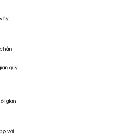
vậy,
 chắn
gian quy
ời gian
ợp với