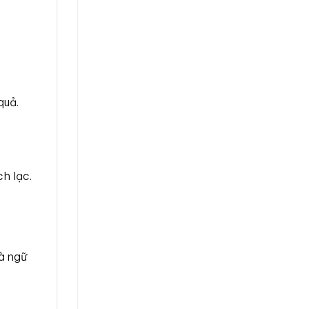
quả.
h lạc.
à ngữ