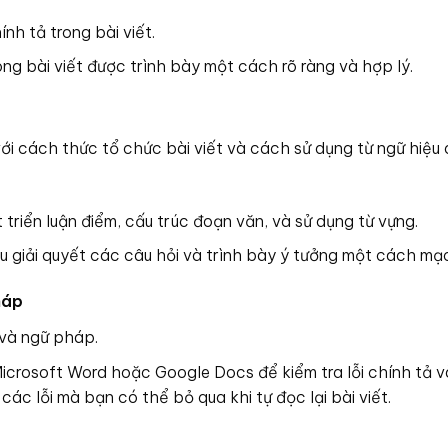
ính tả trong bài viết.
ng bài viết được trình bày một cách rõ ràng và hợp lý.
i cách thức tổ chức bài viết và cách sử dụng từ ngữ hiệu 
riển luận điểm, cấu trúc đoạn văn, và sử dụng từ vựng.
 giải quyết các câu hỏi và trình bày ý tưởng một cách mạc
háp
 và ngữ pháp.
icrosoft Word hoặc Google Docs để kiểm tra lỗi chính tả v
các lỗi mà bạn có thể bỏ qua khi tự đọc lại bài viết.