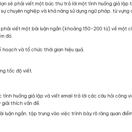
ạn sẽ phải viết một bức thư trả lời một tình huống giả lập 
ện sự chuyên nghiệp và khả năng sử dụng ngữ pháp, từ vựng 
ẽ phải viết một bài luận ngắn (khoảng 150-200 từ) về một 
ểm đó.
ế hoạch và tổ chức thời gian hiệu quả.
ng tốc độ viết.
tình huống giả lập và viết email trả lời các câu hỏi công v
 giải thích vấn đề.
ài luận ngắn, tập trung vào việc trình bày rõ ràng quan điểm