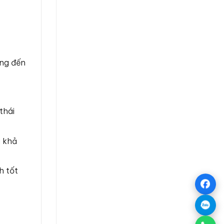
ọng đến
thái
á khả
h tốt