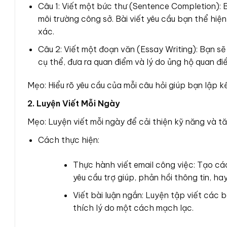
Câu 1: Viết một bức thư (Sentence Completion): B
môi trường công sở. Bài viết yêu cầu bạn thể hi
xác.
Câu 2: Viết một đoạn văn (Essay Writing): Bạn s
cụ thể, đưa ra quan điểm và lý do ủng hộ quan đi
Mẹo: Hiểu rõ yêu cầu của mỗi câu hỏi giúp bạn lập k
2. Luyện Viết Mỗi Ngày
Mẹo: Luyện viết mỗi ngày để cải thiện kỹ năng và tă
Cách thực hiện:
Thực hành viết email công việc: Tạo các 
yêu cầu trợ giúp, phản hồi thông tin, hay
Viết bài luận ngắn: Luyện tập viết các b
thích lý do một cách mạch lạc.