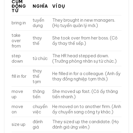
CỤM
ĐỘNG
NGHĨA
VÍ DỤ
TỪ
tuyển
They brought in new managers.
bring in
dụng
(Họ tuyển quản lý mới.)
take
thay
She took over from her boss. (Cô
over
thế
ấy thay thế sếp.)
from
step
The HR head stepped down.
từ chức
down
(Trưởng phòng nhân sự từ chức.)
thay
He filled in for a colleague. (Anh ấy
fill in for
thế
thay đồng nghiệp tạm thời.)
tạm
move
thăng
She moved up fast. (Cô ấy thăng
up
tiến
tiến nhanh.)
move
chuyển
He moved on to another firm. (Anh
on
việc
ấy chuyển sang công ty khác.)
đánh
They sized up the candidate. (Họ
size up
giá
đánh giá ứng viên.)