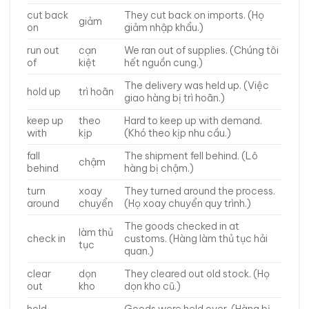
cut back
They cut back on imports. (Họ
giảm
on
giảm nhập khẩu.)
run out
cạn
We ran out of supplies. (Chúng tôi
of
kiệt
hết nguồn cung.)
The delivery was held up. (Việc
hold up
trì hoãn
giao hàng bị trì hoãn.)
keep up
theo
Hard to keep up with demand.
with
kịp
(Khó theo kịp nhu cầu.)
fall
The shipment fell behind. (Lô
chậm
behind
hàng bị chậm.)
turn
xoay
They turned around the process.
around
chuyển
(Họ xoay chuyển quy trình.)
The goods checked in at
làm thủ
check in
customs. (Hàng làm thủ tục hải
tục
quan.)
clear
dọn
They cleared out old stock. (Họ
out
kho
dọn kho cũ.)
hold
Goods were held over. (Hàng bị