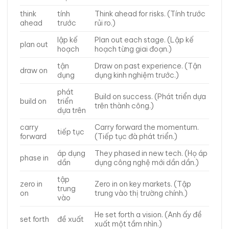
think
tính
Think ahead for risks. (Tính trước
ahead
trước
rủi ro.)
lập kế
Plan out each stage. (Lập kế
plan out
hoạch
hoạch từng giai đoạn.)
tận
Draw on past experience. (Tận
draw on
dụng
dụng kinh nghiệm trước.)
phát
Build on success. (Phát triển dựa
build on
triển
trên thành công.)
dựa trên
carry
Carry forward the momentum.
tiếp tục
forward
(Tiếp tục đà phát triển.)
áp dụng
They phased in new tech. (Họ áp
phase in
dần
dụng công nghệ mới dần dần.)
tập
zero in
Zero in on key markets. (Tập
trung
on
trung vào thị trường chính.)
vào
He set forth a vision. (Anh ấy đề
set forth
đề xuất
xuất một tầm nhìn.)