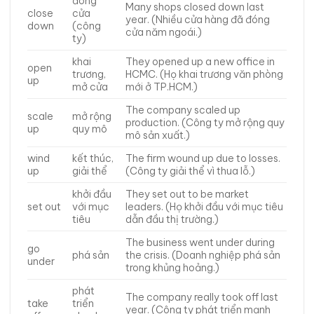
đóng
Many shops closed down last
close
cửa
year. (Nhiều cửa hàng đã đóng
down
(công
cửa năm ngoái.)
ty)
khai
They opened up a new office in
open
trương,
HCMC. (Họ khai trương văn phòng
up
mở cửa
mới ở TP.HCM.)
The company scaled up
scale
mở rộng
production. (Công ty mở rộng quy
up
quy mô
mô sản xuất.)
wind
kết thúc,
The firm wound up due to losses.
up
giải thể
(Công ty giải thể vì thua lỗ.)
khởi đầu
They set out to be market
set out
với mục
leaders. (Họ khởi đầu với mục tiêu
tiêu
dẫn đầu thị trường.)
The business went under during
go
phá sản
the crisis. (Doanh nghiệp phá sản
under
trong khủng hoảng.)
phát
The company really took off last
take
triển
year. (Công ty phát triển mạnh