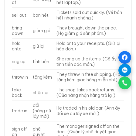
of
hết laptop.)
Tickets sold out quickly. (Vé bán
sell out
bán hết
hết nhanh chóng.)
bring
They brought down the price.
giảm giá
down
(Họ giảm giá sản phẩm.)
hold
Hold onto your receipts. (Giữ lại
giữ lại
onto
hóa đơn.)
She rang up the items. (Cô ấy
ring up
tính tiền
tính tiền các món.)
They threw in free shipping. (Họ
throw in
tặng kèm
tặng kèm giao hàng miễn phí.)
take
The shop takes back returns.
nhận lại
back
(Cửa hàng nhận hàng trả lại.)
đổi
He traded in his old car. (Anh ấy
trade in
(hàng cũ
đổi xe cũ lấy xe mới.)
lấy mới)
The manager signed off on the
sign off
phê
deal. (Quản lý phê duyệt giao
on
duyệt