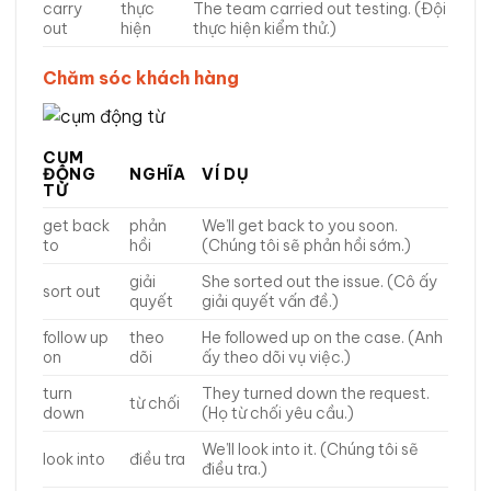
carry
thực
The team carried out testing. (Đội
out
hiện
thực hiện kiểm thử.)
Chăm sóc khách hàng
CỤM
ĐỘNG
NGHĨA
VÍ DỤ
TỪ
get back
phản
We’ll get back to you soon.
to
hồi
(Chúng tôi sẽ phản hồi sớm.)
giải
She sorted out the issue. (Cô ấy
sort out
quyết
giải quyết vấn đề.)
follow up
theo
He followed up on the case. (Anh
on
dõi
ấy theo dõi vụ việc.)
turn
They turned down the request.
từ chối
down
(Họ từ chối yêu cầu.)
We’ll look into it. (Chúng tôi sẽ
look into
điều tra
điều tra.)