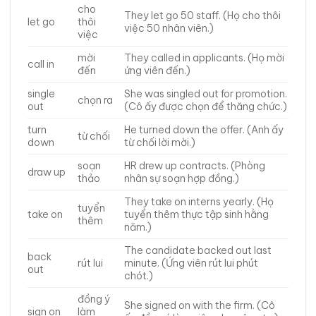
cho
They let go 50 staff. (Họ cho thôi
let go
thôi
việc 50 nhân viên.)
việc
mời
They called in applicants. (Họ mời
call in
đến
ứng viên đến.)
single
She was singled out for promotion.
chọn ra
out
(Cô ấy được chọn để thăng chức.)
turn
He turned down the offer. (Anh ấy
từ chối
down
từ chối lời mời.)
soạn
HR drew up contracts. (Phòng
draw up
thảo
nhân sự soạn hợp đồng.)
They take on interns yearly. (Họ
tuyển
take on
tuyển thêm thực tập sinh hằng
thêm
năm.)
The candidate backed out last
back
rút lui
minute. (Ứng viên rút lui phút
out
chót.)
đồng ý
She signed on with the firm. (Cô
sign on
làm