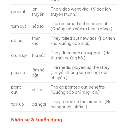
lan
The video went viral. (Video lan
go viral
truyền
truyền mạnh.)
The ad turned out successful.
turn out
hóa ra
(Quảng cáo hóa ra thành công.)
triển
They rolled out new ads. (Họ triển
roll out
khai
khai quảng cáo mới.)
They drummed up support. (Họ
drum up
thu hút
thu hút sự ủng hộ.)
The media played up the story.
làm nổi
play up
(Truyền thông làm nổi bật câu
bật
chuyện.)
point
The ad pointed out benefits.
chỉ ra
out
(Quảng cáo chỉ ra lợi ích.)
They talked up the product. (Họ
talk up
ca ngợi
ca ngợi sản phẩm.)
Nhân sự & tuyển dụng