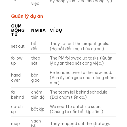
ấy đồng ý làm việc cho công ty.)
việc
Quản lý dự án
CỤM
ĐỘNG
NGHĨA
VÍ DỤ
TỪ
bắt
They set out the project goals.
set out
đầu
(Họ bắt đầu mục tiêu dự án.)
follow
theo
The PM followed up tasks. (Quản
up
sát
lý dự án theo sát công việc.)
He handed over to the new lead.
hand
bàn
(Anh ấy bàn giao cho trưởng nhóm
over
giao
mới.)
fall
chậm
The team fell behind schedule.
behind
tiến độ
(Đội chậm tiến độ.)
catch
We need to catch up soon.
bắt kịp
up
(Chúng ta cần bắt kịp sớm.)
vạch
map
They mapped out the strategy.
kế