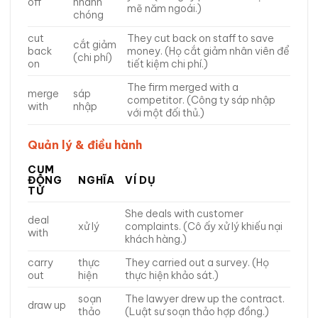
off
nhanh
mẽ năm ngoái.)
chóng
cut
They cut back on staff to save
cắt giảm
back
money. (Họ cắt giảm nhân viên để
(chi phí)
on
tiết kiệm chi phí.)
The firm merged with a
merge
sáp
competitor. (Công ty sáp nhập
with
nhập
với một đối thủ.)
Quản lý & điều hành
CỤM
ĐỘNG
NGHĨA
VÍ DỤ
TỪ
She deals with customer
deal
xử lý
complaints. (Cô ấy xử lý khiếu nại
with
khách hàng.)
carry
thực
They carried out a survey. (Họ
out
hiện
thực hiện khảo sát.)
soạn
The lawyer drew up the contract.
draw up
thảo
(Luật sư soạn thảo hợp đồng.)