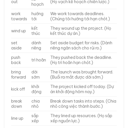
out
(Họ vạch kế hoạch chiến lược.)
hoạch
work
hướng
We work towards deadlines.
towards
tới
(Chúng tôi hướng tới hạn chót.)
kết
They wound up the project. (Họ
wind up
thúc
kết thúc dự án.)
set
dành
Set aside budget for risks. (Dành
aside
riêng
riêng ngân sách cho rủi ro.)
push
They pushed back the deadline.
trì hoãn
back
(Họ trì hoãn hạn chót.)
bring
dời
The launch was brought forward.
forward
sớm
(Buổi ra mắt được dời sớm.)
khởi
The project kicked off today. (Dự
kick off
động
án khởi động hôm nay.)
break
chia
Break down tasks into steps. (Chia
down
nhỏ
nhỏ công việc thành bước.)
sắp
They lined up resources. (Họ sắp
line up
xếp
xếp nguồn lực.)