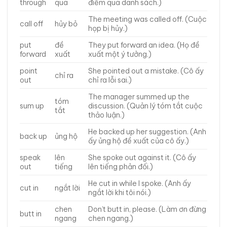
through
qua
điểm qua danh sách.)
The meeting was called off. (Cuộc
call off
hủy bỏ
họp bị hủy.)
put
đề
They put forward an idea. (Họ đề
forward
xuất
xuất một ý tưởng.)
point
She pointed out a mistake. (Cô ấy
chỉ ra
out
chỉ ra lỗi sai.)
The manager summed up the
tóm
sum up
discussion. (Quản lý tóm tắt cuộc
tắt
thảo luận.)
He backed up her suggestion. (Anh
back up
ủng hộ
ấy ủng hộ đề xuất của cô ấy.)
speak
lên
She spoke out against it. (Cô ấy
out
tiếng
lên tiếng phản đối.)
He cut in while I spoke. (Anh ấy
cut in
ngắt lời
ngắt lời khi tôi nói.)
chen
Don’t butt in, please. (Làm ơn đừng
butt in
ngang
chen ngang.)