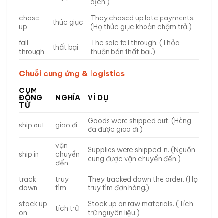
dịch.)
chase
They chased up late payments.
thúc giục
up
(Họ thúc giục khoản chậm trả.)
fall
The sale fell through. (Thỏa
thất bại
through
thuận bán thất bại.)
Chuỗi cung ứng & logistics
CỤM
ĐỘNG
NGHĨA
VÍ DỤ
TỪ
Goods were shipped out. (Hàng
ship out
giao đi
đã được giao đi.)
vận
Supplies were shipped in. (Nguồn
ship in
chuyển
cung được vận chuyển đến.)
đến
track
truy
They tracked down the order. (Họ
down
tìm
truy tìm đơn hàng.)
stock up
Stock up on raw materials. (Tích
tích trữ
on
trữ nguyên liệu.)