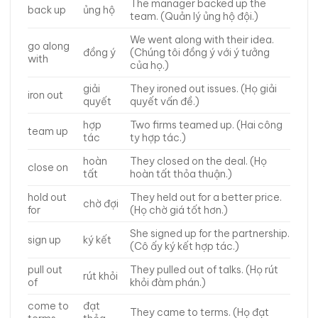
The manager backed up the
back up
ủng hộ
team. (Quản lý ủng hộ đội.)
We went along with their idea.
go along
đồng ý
(Chúng tôi đồng ý với ý tưởng
with
của họ.)
giải
They ironed out issues. (Họ giải
iron out
quyết
quyết vấn đề.)
hợp
Two firms teamed up. (Hai công
team up
tác
ty hợp tác.)
hoàn
They closed on the deal. (Họ
close on
tất
hoàn tất thỏa thuận.)
hold out
They held out for a better price.
chờ đợi
for
(Họ chờ giá tốt hơn.)
She signed up for the partnership.
sign up
ký kết
(Cô ấy ký kết hợp tác.)
pull out
They pulled out of talks. (Họ rút
rút khỏi
of
khỏi đàm phán.)
come to
đạt
They came to terms. (Họ đạt