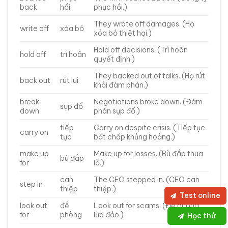
back
hồi
phục hồi.)
They wrote off damages. (Họ
write off
xóa bỏ
xóa bỏ thiệt hại.)
Hold off decisions. (Trì hoãn
hold off
trì hoãn
quyết định.)
They backed out of talks. (Họ rút
back out
rút lui
khỏi đàm phán.)
break
Negotiations broke down. (Đàm
sụp đổ
down
phán sụp đổ.)
tiếp
Carry on despite crisis. (Tiếp tục
carry on
tục
bất chấp khủng hoảng.)
make up
Make up for losses. (Bù đắp thua
bù đắp
for
lỗ.)
can
The CEO stepped in. (CEO can
step in
thiệp
thiệp.)
Test online
look out
đề
Look out for scams. (Đề phòng
for
phòng
lừa đảo.)
Học thử