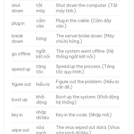
shut
tắt
Shut down the computer. (Tắt
down
máy
máy tính.)
cắm
Plug in the cable. (Cắm dây
plug in
vào
vào.)
break
The server broke down. (Máy
hỏng
down
chủ bị hỏng.)
ngắt
The system went offline. (Hệ
go offline
kết nối
thống ngắt kết nối.)
tăng
Speed up the process. (Tăng
speed up
tốc
tốc quy trình.)
Figure out the problem. (Hiểu ra
figure out
hiểu ra
vấn đề.)
khởi
Boot up the system. (Khởi động
boot up
động
hệ thống.)
nhập
key in
Key in the code. (Nhập mã.)
dữ liệu
xóa
The virus wiped out data. (Virus
wipe out
sạch
xóa sạch dữ liệu.)