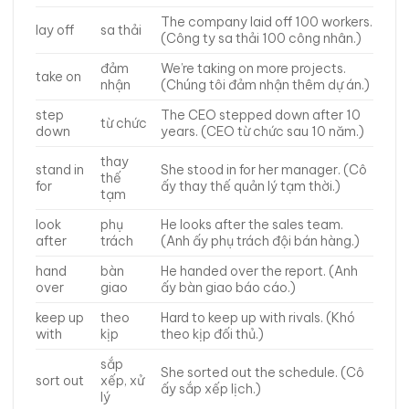
The company laid off 100 workers.
lay off
sa thải
(Công ty sa thải 100 công nhân.)
đảm
We’re taking on more projects.
take on
nhận
(Chúng tôi đảm nhận thêm dự án.)
step
The CEO stepped down after 10
từ chức
down
years. (CEO từ chức sau 10 năm.)
thay
stand in
She stood in for her manager. (Cô
thế
for
ấy thay thế quản lý tạm thời.)
tạm
look
phụ
He looks after the sales team.
after
trách
(Anh ấy phụ trách đội bán hàng.)
hand
bàn
He handed over the report. (Anh
over
giao
ấy bàn giao báo cáo.)
keep up
theo
Hard to keep up with rivals. (Khó
with
kịp
theo kịp đối thủ.)
sắp
She sorted out the schedule. (Cô
sort out
xếp, xử
ấy sắp xếp lịch.)
lý