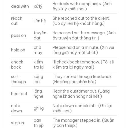
He deals with complaints. (Anh
deal with
xử lý
ấy xử lý khiếu nại.)
reach
She reached out to the client.
liên hệ
out
(Cô ấy liên hệ khách hàng.)
truyền
He passed on the message. (Anh
pass on
đạt
ấy truyền đạt thông tin.)
chờ
Please hold on a minute. (Xin vui
hold on
máy
lòng giữ máy một chút.)
check
kiểm
I’ll check back tomorrow. (Tôi sẽ
back
tra lại
kiểm tra lại ngày mai.)
sort
sàng
They sorted through feedback.
through
lọc
(Họ sàng lọc phản hồi.)
lắng
Hear the customer out. (Lắng
hear out
nghe
nghe khách hàng nói hết.)
note
Note down complaints. (Ghi lại
ghi lại
down
khiếu nại.)
can
The manager stepped in. (Quản
step in
thiệp
lý can thiệp.)