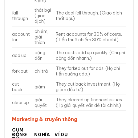
kiệm)
thất bại
fall
The deal fell through. (Giao dịch
(giao
through
thất bại.)
dịch)
chiếm,
account
Rent accounts for 30% of costs.
giải
for
(Tiền thuê chiếm 30% chi phí.)
thích
cộng
The costs add up quickly. (Chi phí
add up
dồn
cộng dồn nhanh.)
They forked out for ads. (Họ chi
fork out
chi trả
tiền quảng cáo.)
cut
They cut back investment. (Họ
giảm
back
giảm đầu tư.)
giải
They cleared up financial issues.
clear up
quyết
(Họ giải quyết vấn đề tài chính.)
Marketing & truyền thông
CỤM
ĐỘNG
NGHĨA
VÍ DỤ