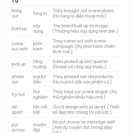
TỪ
bring
They brought out a new phone.
tung ra
out
(Họ tung ra điện thoại mới.)
xây
The brand built up its image.
build up
dựng
(Thương hiệu xây dựng hình ảnh.)
They came out with a new
come
phát
campaign. (Họ phát hành chiến
out with
hành
dịch mới.)
tăng
Sales picked up last quarter.
pick up
trưởng
(Doanh số tăng quý trước.)
phase
loại bỏ
They phased out old products.
out
dần
(Họ loại bỏ dần sản phẩm cũ.)
thử
They tried out a new slogan. (Họ
try out
nghiệm
thử nghiệm khẩu hiệu mới.)
set
làm nổi
Good design sets us apart. (Thiết
apart
bật
kế đẹp làm chúng tôi nổi bật.)
He put across his message well.
put
truyền
(Anh ấy truyền đạt thông điệp
across
đạt
tốt.)