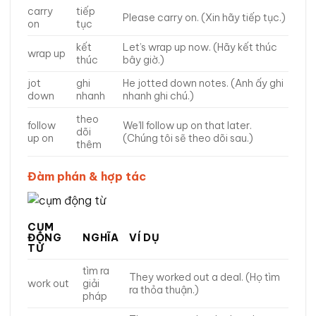
carry
tiếp
Please carry on. (Xin hãy tiếp tục.)
on
tục
kết
Let’s wrap up now. (Hãy kết thúc
wrap up
thúc
bây giờ.)
jot
ghi
He jotted down notes. (Anh ấy ghi
down
nhanh
nhanh ghi chú.)
theo
follow
We’ll follow up on that later.
dõi
up on
(Chúng tôi sẽ theo dõi sau.)
thêm
Đàm phán & hợp tác
CỤM
ĐỘNG
NGHĨA
VÍ DỤ
TỪ
tìm ra
They worked out a deal. (Họ tìm
work out
giải
ra thỏa thuận.)
pháp