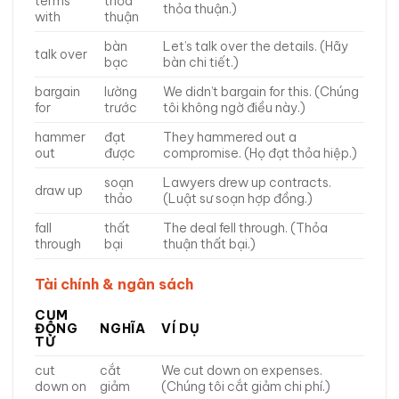
terms
thỏa
thỏa thuận.)
with
thuận
bàn
Let’s talk over the details. (Hãy
talk over
bạc
bàn chi tiết.)
bargain
lường
We didn’t bargain for this. (Chúng
for
trước
tôi không ngờ điều này.)
hammer
đạt
They hammered out a
out
được
compromise. (Họ đạt thỏa hiệp.)
soạn
Lawyers drew up contracts.
draw up
thảo
(Luật sư soạn hợp đồng.)
fall
thất
The deal fell through. (Thỏa
through
bại
thuận thất bại.)
Tài chính & ngân sách
CỤM
ĐỘNG
NGHĨA
VÍ DỤ
TỪ
cut
cắt
We cut down on expenses.
down on
giảm
(Chúng tôi cắt giảm chi phí.)