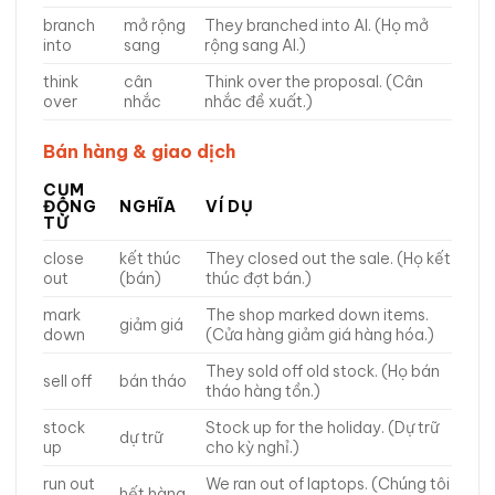
branch
mở rộng
They branched into AI. (Họ mở
into
sang
rộng sang AI.)
think
cân
Think over the proposal. (Cân
over
nhắc
nhắc đề xuất.)
Bán hàng & giao dịch
CỤM
ĐỘNG
NGHĨA
VÍ DỤ
TỪ
close
kết thúc
They closed out the sale. (Họ kết
out
(bán)
thúc đợt bán.)
mark
The shop marked down items.
giảm giá
down
(Cửa hàng giảm giá hàng hóa.)
They sold off old stock. (Họ bán
sell off
bán tháo
tháo hàng tồn.)
stock
Stock up for the holiday. (Dự trữ
dự trữ
up
cho kỳ nghỉ.)
run out
We ran out of laptops. (Chúng tôi
hết hàng