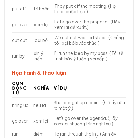
They put off the meeting. (Họ
put off
trì hoãn
hoãn cuộc họp.)
Let’s go over the proposal. (Hãy
go over
xem lại
xem lại đề xuất.)
We cut out wasted steps. (Chúng
cut out
loại bỏ
tôi loại bỏ bước thừa.)
xin ý
I’ll run the idea by my boss. (Tôi sẽ
run by
kiến
trình bày ý tưởng với sếp.)
Họp hành & thảo luận
CỤM
ĐỘNG
NGHĨA
VÍ DỤ
TỪ
She brought up a point. (Cô ấy nêu
bring up
nêu ra
ra một ý.)
Let’s go over the agenda. (Hãy
go over
xem lại
xem lại chương trình nghị sự.)
run
điểm
He ran through the list. (Anh ấy