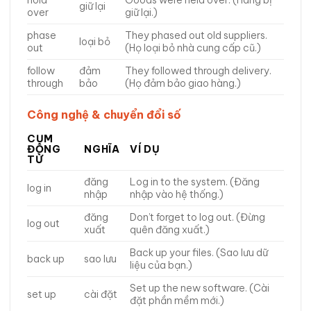
giữ lại
over
giữ lại.)
phase
They phased out old suppliers.
loại bỏ
out
(Họ loại bỏ nhà cung cấp cũ.)
follow
đảm
They followed through delivery.
through
bảo
(Họ đảm bảo giao hàng.)
Công nghệ & chuyển đổi số
CỤM
ĐỘNG
NGHĨA
VÍ DỤ
TỪ
đăng
Log in to the system. (Đăng
log in
nhập
nhập vào hệ thống.)
đăng
Don’t forget to log out. (Đừng
log out
xuất
quên đăng xuất.)
Back up your files. (Sao lưu dữ
back up
sao lưu
liệu của bạn.)
Set up the new software. (Cài
set up
cài đặt
đặt phần mềm mới.)