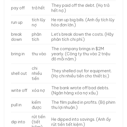
They paid off the debt. (Họ trả
pay off
trả hết
hết nợ.)
tích lũy
He ran up big bills. (Anh ấy tích lũy
run up
nợ
hóa đơn lớn.)
break
phân
Let’s break down the costs. (Hãy
down
tích
phân tích chi phí.)
The company brings in $2M
bring in
thu vào
yearly. (Công ty thu vào 2 triệu
đô mỗi năm.)
chi
They shelled out for equipment.
shell out
nhiều
(Họ chi nhiều tiền cho thiết bị.)
tiền
The bank wrote off bad debts.
write off
xóa nợ
(Ngân hàng xóa nợ xấu.)
kiếm
The film pulled in profits. (Bộ phim
pull in
được
thu lợi nhuận.)
rút tiền
He dipped into savings. (Anh ấy
dip into
(tiết
rút tiền tiết kiệm.)