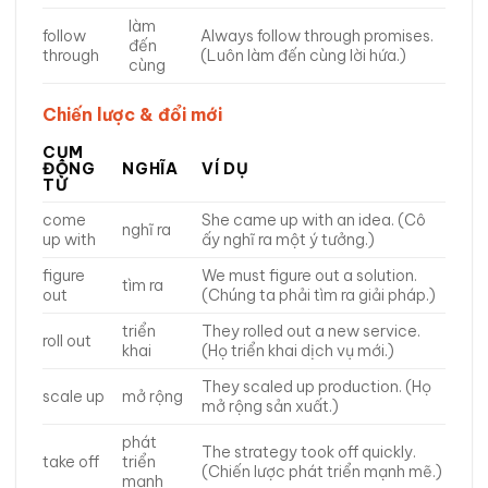
làm
follow
Always follow through promises.
đến
through
(Luôn làm đến cùng lời hứa.)
cùng
Chiến lược & đổi mới
CỤM
ĐỘNG
NGHĨA
VÍ DỤ
TỪ
come
She came up with an idea. (Cô
nghĩ ra
up with
ấy nghĩ ra một ý tưởng.)
figure
We must figure out a solution.
tìm ra
out
(Chúng ta phải tìm ra giải pháp.)
triển
They rolled out a new service.
roll out
khai
(Họ triển khai dịch vụ mới.)
They scaled up production. (Họ
scale up
mở rộng
mở rộng sản xuất.)
phát
The strategy took off quickly.
take off
triển
(Chiến lược phát triển mạnh mẽ.)
mạnh