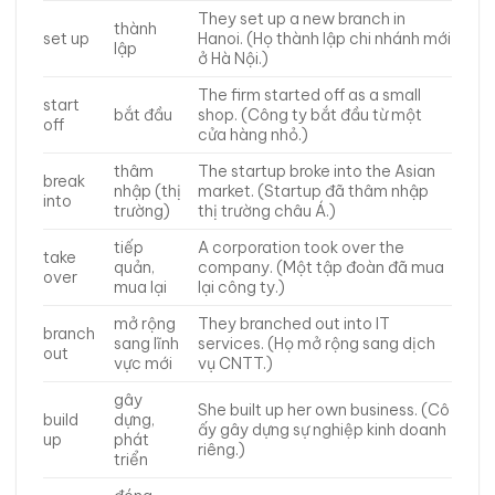
They set up a new branch in
thành
set up
Hanoi. (Họ thành lập chi nhánh mới
lập
ở Hà Nội.)
The firm started off as a small
start
bắt đầu
shop. (Công ty bắt đầu từ một
off
cửa hàng nhỏ.)
thâm
The startup broke into the Asian
break
nhập (thị
market. (Startup đã thâm nhập
into
trường)
thị trường châu Á.)
tiếp
A corporation took over the
take
quản,
company. (Một tập đoàn đã mua
over
mua lại
lại công ty.)
mở rộng
They branched out into IT
branch
sang lĩnh
services. (Họ mở rộng sang dịch
out
vực mới
vụ CNTT.)
gây
She built up her own business. (Cô
build
dựng,
ấy gây dựng sự nghiệp kinh doanh
up
phát
riêng.)
triển