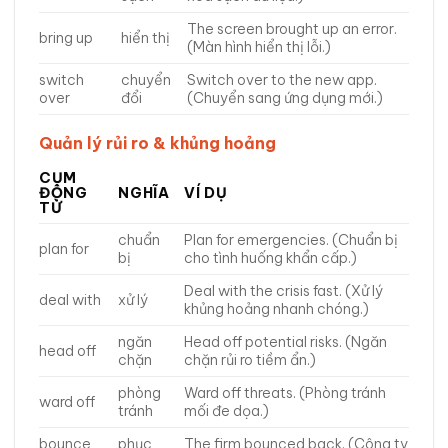
The screen brought up an error.
bring up
hiển thị
(Màn hình hiển thị lỗi.)
switch
chuyển
Switch over to the new app.
over
đổi
(Chuyển sang ứng dụng mới.)
Quản lý rủi ro & khủng hoảng
CỤM
ĐỘNG
NGHĨA
VÍ DỤ
TỪ
chuẩn
Plan for emergencies. (Chuẩn bị
plan for
bị
cho tình huống khẩn cấp.)
Deal with the crisis fast. (Xử lý
deal with
xử lý
khủng hoảng nhanh chóng.)
ngăn
Head off potential risks. (Ngăn
head off
chặn
chặn rủi ro tiềm ẩn.)
phòng
Ward off threats. (Phòng tránh
ward off
tránh
mối đe dọa.)
bounce
phục
The firm bounced back. (Công ty