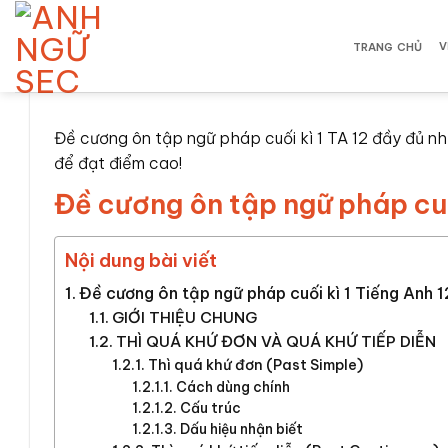
Bỏ
qua
V
TRANG CHỦ
nội
dung
Đề cương ôn tập ngữ pháp cuối kì 1 TA 12 đầy đủ nh
để đạt điểm cao!
Đề cương ôn tập ngữ pháp cuối
Nội dung bài viết
Đề cương ôn tập ngữ pháp cuối kì 1 Tiếng Anh 12
GIỚI THIỆU CHUNG
THÌ QUÁ KHỨ ĐƠN VÀ QUÁ KHỨ TIẾP DIỄN
Thì quá khứ đơn (Past Simple)
Cách dùng chính
Cấu trúc
Dấu hiệu nhận biết