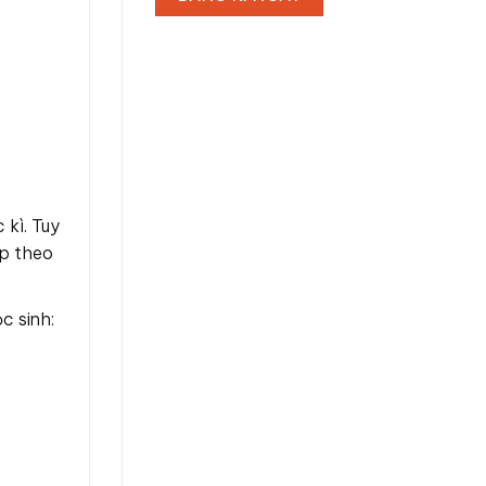
 kì. Tuy
ập theo
c sinh: