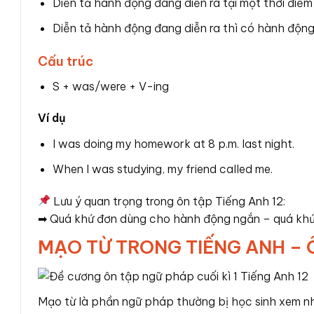
Diễn tả hành động đang diễn ra tại một thời điểm
Diễn tả hành động đang diễn ra thì có hành độn
Cấu trúc
S + was/were + V-ing
Ví dụ
I was doing my homework at 8 p.m. last night.
When I was studying, my friend called me.
Lưu ý quan trọng trong ôn tập Tiếng Anh 12:
➡ Quá khứ đơn dùng cho hành động ngắn – quá khứ 
MẠO TỪ TRONG TIẾNG ANH – 
Mạo từ là phần ngữ pháp thường bị học sinh xem nhẹ n