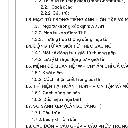
Thì quá khứ tiếp diễn (Past Continuous)
Cách dùng
Cấu trúc
MẠO TỪ TRONG TIẾNG ANH – ÔN TẬP VÀ 
Mạo từ không xác định: A / AN
Mạo từ xác định: THE
Trường hợp không dùng mạo từ
ĐỘNG TỪ VÀ GIỚI TỪ THEO SAU NÓ
Một số động từ + giới từ thường gặp
Lưu ý khi học động từ + giới từ
MỆNH ĐỀ QUAN HỆ “WHICH” ÁM CHỈ CẢ CÂ
Khái niệm
Cách nhận biết trong bài thi
THÌ HIỆN TẠI HOÀN THÀNH – ÔN TẬP VÀ 
Cách dùng cơ bản
Dấu hiệu nhận biết
SO SÁNH KÉP (CÀNG… CÀNG…)
Cấu trúc
Lưu ý khi làm bài
CÂU ĐƠN – CÂU GHÉP – CÂU PHỨC TRONG 