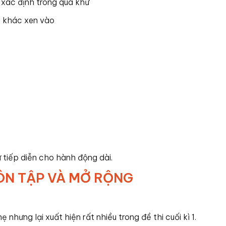
 xác định trong quá khứ
g khác xen vào
tiếp diễn cho hành động dài.
ÔN TẬP VÀ MỞ RỘNG
hưng lại xuất hiện rất nhiều trong đề thi cuối kì 1.