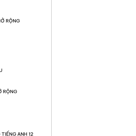
MỞ RỘNG
U
MỞ RỘNG
TIẾNG ANH 12