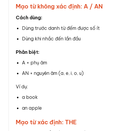
Mạo từ không xác định: A / AN
Cách dùng:
Dùng trước danh từ đếm được số ít
Dùng khi nhắc đến lần đầu
Phân biệt:
A + phụ âm
AN + nguyên âm (a, e, i, o, u)
Ví dụ:
a book
an apple
Mạo từ xác định: THE