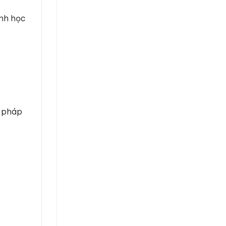
ình học
ữ pháp