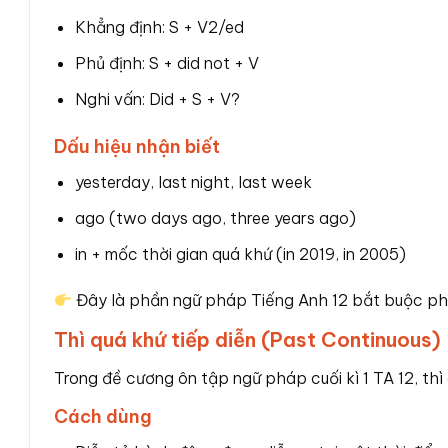
Khẳng định: S + V2/ed
Phủ định: S + did not + V
Nghi vấn: Did + S + V?
Dấu hiệu nhận biết
yesterday, last night, last week
ago (two days ago, three years ago)
in + mốc thời gian quá khứ (in 2019, in 2005)
Đây là phần ngữ pháp Tiếng Anh 12 bắt buộc ph
Thì quá khứ tiếp diễn (Past Continuous)
Trong đề cương ôn tập ngữ pháp cuối kì 1 TA 12, th
Cách dùng