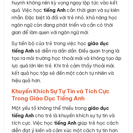
huynh không nên kỳ vọng ngay lập tức vào kết
quả. Việc học
tiếng Anh
cần thời gian và sự kiên
nhẫn. Đặc biệt là đối với trẻ nhỏ, khả năng học
ngôn ngữ còn đang phát triển và cần có thời
gian để làm quen với ngôn ngữ mới.
Sự tiến bộ của trẻ trong việc học
giáo dục
tiếng Anh
sẽ diễn ra dần dần. Điều quan trọng là
tạo ra môi trường học thoải mái và không tạo áp
lực quá lớn lên trẻ. Khi trẻ cảm thấy thoải mái,
kết quả học tập sẽ đến một cách tự nhiên và
hiệu quả hơn.
Khuyến Khích Sự Tự Tin và Tích Cực
Trong Giáo Dục Tiếng Anh
Một yếu tố không thể thiếu trong
giáo dục
tiếng Anh
cho trẻ là khuyến khích sự tự tin và
tích cực. Việc học
tiếng Anh
giúp trẻ học cách
diễn đạt ý kiến và cảm xúc một cách tự tin hơn.