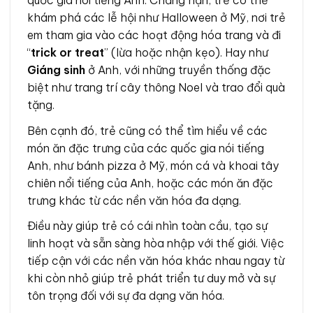
quốc gia nói tiếng Anh. Chẳng hạn, trẻ có thể
khám phá các lễ hội như Halloween ở Mỹ, nơi trẻ
em tham gia vào các hoạt động hóa trang và đi
“
trick or treat
” (lừa hoặc nhận kẹo). Hay như
Giáng sinh
ở Anh, với những truyền thống đặc
biệt như trang trí cây thông Noel và trao đổi quà
tặng.
Bên cạnh đó, trẻ cũng có thể tìm hiểu về các
món ăn đặc trưng của các quốc gia nói tiếng
Anh, như bánh pizza ở Mỹ, món cá và khoai tây
chiên nổi tiếng của Anh, hoặc các món ăn đặc
trưng khác từ các nền văn hóa đa dạng.
Điều này giúp trẻ có cái nhìn toàn cầu, tạo sự
linh hoạt và sẵn sàng hòa nhập với thế giới. Việc
tiếp cận với các nền văn hóa khác nhau ngay từ
khi còn nhỏ giúp trẻ phát triển tư duy mở và sự
tôn trọng đối với sự đa dạng văn hóa.