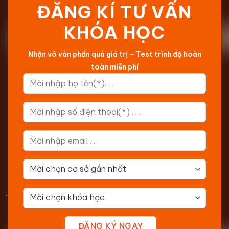
ĐĂNG KÍ TƯ VẤN
KHÓA HỌC
Nhận vô vàn phần quà giá trị – Test trình độ hoàn
toàn miễn phí
ĐĂNG KÝ NGAY