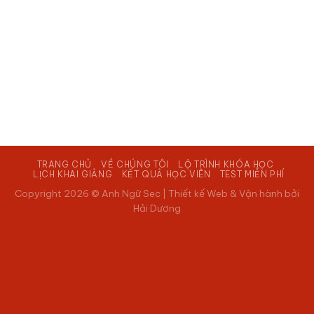
TRANG CHỦ
VỀ CHÚNG TÔI
LỘ TRÌNH KHÓA HỌC
LỊCH KHAI GIẢNG
KẾT QUẢ HỌC VIÊN
TEST MIỄN PHÍ
Copyright 2026 © Anh Ngữ Sec |
Thiết kế Web & Vận hành bởi
Hải Dương