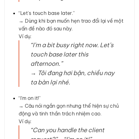
“Let’s touch base later.”
→ Dùng khi bạn muốn hẹn trao đổi lại về một
vấn đề nào đó sau này.
Ví dụ:
“I’m a bit busy right now. Let’s
touch base later this
afternoon.”
→
Tôi đang hơi bận, chiều nay
ta bàn lại nhé.
“I’m on it!”
→ Câu nói ngắn gọn nhưng thể hiện sự chủ
động và tinh thần trách nhiệm cao.
Ví dụ:
“Can you handle the client