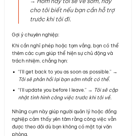
→
Hôm nay tôi sẽ về sớm, hãy
cho tôi biết nếu bạn cần hỗ trợ
trước khi tôi đi.
Gợi ý chuyên nghiệp:
Khi cần nghỉ phép hoặc tạm vắng, bạn có thể
thêm các cụm giúp thể hiện sự chủ động và
trách nhiệm, chẳng hạn:
“I’ll get back to you as soon as possible.” →
Tôi sẽ phản hồi lại bạn sớm nhất có thể.
“I’ll update you before I leave.” →
Tôi sẽ cập
nhật tình hình công việc trước khi tôi về.
Những cụm này giúp người quản lý hoặc đồng
nghiệp cảm thấy yên tâm rằng công việc vẫn
được theo dõi dù bạn không có mặt tại văn
phòng.