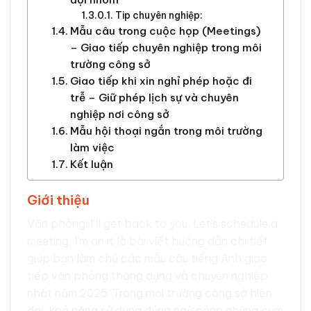
Tip chuyên nghiệp:
Mẫu câu trong cuộc họp (Meetings)
– Giao tiếp chuyên nghiệp trong môi
trường công sở
Giao tiếp khi xin nghỉ phép hoặc đi
trễ – Giữ phép lịch sự và chuyên
nghiệp nơi công sở
Mẫu hội thoại ngắn trong môi trường
làm việc
Kết luận
Giới thiệu
Văn phòng: I’ll get back to you, Let’s schedule a
meeting, I’m on it là bài viết hướng dẫn chi tiết
giúp bạn làm chủ các mẫu câu tiếng Anh giao
tiếp văn phòng thông dụng và chuyên nghiệp
nhất năm 2025. Trong môi trường công sở hiện
đại, khả năng sử dụng đúng ngữ cảnh những cụm