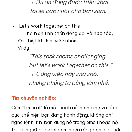
→
Dự án đang được triển khai.
Tôi sẽ cập nhật cho bạn sớm.
“Let’s work together on this.”
→ Thể hiện tinh thần đồng đội và hợp tác,
đặc biệt khi làm việc nhóm.
Ví dụ:
“This task seems challenging,
but let’s work together on this.”
→
Công việc này khá khó,
nhưng chúng ta cùng làm nhé.
Tip chuyên nghiệp:
Cụm “I’m on it” là một cách nói mạnh mẽ và tích
cực thể hiện bạn đang hành động, không chỉ
nghe lệnh. Khi bạn dùng nó trong email hoặc hội
thoại, người nghe sẽ cảm nhận rằng bạn là người