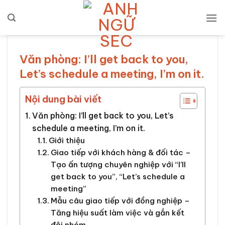
Bỏ
qua
nội
dung
Văn phòng: I’ll get back to you,
Let’s schedule a meeting, I’m on it.
Nội dung bài viết
Văn phòng: I’ll get back to you, Let’s
schedule a meeting, I’m on it.
Giới thiệu
Giao tiếp với khách hàng & đối tác –
Tạo ấn tượng chuyên nghiệp với “I’ll
get back to you”, “Let’s schedule a
meeting”
Mẫu câu giao tiếp với đồng nghiệp –
Tăng hiệu suất làm việc và gắn kết
đội nhóm