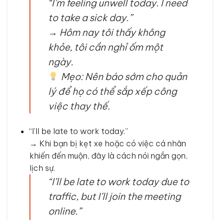
“I’m feeling unwell today. I need
to take a sick day.”
→
Hôm nay tôi thấy không
khỏe, tôi cần nghỉ ốm một
ngày.
Mẹo: Nên báo sớm cho quản
lý để họ có thể sắp xếp công
việc thay thế.
“I’ll be late to work today.”
→ Khi bạn bị kẹt xe hoặc có việc cá nhân
khiến đến muộn, đây là cách nói ngắn gọn,
lịch sự.
“I’ll be late to work today due to
traffic, but I’ll join the meeting
online.”