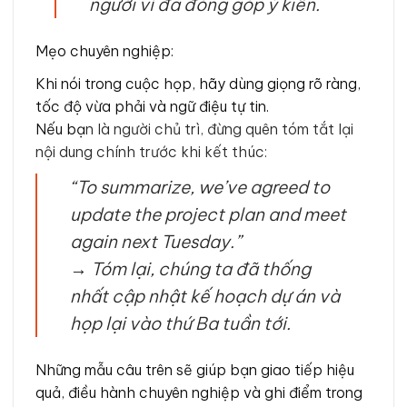
người vì đã đóng góp ý kiến.
Mẹo chuyên nghiệp:
Khi nói trong cuộc họp, hãy dùng giọng rõ ràng,
tốc độ vừa phải và ngữ điệu tự tin.
Nếu bạ
n là người chủ trì, đừng quên tóm tắt lại
nội dung chính trước khi kết thúc:
“To summarize, we’ve agreed to
update the project plan and meet
again next Tuesday.”
→
Tóm lại, chúng ta đã thống
nhất cập nhật kế hoạch dự án và
họp lại vào thứ Ba tuần tới.
Những mẫu câu trên sẽ giúp bạn giao tiếp hiệu
quả, điều hành chuyên nghiệp và ghi điểm trong