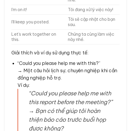
I’m on it!
Tôi đang xử lý việc này!
Tôi sẽ cập nhật cho bạn
I’ll keep you posted.
sau.
Let’s work together on
Chúng ta cùng làm việc
this.
này nhé.
Giải thích và ví dụ sử dụng thực tế:
“Could you please help me with this?”
→ Một câu hỏi lịch sự, chuyên nghiệp khi cần
đồng nghiệp hỗ trợ.
Ví dụ:
“Could you please help me with
this report before the meeting?”
→
Bạn có thể giúp tôi hoàn
thiện báo cáo trước buổi họp
được không?