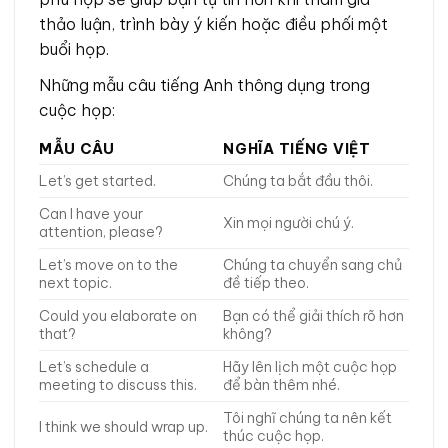
thảo luận, trình bày ý kiến hoặc điều phối một
buổi họp.
Những mẫu câu tiếng Anh thông dụng trong
cuộc họp:
MẪU CÂU
NGHĨA TIẾNG VIỆT
Let’s get started.
Chúng ta bắt đầu thôi.
Can I have your
Xin mọi người chú ý.
attention, please?
Let’s move on to the
Chúng ta chuyển sang chủ
next topic.
đề tiếp theo.
Could you elaborate on
Bạn có thể giải thích rõ hơn
that?
không?
Let’s schedule a
Hãy lên lịch một cuộc họp
meeting to discuss this.
để bàn thêm nhé.
Tôi nghĩ chúng ta nên kết
I think we should wrap up.
thúc cuộc họp.