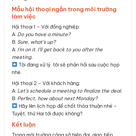
Mẫu hội thoại ngắn trong môi trường
làm việc
Hội thoại 1 – Với đồng nghiệp:
A:
Do you have a minute?
B:
Sure, what’s up?
A:
I’m on it. I’ll get back to you after the
meeting.
Tôi đang xử lý, tôi sẽ phản hồi sau cuộc họp
nhé.
Hội thoại 2 – Với khách hàng:
A:
Let’s schedule a meeting to finalize the deal.
B:
Perfect, how about next Monday?
Hãy lên lịch họp để chốt thỏa thuận nhé –
Tuyệt, thứ Hai tới được không?
Kết luận
Trong môi trường công sở hiện đại, giao tiếp