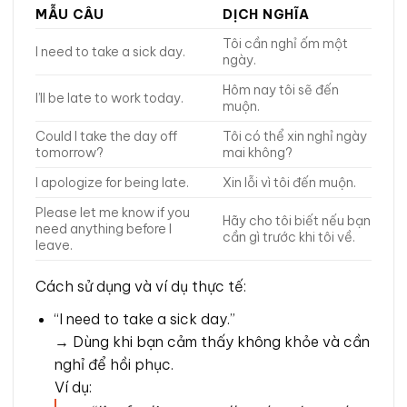
MẪU CÂU
DỊCH NGHĨA
Tôi cần nghỉ ốm một
I need to take a sick day.
ngày.
Hôm nay tôi sẽ đến
I’ll be late to work today.
muộn.
Could I take the day off
Tôi có thể xin nghỉ ngày
tomorrow?
mai không?
I apologize for being late.
Xin lỗi vì tôi đến muộn.
Please let me know if you
Hãy cho tôi biết nếu bạn
need anything before I
cần gì trước khi tôi về.
leave.
Cách sử dụng và ví dụ thực tế:
“I need to take a sick day.”
→ Dùng khi bạn cảm thấy không khỏe và cần
nghỉ để hồi phục.
Ví dụ: