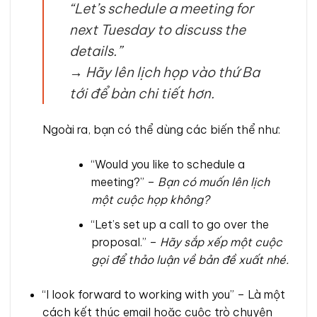
“Let’s schedule a meeting for
next Tuesday to discuss the
details.”
→
Hãy lên lịch họp vào thứ Ba
tới để bàn chi tiết hơn.
Ngoài ra, bạn có thể dùng các biến thể như:
“Would you like to schedule a
meeting?” –
Bạn có muốn lên lịch
một cuộc họp không?
“Let’s set up a call to go over the
proposal.” –
Hãy sắp xếp một cuộc
gọi để thảo luận về bản đề xuất nhé.
“I look forward to working with you” – Là một
cách kết thúc email hoặc cuộc trò chuyện