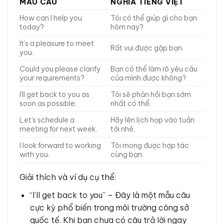
MẪU CÂU
NGHĨA TIẾNG VIỆT
How can I help you
Tôi có thể giúp gì cho bạn
today?
hôm nay?
It’s a pleasure to meet
Rất vui được gặp bạn.
you.
Could you please clarify
Bạn có thể làm rõ yêu cầu
your requirements?
của mình được không?
I’ll get back to you as
Tôi sẽ phản hồi bạn sớm
soon as possible.
nhất có thể.
Let’s schedule a
Hãy lên lịch họp vào tuần
meeting for next week.
tới nhé.
I look forward to working
Tôi mong được hợp tác
with you.
cùng bạn.
Giải thích và ví dụ cụ thể:
“I’ll get back to you” – Đây là một mẫu câu
cực kỳ phổ biến trong môi trường công sở
quốc tế. Khi bạn chưa có câu trả lời ngay