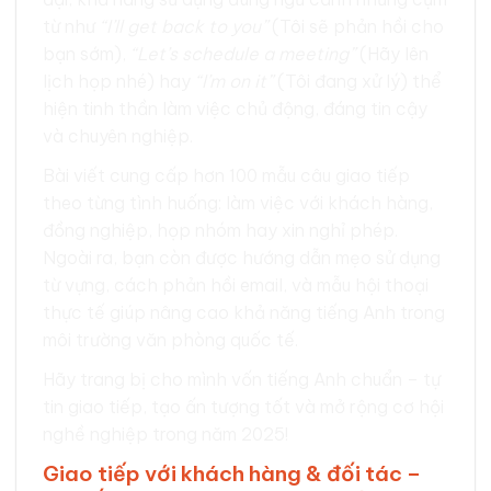
từ như
“I’ll get back to you”
(Tôi sẽ phản hồi cho
bạn sớm),
“Let’s schedule a meeting”
(Hãy lên
lịch họp nhé) hay
“I’m on it”
(Tôi đang xử lý) thể
hiện tinh thần làm việc chủ động, đáng tin cậy
và chuyên nghiệp.
Bài viết cung cấp hơn 100 mẫu câu giao tiếp
theo từng tình huống: làm việc với khách hàng,
đồng nghiệp, họp nhóm hay xin nghỉ phép.
Ngoài ra, bạn còn được hướng dẫn mẹo sử dụng
từ vựng, cách phản hồi email, và mẫu hội thoại
thực tế giúp nâng cao khả năng tiếng Anh trong
môi trường văn phòng quốc tế.
Hãy trang bị cho mình vốn tiếng Anh chuẩn – tự
tin giao tiếp, tạo ấn tượng tốt và mở rộng cơ hội
nghề nghiệp trong năm 2025!
Giao tiếp với khách hàng & đối tác –