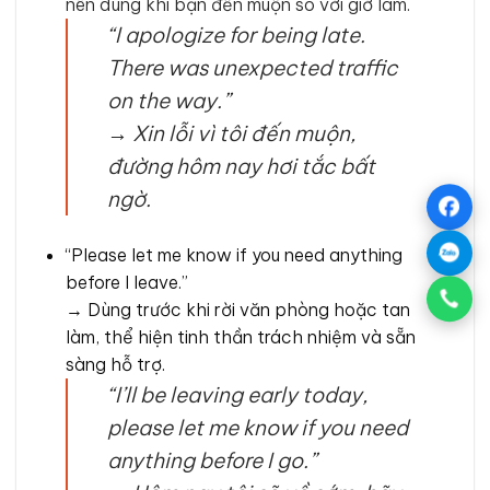
nên dùng khi bạn đến muộn so với giờ làm.
“I apologize for being late.
There was unexpected traffic
on the way.”
→
Xin lỗi vì tôi đến muộn,
đường hôm nay hơi tắc bất
ngờ.
“Please let me know if you need anything
before I leave.”
→ Dùng trước khi rời văn phòng hoặc tan
làm, thể hiện tinh thần trách nhiệm và sẵn
sàng hỗ trợ.
“I’ll be leaving early today,
please let me know if you need
anything before I go.”