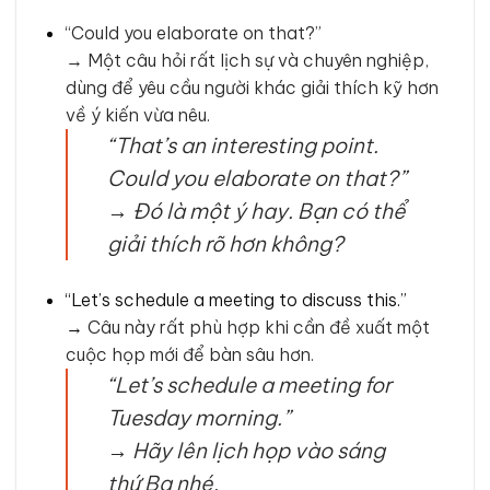
“Could you elaborate on that?”
→ Một câu hỏi rất lịch sự và chuyên nghiệp,
dùng để yêu cầu người khác giải thích kỹ hơn
về ý kiến vừa nêu.
“That’s an interesting point.
Could you elaborate on that?”
→
Đó là một ý hay. Bạn có thể
giải thích rõ hơn không?
“Let’s schedule a meeting to discuss this.”
→
Câu này rất phù hợp khi cần đề xuất một
cuộc họp mới để bàn sâu hơn.
“Let’s schedule a meeting for
Tuesday morning.”
→
Hãy lên lịch họp vào sáng
thứ Ba nhé.