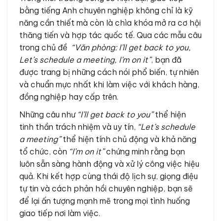
bằng tiếng Anh chuyên nghiệp không chỉ là kỹ
năng cần thiết mà còn là chìa khóa mở ra cơ hội
thăng tiến và hợp tác quốc tế. Qua các mẫu câu
trong chủ đề
“Văn phòng: I’ll get back to you,
Let’s schedule a meeting, I’m on it”
, bạn đã
được trang bị những cách nói phổ biến, tự nhiên
và chuẩn mực nhất khi làm việc với khách hàng,
đồng nghiệp hay cấp trên.
Những câu như
“I’ll get back to you”
thể hiện
tinh thần trách nhiệm và uy tín,
“Let’s schedule
a meeting”
thể hiện tính chủ động và khả năng
tổ chức, còn
“I’m on it”
chứng minh rằng bạn
luôn sẵn sàng hành động và xử lý công việc hiệu
quả. Khi kết hợp cùng thái độ lịch sự, giọng điệu
tự tin và cách phản hồi chuyên nghiệp, bạn sẽ
để lại ấn tượng mạnh mẽ trong mọi tình huống
giao tiếp nơi làm việc.