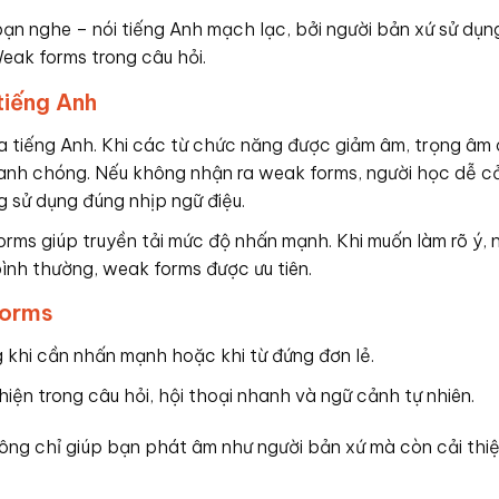
bạn nghe – nói tiếng Anh mạch lạc, bởi người bản xứ sử dụ
Weak forms trong câu hỏi.
tiếng Anh
a tiếng Anh. Khi các từ chức năng được giảm âm, trọng âm
nhanh chóng. Nếu không nhận ra weak forms, người học dễ 
g sử dụng đúng nhịp ngữ điệu.
orms giúp truyền tải mức độ nhấn mạnh. Khi muốn làm rõ ý, 
bình thường, weak forms được ưu tiên.
forms
g khi cần nhấn mạnh hoặc khi từ đứng đơn lẻ.
iện trong câu hỏi, hội thoại nhanh và ngữ cảnh tự nhiên.
ông chỉ giúp bạn phát âm như người bản xứ mà còn cải thi