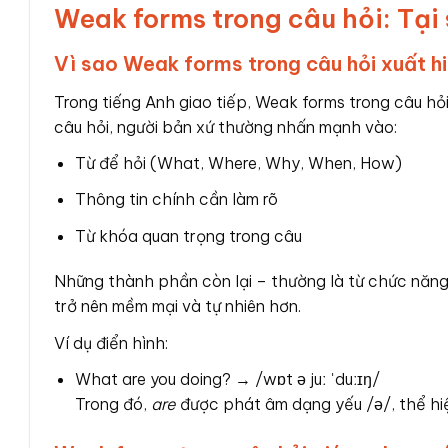
Weak forms trong câu hỏi: Tại 
Vì sao Weak forms trong câu hỏi xuất hi
Trong tiếng Anh giao tiếp, Weak forms trong câu hỏi
câu hỏi, người bản xứ thường nhấn mạnh vào:
Từ để hỏi (What, Where, Why, When, How)
Thông tin chính cần làm rõ
Từ khóa quan trọng trong câu
Những thành phần còn lại – thường là từ chức năng
trở nên mềm mại và tự nhiên hơn.
Ví dụ điển hình:
What are you doing? → /wɒt ə juː ˈduːɪŋ/
Trong đó,
are
được phát âm dạng yếu /ə/, thể hiệ