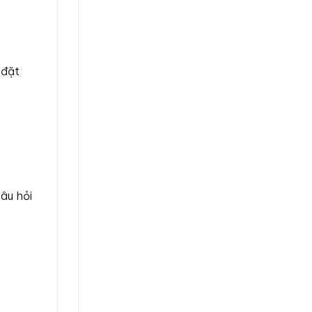
 đặt
âu hỏi