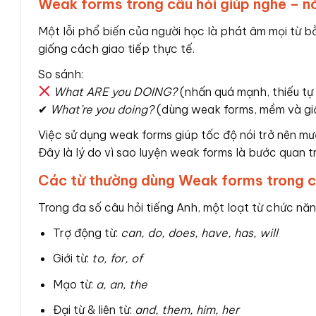
Weak forms trong câu hỏi giúp nghe – nó
Một lỗi phổ biến của người học là phát âm mọi từ bằ
giống cách giao tiếp thực tế.
So sánh:
What ARE you DOING?
(nhấn quá mạnh, thiếu tự 
✔
What’re you doing?
(dùng weak forms, mềm và gi
Việc sử dụng weak forms giúp tốc độ nói trở nên mư
Đây là lý do vì sao luyện weak forms là bước quan t
Các từ thường dùng Weak forms trong c
Trong đa số câu hỏi tiếng Anh, một loạt từ chức n
Trợ động từ:
can, do, does, have, has, will
Giới từ:
to, for, of
Mạo từ:
a, an, the
Đại từ & liên từ:
and, them, him, her