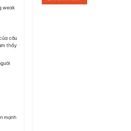
ng weak
 của câu
cảm thấy
người
ện mạnh