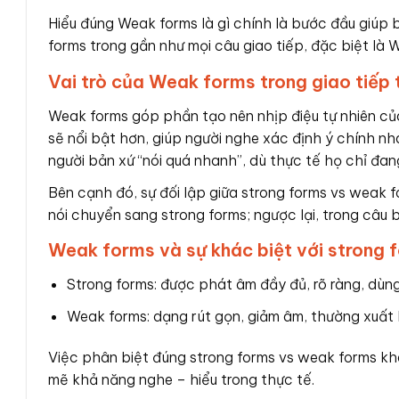
Hiểu đúng Weak forms là gì chính là bước đầu giúp 
forms trong gần như mọi câu giao tiếp, đặc biệt là 
Vai trò của Weak forms trong giao tiếp 
Weak forms góp phần tạo nên nhịp điệu tự nhiên củ
sẽ nổi bật hơn, giúp người nghe xác định ý chính 
người bản xứ “nói quá nhanh”, dù thực tế họ chỉ đan
Bên cạnh đó, sự đối lập giữa strong forms vs weak f
nói chuyển sang strong forms; ngược lại, trong câu 
Weak forms và sự khác biệt với strong 
Strong forms: được phát âm đầy đủ, rõ ràng, dùn
Weak forms: dạng rút gọn, giảm âm, thường xuất h
Việc phân biệt đúng strong forms vs weak forms kh
mẽ khả năng nghe – hiểu trong thực tế.