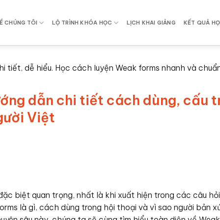
Ề CHÚNG TÔI
LỘ TRÌNH KHÓA HỌC
LỊCH KHAI GIẢNG
KẾT QUẢ HỌ
hi tiết, dễ hiểu. Học cách luyện Weak forms nhanh và chuẩ
ớng dẫn chi tiết cách dùng, cấu t
ười Việt
ặc biệt quan trọng, nhất là khi xuất hiện trong các câu hỏi
orms là gì, cách dùng trong hội thoại và vì sao người bản x
uyên sâu này, chúng ta sẽ cùng tìm hiểu toàn diện về Weak