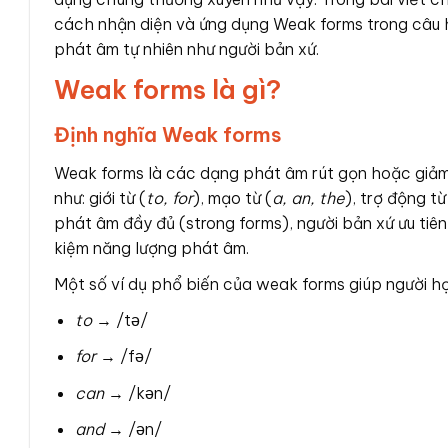
cách nhận diện và ứng dụng Weak forms trong câu hỏ
phát âm tự nhiên như người bản xứ.
Weak forms là gì?
Định nghĩa Weak forms
Weak forms là các dạng phát âm rút gọn hoặc giảm
như: giới từ (
to, for
), mạo từ (
a, an, the
), trợ động từ
phát âm đầy đủ (strong forms), người bản xứ ưu tiên
kiệm năng lượng phát âm.
Một số ví dụ phổ biến của weak forms giúp người họ
to
→ /tə/
for
→ /fə/
can
→ /kən/
and
→ /ən/