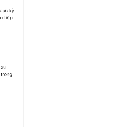
 cực kỳ
o tiếp
 xu
 trong