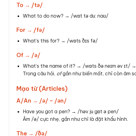
To → /tə/
What to do now? → /wɒt tə duː naʊ/
For → /fə/
What’s this for? → /wɒts ðɪs fə/
Of → /ə/
What’s the name of it? → /wɒts ðə neɪm əv ɪt/ →
Trong câu hỏi,
of
gần như biến mất, chỉ còn âm s
Mạo từ (Articles)
A/An → /ə/ – /ən/
Have you got a pen? → /həv ju gɒt ə pen/
Âm /ə/ cực nhẹ, gần như chỉ là đặt khẩu hình.
The → /ðə/