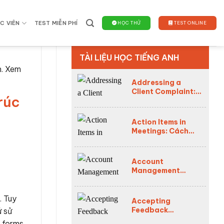
C VIÊN
TEST MIỄN PHÍ
HỌC THỬ
TEST ONLINE
TÀI LIỆU HỌC TIẾNG ANH
n. Xem
Addressing a
Client Complaint:
rúc
Xử lý khiếu nại
khách hàng bằng
tiếng Anh chuyên
Action Items in
nghiệp (2026)
Meetings: Cách
chốt công việc rõ
ràng bằng tiếng
Anh (2026)
Account
Management
English: Tiếng Anh
Quản Lý Khách
Hàng Chuyên
. Tuy
Accepting
Nghiệp (2026)
Feedback
ứ sử
Professionally:
 forms,