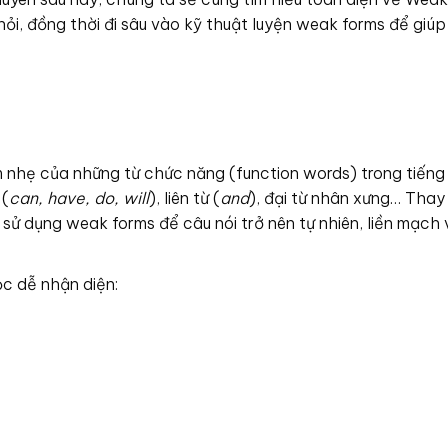
i, đồng thời đi sâu vào kỹ thuật luyện weak forms để giú
 nhẹ của những từ chức năng (function words) trong tiếng
 (
can, have, do, will
), liên từ (
and
), đại từ nhân xưng… Thay
 sử dụng weak forms để câu nói trở nên tự nhiên, liền mạch 
c dễ nhận diện: