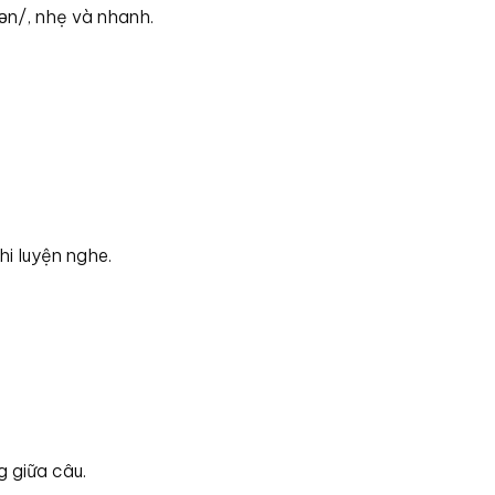
ən/, nhẹ và nhanh.
i luyện nghe.
.
g giữa câu.