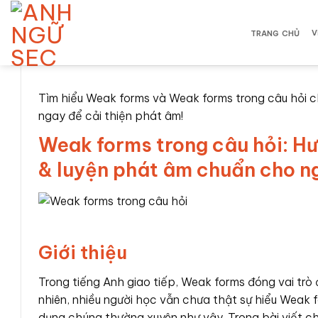
Bỏ
qua
V
TRANG CHỦ
nội
dung
Tìm hiểu Weak forms và Weak forms trong câu hỏi c
ngay để cải thiện phát âm!
Weak forms trong câu hỏi: Hư
& luyện phát âm chuẩn cho ng
Giới thiệu
Trong tiếng Anh giao tiếp, Weak forms đóng vai trò đ
nhiên, nhiều người học vẫn chưa thật sự hiểu Weak f
dụng chúng thường xuyên như vậy. Trong bài viết ch