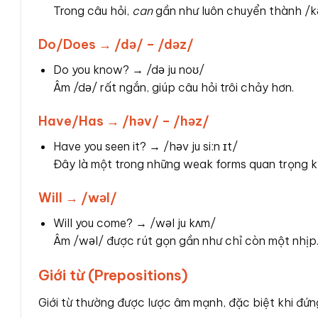
Trong câu hỏi,
can
gần như luôn chuyển thành /k
Do/Does → /də/ – /dəz/
Do you know? → /də ju noʊ/
Âm /də/ rất ngắn, giúp câu hỏi trôi chảy hơn.
Have/Has → /həv/ – /həz/
Have you seen it? → /həv ju siːn ɪt/
Đây là một trong những weak forms quan trọng kh
Will → /wəl/
Will you come? → /wəl ju kʌm/
Âm /wəl/ được rút gọn gần như chỉ còn một nhịp
Giới từ (Prepositions)
Giới từ thường được lược âm mạnh, đặc biệt khi đứn