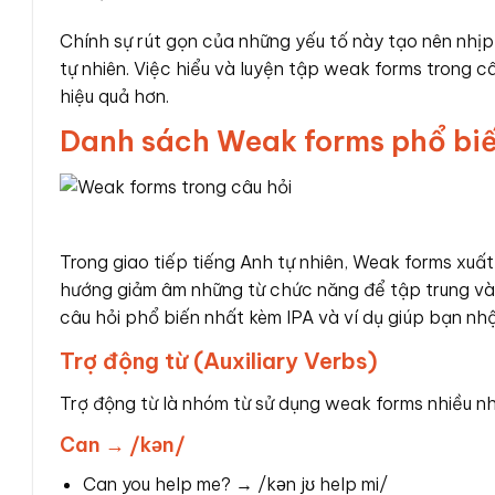
Chính sự rút gọn của những yếu tố này tạo nên nhịp
tự nhiên. Việc hiểu và luyện tập weak forms trong c
hiệu quả hơn.
Danh sách Weak forms phổ biế
Trong giao tiếp tiếng Anh tự nhiên, Weak forms xuất 
hướng giảm âm những từ chức năng để tập trung và
câu hỏi phổ biến nhất kèm IPA và ví dụ giúp bạn nhậ
Trợ động từ (Auxiliary Verbs)
Trợ động từ là nhóm từ sử dụng weak forms nhiều nhấ
Can → /kən/
Can you help me? → /kən jʊ help mi/