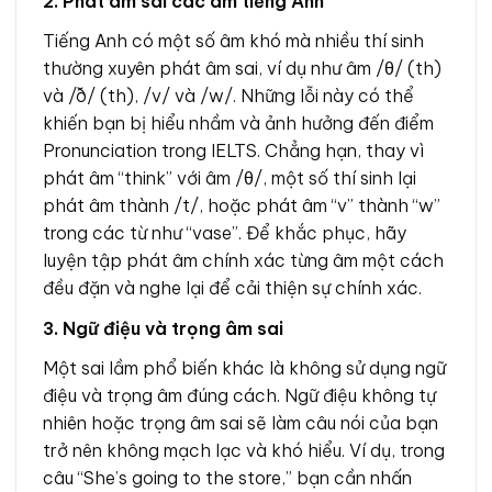
2. Phát âm sai các âm tiếng Anh
Tiếng Anh có một số âm khó mà nhiều thí sinh
thường xuyên phát âm sai, ví dụ như âm /θ/ (th)
và /ð/ (th), /v/ và /w/. Những lỗi này có thể
khiến bạn bị hiểu nhầm và ảnh hưởng đến điểm
Pronunciation trong IELTS. Chẳng hạn, thay vì
phát âm “think” với âm /θ/, một số thí sinh lại
phát âm thành /t/, hoặc phát âm “v” thành “w”
trong các từ như “vase”. Để khắc phục, hãy
luyện tập phát âm chính xác từng âm một cách
đều đặn và nghe lại để cải thiện sự chính xác.
3. Ngữ điệu và trọng âm sai
Một sai lầm phổ biến khác là không sử dụng ngữ
điệu và trọng âm đúng cách. Ngữ điệu không tự
nhiên hoặc trọng âm sai sẽ làm câu nói của bạn
trở nên không mạch lạc và khó hiểu. Ví dụ, trong
câu “She’s going to the store,” bạn cần nhấn