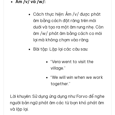
Âm /v/ và /w/:
Cách thực hiện: Âm /v/ được phát
âm bằng cách đặt răng trên môi
dưới và tạo ra một âm rung nhẹ. Còn
âm /w/ phát âm bằng cách co môi
lại mà không chạm vào răng.
Bài tập: Lặp lại các câu sau:
“Vera went to visit the
village.”
“We will win when we work
together.”
Lời khuyên: Sử dụng ứng dụng như Forvo để nghe
người bản ngữ phát âm các từ bạn khó phát âm
và lặp lại.