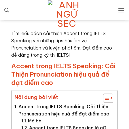
Bỏ
qua
nội
dung
Tìm hiểu cách cải thiện Accent trong IELTS
Speaking với những tips hữu ích về
Pronunciation và luyện phát âm. Đạt điểm cao
dễ dàng trong kỳ thi IELTS!
Accent trong IELTS Speaking: Cải
Thiện Pronunciation hiệu quả để
đạt điểm cao
Nội dung bài viết
Accent trong IELTS Speaking: Cải Thiện
Pronunciation hiệu quả để đạt điểm cao
Mở bài
Accent trong IELTS Speaking là gì?