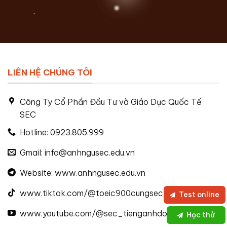
LIÊN HỆ CHÚNG TÔI
Công Ty Cổ Phần Đầu Tư và Giáo Dục Quốc Tế
SEC
Hotline: 0923.805.999
Gmail: info@anhngusec.edu.vn
Website: www.anhngusec.edu.vn
www.tiktok.com/@toeic900cungsec
Test online
www.youtube.com/@sec_tienganhdongiann
Học thử