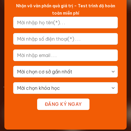
Nhận vô vàn phần quà giá trị – Test trình độ hoàn
toàn miễn phí
ĐĂNG KÝ NGAY