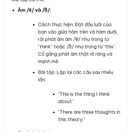
Âm /θ/ và /ð/:
Cách thực hiện: Đặt đầu lưỡi của
bạn vào giữa hàm trên và hàm dưới,
rồi phát âm âm /θ/ như trong từ
“think” hoặc /ð/ như trong từ “this”.
Cố gắng phát âm thật rõ ràng và
mạnh mẽ.
Bài tập: Lặp lại các câu sau nhiều
lần:
“This is the thing I think
about.”
“There are three thoughts in
this theory.”