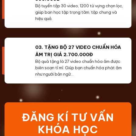
Bộ tuyển tập 30 video, 1200 từ vựng chọn lọc,
giúp ban học tập trọng tâm, tập chung và
hiệu quả.
03. TẶNG BỘ 27 VIDEO CHUẨN HÓA
ÂM TRỊ GIÁ 2.700.000Đ
Bộ quà tặng là 27 video chuẩn hóa âm được
biên soạn tỉ mỉ. Giúp bạn chuẩn hóa phát âm
như người bản ngữ…
ĐĂNG KÍ TƯ VẤN
KHÓA HỌC