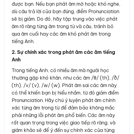
được bạn. Nếu bạn phát âm mờ hoặc khó nghe,
dù câu trả lời của bạn đúng, điểm Pronunciation
sẽ bị giảm. Do đó, hãy tập trung vào việc phát
âm rõ ràng từng âm trong từ và câu, tránh bỏ
qua âm cuối hay các âm khó phát âm trong
tiếng Anh.
2. Sự chính xác trong phát âm các âm tiếng
Anh
Trong tiếng Anh, có nhiều âm mà người học
thường gặp khó khăn, như các âm /θ/ (th), /ð/
(th), /v/ (v), /w/ (w). Phát âm sai các âm này
có thể khiến bạn bị hiểu nhầm, từ đó giảm điểm
Pronunciation. Hãy chú ý luyện phát âm chính
xác từng âm trong từ để đảm bảo không mắc
phải những lỗi phát âm phổ biến. Các âm này
rất quan trọng trong việc giao tiếp rõ ràng, và
giám khảo sẽ để ý đến sự chính xác của từng