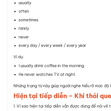
usually
often
sometimes
rarely
never
every day / every week / every year
Ví dụ:
I usually drink coffee in the morning.
He never watches TV at night.
Những trạng từ này giúp người nghe hiểu rõ mức độ 
Hiện tại tiếp diễn – Khi thói qu
1. Vì sao hiện tại tiếp diễn vẫn được dùng để nói về 