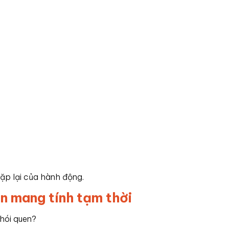
lặp lại của hành động.
en mang tính tạm thời
thói quen?