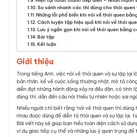
Hiện tại hoàn thành tiếp diễn – Nhấn mạnh sự
So sánh nhanh các thì dùng cho thói quen v
Những lỗi phổ biến khi nói về thói quen bằn
Cách luyện tập hiệu quả khi nói về thói qu
Lưu ý ngắn gọn khi nói về thói quen bằng c
Bài tập
Kết luận
Giới thiệu
Trong tiếng Anh, việc nói về thói quen và sự lặp lại 
bản thân, kể về cuộc sống thường nhật, mô tả công
diễn đạt những hành động xảy ra đều đặn, có tính lặ
đúng thì, dẫn đến câu nói thiếu tự nhiên hoặc sai ng
Nhiều người chỉ biết rằng “nói về thói quen thì dùng 
nhau được dùng để diễn tả thói quen và sự lặp lại, t
Bài viết này sẽ giúp bạn hiểu toàn diện cách sử dụng
ví dụ giao tiếp cụ thể và những lưu ý quan trọng để t