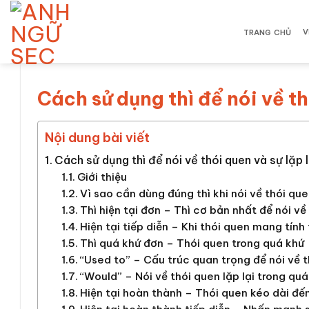
Bỏ
qua
V
TRANG CHỦ
nội
dung
Cách sử dụng thì để nói về th
Nội dung bài viết
Cách sử dụng thì để nói về thói quen và sự lặp 
Giới thiệu
Vì sao cần dùng đúng thì khi nói về thói que
Thì hiện tại đơn – Thì cơ bản nhất để nói về
Hiện tại tiếp diễn – Khi thói quen mang tính
Thì quá khứ đơn – Thói quen trong quá khứ
“Used to” – Cấu trúc quan trọng để nói về t
“Would” – Nói về thói quen lặp lại trong qu
Hiện tại hoàn thành – Thói quen kéo dài đến