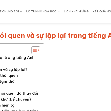
Ề CHÚNG TÔI
LỘ TRÌNH KHÓA HỌC
LỊCH KHAI GIẢNG
KẾT QUẢ HỌ
ói quen và sự lặp lại trong tiếng
lại trong tiếng Anh
n và sự lặp lại?
 thói quen
 tạm thời
hói quen đã thay đổi
á khứ (kể chuyện)
 hiện tại