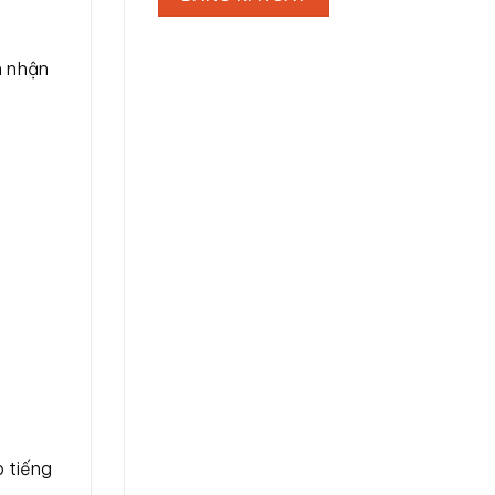
n nhận
p tiếng