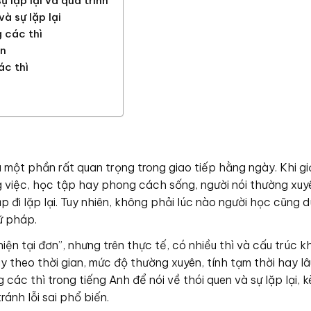
 lặp lại và quá trình
à sự lặp lại
g các thì
en
ác thì
là một phần rất quan trọng trong giao tiếp hằng ngày. Khi giớ
 việc, học tập hay phong cách sống, người nói thường xuy
p đi lặp lại. Tuy nhiên, không phải lúc nào người học cũng 
ữ pháp.
hiện tại đơn”, nhưng trên thực tế, có nhiều thì và cấu trúc 
ùy theo thời gian, mức độ thường xuyên, tính tạm thời hay lâu
 các thì trong tiếng Anh để nói về thói quen và sự lặp lại, 
ránh lỗi sai phổ biến.