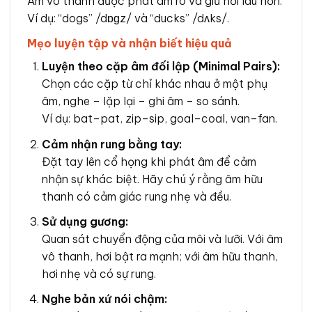
Âm vô thanh được phát âm rõ và giữ hơi lâu hơn.
Ví dụ: “dogs” /dɒɡz/ và “ducks” /dʌks/.
Mẹo luyện tập và nhận biết hiệu quả
Luyện theo cặp âm đối lập (Minimal Pairs):
Chọn các cặp từ chỉ khác nhau ở một phụ
âm, nghe – lặp lại – ghi âm – so sánh.
Ví dụ: bat–pat, zip–sip, goal–coal, van–fan.
Cảm nhận rung bằng tay:
Đặt tay lên cổ họng khi phát âm để cảm
nhận sự khác biệt. Hãy chú ý rằng âm hữu
thanh có cảm giác rung nhẹ và đều.
Sử dụng gương:
Quan sát chuyển động của môi và lưỡi. Với âm
vô thanh, hơi bật ra mạnh; với âm hữu thanh,
hơi nhẹ và có sự rung.
Nghe bản xứ nói chậm: