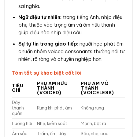
sai nghĩa.
Ngữ điệu tự nhiên:
trong tiếng Anh, nhịp điệu
phụ thuộc vào trọng âm và âm hữu thanh
giúp điều hòa nhịp điệu câu.
Sự tự tin trong giao tiếp:
người học phát âm
chuẩn nhóm voiced consonants thường nói tự
nhiên, rõ ràng và chuyên nghiệp hơn.
Tóm tắt sự khác biệt cốt lõi
PHỤ ÂM HỮU
PHỤ ÂM VÔ
TIÊU
THANH
THANH
CHÍ
(VOICED)
(VOICELESS)
Dây
thanh
Rung khi phát âm
Không rung
quản
Luồng hơi
Nhẹ, kiểm soát
Mạnh, bật ra
Âm sắc
Trầm, ấm, dày
Sắc, nhẹ, cao