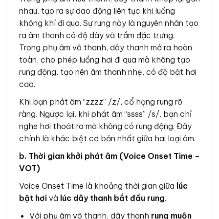
nhau, tạo ra sự dao động liên tục khi luồng
không khí đi qua. Sự rung này là nguyên nhân tạo
ra âm thanh có độ dày và trầm đặc trưng.
Trong phụ âm vô thanh, dây thanh mở ra hoàn
toàn, cho phép luồng hơi đi qua mà không tạo
rung động, tạo nên âm thanh nhẹ, có độ bật hơi
cao.
Khi bạn phát âm “zzzz” /z/, cổ họng rung rõ
ràng. Ngược lại, khi phát âm “ssss” /s/, bạn chỉ
nghe hơi thoát ra mà không có rung động. Đây
chính là khác biệt cơ bản nhất giữa hai loại âm.
b. Thời gian khởi phát âm (Voice Onset Time –
VOT)
Voice Onset Time là khoảng thời gian giữa
lúc
bật hơi
và
lúc dây thanh bắt đầu rung
.
Với phụ âm vô thanh, dây thanh
rung muộn