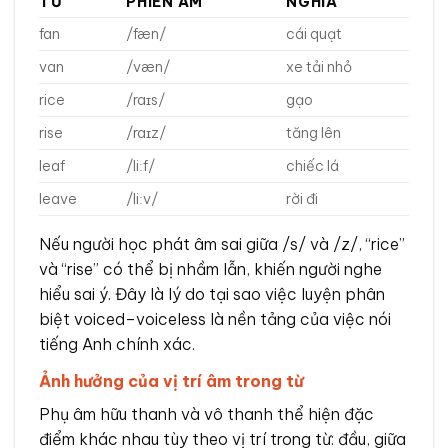
TỪ
PHIÊN ÂM
NGHĨA
fan
/fæn/
cái quạt
van
/væn/
xe tải nhỏ
rice
/raɪs/
gạo
rise
/raɪz/
tăng lên
leaf
/liːf/
chiếc lá
leave
/liːv/
rời đi
Nếu người học phát âm sai giữa /s/ và /z/, “rice”
và “rise” có thể bị nhầm lẫn, khiến người nghe
hiểu sai ý. Đây là lý do tại sao việc luyện phân
biệt voiced–voiceless là nền tảng của việc nói
tiếng Anh chính xác.
Ảnh hưởng của vị trí âm trong từ
Phụ âm hữu thanh và vô thanh thể hiện đặc
điểm khác nhau tùy theo vị trí trong từ: đầu, giữa