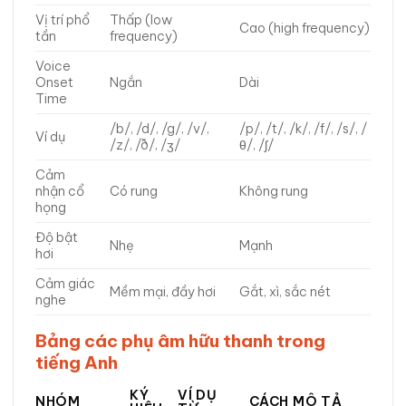
Vị trí phổ
Thấp (low
Cao (high frequency)
tần
frequency)
Voice
Onset
Ngắn
Dài
Time
/b/, /d/, /g/, /v/,
/p/, /t/, /k/, /f/, /s/, /
Ví dụ
/z/, /ð/, /ʒ/
θ/, /ʃ/
Cảm
nhận cổ
Có rung
Không rung
họng
Độ bật
Nhẹ
Mạnh
hơi
Cảm giác
Mềm mại, đầy hơi
Gắt, xì, sắc nét
nghe
Bảng các phụ âm hữu thanh trong
tiếng Anh
KÝ
VÍ DỤ
NHÓM
CÁCH MÔ TẢ