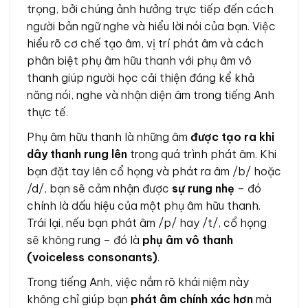
trọng, bởi chúng ảnh hưởng trực tiếp đến cách
người bản ngữ nghe và hiểu lời nói của bạn. Việc
hiểu rõ cơ chế tạo âm, vị trí phát âm và cách
phân biệt phụ âm hữu thanh với phụ âm vô
thanh giúp người học cải thiện đáng kể khả
năng nói, nghe và nhận diện âm trong tiếng Anh
thực tế.
Phụ âm hữu thanh là những âm
được tạo ra khi
dây thanh rung lên
trong quá trình phát âm. Khi
bạn đặt tay lên cổ họng và phát ra âm /b/ hoặc
/d/, bạn sẽ cảm nhận được
sự rung nhẹ
– đó
chính là dấu hiệu của một phụ âm hữu thanh.
Trái lại, nếu bạn phát âm /p/ hay /t/, cổ họng
sẽ không rung – đó là
phụ âm vô thanh
(voiceless consonants)
.
Trong tiếng Anh, việc nắm rõ khái niệm này
không chỉ giúp bạn
phát âm chính xác hơn
mà