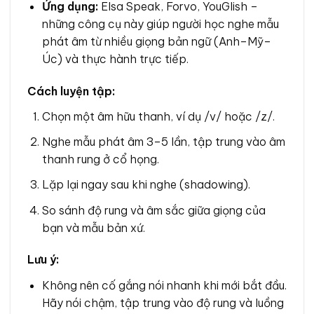
Ứng dụng:
Elsa Speak, Forvo, YouGlish –
những công cụ này giúp người học nghe mẫu
phát âm từ nhiều giọng bản ngữ (Anh–Mỹ–
Úc) và thực hành trực tiếp.
Cách luyện tập:
Chọn một âm hữu thanh, ví dụ /v/ hoặc /z/.
Nghe mẫu phát âm 3–5 lần, tập trung vào âm
thanh rung ở cổ họng.
Lặp lại ngay sau khi nghe (shadowing).
So sánh độ rung và âm sắc giữa giọng của
bạn và mẫu bản xứ.
Lưu ý:
Không nên cố gắng nói nhanh khi mới bắt đầu.
Hãy nói chậm, tập trung vào độ rung và luồng