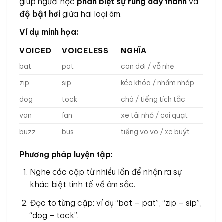
giúp người học
phân biệt sự rung dây thanh
và
độ bật hơi
giữa hai loại âm.
Ví dụ minh họa:
VOICED
VOICELESS
NGHĨA
bat
pat
con dơi / vỗ nhẹ
zip
sip
kéo khóa / nhấm nháp
dog
tock
chó / tiếng tích tắc
van
fan
xe tải nhỏ / cái quạt
buzz
bus
tiếng vo vo / xe buýt
Phương pháp luyện tập:
Nghe các cặp từ nhiều lần để nhận ra sự
khác biệt tinh tế về âm sắc.
Đọc to từng cặp: ví dụ “bat – pat”, “zip – sip”,
“dog – tock”.