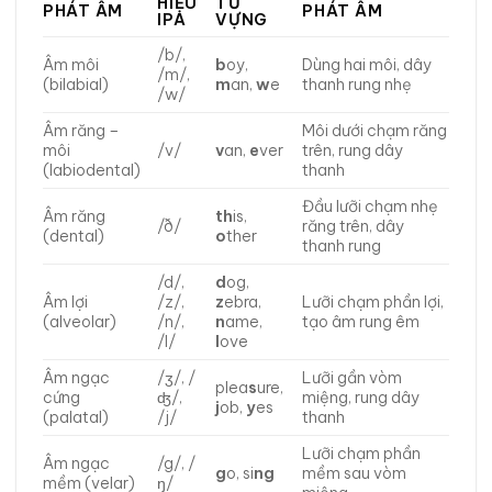
HIỆU
TỪ
PHÁT ÂM
PHÁT ÂM
IPA
VỰNG
/b/,
Âm môi
b
oy,
Dùng hai môi, dây
/m/,
(bilabial)
m
an,
w
e
thanh rung nhẹ
/w/
Âm răng –
Môi dưới chạm răng
môi
/v/
v
an,
e
ver
trên, rung dây
(labiodental)
thanh
Đầu lưỡi chạm nhẹ
Âm răng
th
is,
/ð/
răng trên, dây
(dental)
o
ther
thanh rung
/d/,
d
og,
Âm lợi
/z/,
z
ebra,
Lưỡi chạm phần lợi,
(alveolar)
/n/,
n
ame,
tạo âm rung êm
/l/
l
ove
Âm ngạc
/ʒ/, /
Lưỡi gần vòm
plea
s
ure,
cứng
ʤ/,
miệng, rung dây
j
ob,
y
es
(palatal)
/j/
thanh
Lưỡi chạm phần
Âm ngạc
/g/, /
g
o, si
ng
mềm sau vòm
mềm (velar)
ŋ/