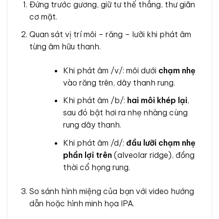
Đứng trước gương, giữ tư thế thẳng, thư giãn
cơ mặt.
Quan sát vị trí môi – răng – lưỡi khi phát âm
từng âm hữu thanh.
Khi phát âm /v/: môi dưới
chạm nhẹ
vào răng trên, dây thanh rung.
Khi phát âm /b/:
hai môi khép lại
,
sau đó bật hơi ra nhẹ nhàng cùng
rung dây thanh.
Khi phát âm /d/:
đầu lưỡi chạm nhẹ
phần lợi trên
(alveolar ridge), đồng
thời cổ họng rung.
So sánh hình miệng của bạn với video hướng
dẫn hoặc hình minh họa IPA.