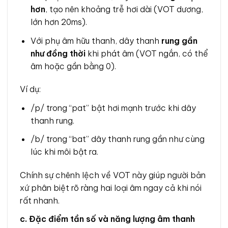
hơn
, tạo nên khoảng trễ hơi dài (VOT dương,
lớn hơn 20ms).
Với phụ âm hữu thanh, dây thanh
rung gần
như đồng thời
khi phát âm (VOT ngắn, có thể
âm hoặc gần bằng 0).
Ví dụ:
/p/ trong “pat” bật hơi mạnh trước khi dây
thanh rung.
/b/ trong “bat” dây thanh rung gần như cùng
lúc khi môi bật ra.
Chính sự chênh lệch về VOT này giúp người bản
xứ phân biệt rõ ràng hai loại âm ngay cả khi nói
rất nhanh.
c. Đặc điểm tần số và năng lượng âm thanh