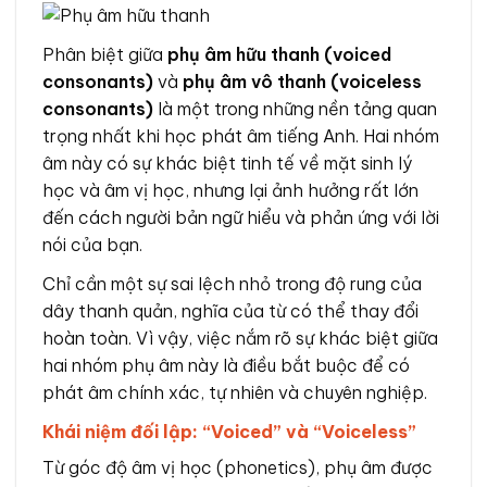
Phân biệt giữa
phụ âm hữu thanh (voiced
consonants)
và
phụ âm vô thanh (voiceless
consonants)
là một trong những nền tảng quan
trọng nhất khi học phát âm tiếng Anh. Hai nhóm
âm này có sự khác biệt tinh tế về mặt sinh lý
học và âm vị học, nhưng lại ảnh hưởng rất lớn
đến cách người bản ngữ hiểu và phản ứng với lời
nói của bạn.
Chỉ cần một sự sai lệch nhỏ trong độ rung của
dây thanh quản, nghĩa của từ có thể thay đổi
hoàn toàn. Vì vậy, việc nắm rõ sự khác biệt giữa
hai nhóm phụ âm này là điều bắt buộc để có
phát âm chính xác, tự nhiên và chuyên nghiệp.
Khái niệm đối lập: “Voiced” và “Voiceless”
Từ góc độ âm vị học (phonetics), phụ âm được