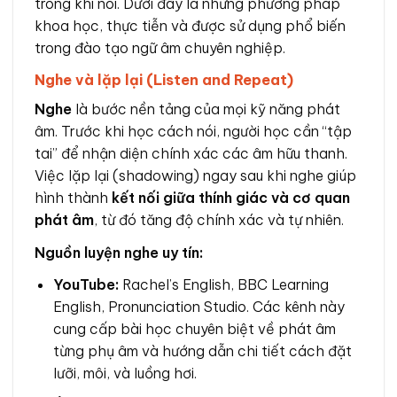
trong khi nói. Dưới đây là những phương pháp
khoa học, thực tiễn và được sử dụng phổ biến
trong đào tạo ngữ âm chuyên nghiệp.
Nghe và lặp lại (Listen and Repeat)
Nghe
là bước nền tảng của mọi kỹ năng phát
âm. Trước khi học cách nói, người học cần “tập
tai” để nhận diện chính xác các âm hữu thanh.
Việc lặp lại (shadowing) ngay sau khi nghe giúp
hình thành
kết nối giữa thính giác và cơ quan
phát âm
, từ đó tăng độ chính xác và tự nhiên.
Nguồn luyện nghe uy tín:
YouTube:
Rachel’s English, BBC Learning
English, Pronunciation Studio. Các kênh này
cung cấp bài học chuyên biệt về phát âm
từng phụ âm và hướng dẫn chi tiết cách đặt
lưỡi, môi, và luồng hơi.