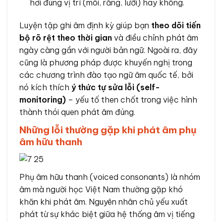
hơi đúng vị trí (môi, răng, lưỡi) hay không.
Luyện tập ghi âm định kỳ giúp bạn
theo dõi tiến
bộ rõ rệt theo thời gian
và điều chỉnh phát âm
ngày càng gần với người bản ngữ. Ngoài ra, đây
cũng là phương pháp được khuyến nghị trong
các chương trình đào tạo ngữ âm quốc tế, bởi
nó kích thích
ý thức tự sửa lỗi (self-
monitoring)
– yếu tố then chốt trong việc hình
thành thói quen phát âm đúng.
Những lỗi thường gặp khi phát âm phụ
âm hữu thanh
Phụ âm hữu thanh (voiced consonants) là nhóm
âm mà người học Việt Nam thường gặp khó
khăn khi phát âm. Nguyên nhân chủ yếu xuất
phát từ sự khác biệt giữa hệ thống âm vị tiếng