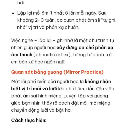
hơi.
Lặp lại mỗi âm ít nhất 5 lần mỗi ngày. Sau
khoảng 2–3 tuần, cơ quan phát âm sẽ “tự ghi
nhớ” vị trí và phản xạ chuẩn.
Việc nghe – lặp lại – ghi nhớ là một chu trình tự
nhiên giúp người học
xây dựng cơ chế phản xạ
âm thanh
(phonetic reflex), tương tự cách trẻ
em bản xứ học ngôn ngữ.
Quan sát bằng gương (Mirror Practice)
Một lỗi phổ biến của người học là
không nhận
biết vị trí môi và lưỡi
khi phát âm, dẫn đến việc
phát âm sai hình miệng. Luyện tập với gương
giúp bạn nhìn thấy rõ cách đặt môi, mở miệng,
chuyển động lưỡi và bật hơi.
Cách thực hiện: