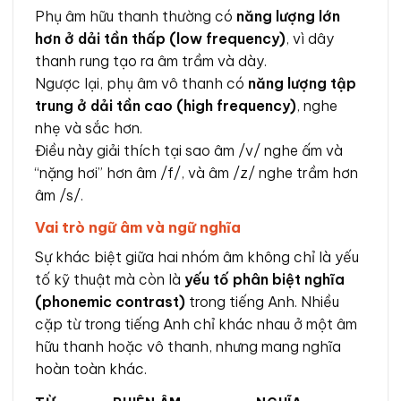
Phụ âm hữu thanh thường có
năng lượng lớn
hơn ở dải tần thấp (low frequency)
, vì dây
thanh rung tạo ra âm trầm và dày.
Ngược lại, phụ âm vô thanh có
năng lượng tập
trung ở dải tần cao (high frequency)
, nghe
nhẹ và sắc hơn.
Điều này giải thích tại sao âm /v/ nghe ấm và
“nặng hơi” hơn âm /f/, và âm /z/ nghe trầm hơn
âm /s/.
Vai trò ngữ âm và ngữ nghĩa
Sự khác biệt giữa hai nhóm âm không chỉ là yếu
tố kỹ thuật mà còn là
yếu tố phân biệt nghĩa
(phonemic contrast)
trong tiếng Anh. Nhiều
cặp từ trong tiếng Anh chỉ khác nhau ở một âm
hữu thanh hoặc vô thanh, nhưng mang nghĩa
hoàn toàn khác.