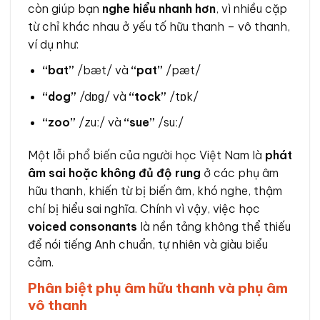
còn giúp bạn
nghe hiểu nhanh hơn
, vì nhiều cặp
từ chỉ khác nhau ở yếu tố hữu thanh – vô thanh,
ví dụ như:
“bat”
/bæt/ và
“pat”
/pæt/
“dog”
/dɒɡ/ và
“tock”
/tɒk/
“zoo”
/zuː/ và
“sue”
/suː/
Một lỗi phổ biến của người học Việt Nam là
phát
âm sai hoặc không đủ độ rung
ở các phụ âm
hữu thanh, khiến từ bị biến âm, khó nghe, thậm
chí bị hiểu sai nghĩa. Chính vì vậy, việc học
voiced consonants
là nền tảng không thể thiếu
để nói tiếng Anh chuẩn, tự nhiên và giàu biểu
cảm.
Phân biệt phụ âm hữu thanh và phụ âm
vô thanh