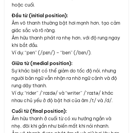
hoặc cuối.
Đầu từ (initial position):
Âm vô thanh thường bật hơi mạnh hơn, tạo cảm
giác sắc và rõ ràng.
Âm hữu thanh phát ra nhẹ hơn, với độ rung ngay
khi bắt đầu.
Ví dụ: “pen” (/pɛn/) – “ben” (/bɛn/).
Giữa từ (medial position):
Sự khác biệt có thể giảm do tốc độ nói, nhưng
người bản ngữ vẫn nhận ra nhờ ngữ cảnh và độ
rung dây thanh.
Ví dụ: “rider” /ˈraɪdə/ và “writer” /ˈraɪtə/ khác
nhau chủ yếu ở độ bật hơi của âm /t/ và /d/.
Cuối từ (final position):
Âm hữu thanh ở cuối từ có xu hướng ngắn và
nhẹ, đôi khi gần như biến mất khi nói nhanh.