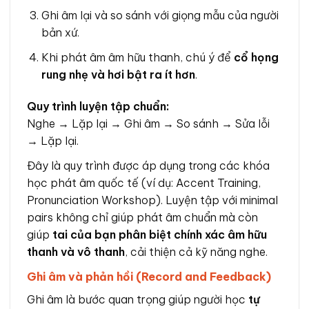
Ghi âm lại và so sánh với giọng mẫu của người
bản xứ.
Khi phát âm âm hữu thanh, chú ý để
cổ họng
rung nhẹ và hơi bật ra ít hơn
.
Quy trình luyện tập chuẩn:
Nghe → Lặp lại → Ghi âm → So sánh → Sửa lỗi
→ Lặp lại.
Đây là quy trình được áp dụng trong các khóa
học phát âm quốc tế (ví dụ: Accent Training,
Pronunciation Workshop). Luyện tập với minimal
pairs không chỉ giúp phát âm chuẩn mà còn
giúp
tai của bạn phân biệt chính xác âm hữu
thanh và vô thanh
, cải thiện cả kỹ năng nghe.
Ghi âm và phản hồi (Record and Feedback)
Ghi âm là bước quan trọng giúp người học
tự