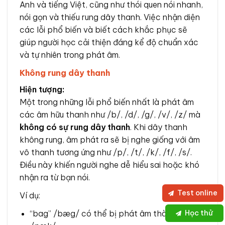
Anh và tiếng Việt, cũng như thói quen nói nhanh,
nói gọn và thiếu rung dây thanh. Việc nhận diện
các lỗi phổ biến và biết cách khắc phục sẽ
giúp người học cải thiện đáng kể độ chuẩn xác
và tự nhiên trong phát âm.
Không rung dây thanh
Hiện tượng:
Một trong những lỗi phổ biến nhất là phát âm
các âm hữu thanh như /b/, /d/, /g/, /v/, /z/ mà
không có sự rung dây thanh
. Khi dây thanh
không rung, âm phát ra sẽ bị nghe giống với âm
vô thanh tương ứng như /p/, /t/, /k/, /f/, /s/.
Điều này khiến người nghe dễ hiểu sai hoặc khó
nhận ra từ bạn nói.
Test online
Ví dụ:
Học thử
“bag” /bæg/ có thể bị phát âm thành “pack”