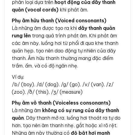
phân loại dựa trên
hoạt động của dây thanh
quản (vocal cords)
khi phát âm.
Phụ âm hữu thanh (Voiced consonants)
Là những âm được tạo ra khi
dây thanh quản
rung lên
trong quá trình phát âm. Khi phát âm
các âm này, luồng hơi từ phổi đi qua khe thanh
quản hẹp, tạo nên dao động tự nhiên của dây
thanh. Âm hữu thanh thường mang đặc điểm
trầm, ấm, và có độ ngân nhẹ.
Ví dụ:
/b/ (boy), /d/ (dog), /g/ (go), /v/ (van), /z/
(zoo), /ð/ (this), /ʒ/ (measure)
Phụ âm vô thanh (Voiceless consonants)
Là những âm
không có sự rung của dây thanh
quản
. Dây thanh mở ra, luồng hơi thoát ra tự do
hơn, tạo nên âm thanh nhẹ, gắt hoặc xì rõ rệt.
Những âm này thường có
độ bật hơi mạnh