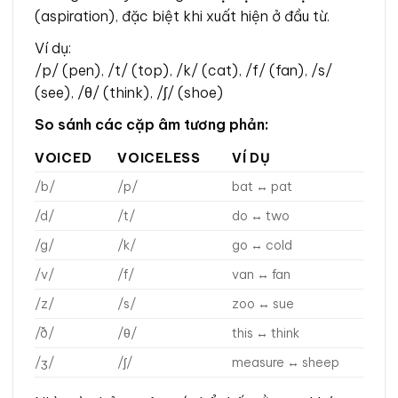
(aspiration), đặc biệt khi xuất hiện ở đầu từ.
Ví dụ:
/p/ (pen), /t/ (top), /k/ (cat), /f/ (fan), /s/
(see), /θ/ (think), /ʃ/ (shoe)
So sánh các cặp âm tương phản:
VOICED
VOICELESS
VÍ DỤ
/b/
/p/
bat ↔ pat
/d/
/t/
do ↔ two
/g/
/k/
go ↔ cold
/v/
/f/
van ↔ fan
/z/
/s/
zoo ↔ sue
/ð/
/θ/
this ↔ think
/ʒ/
/ʃ/
measure ↔ sheep