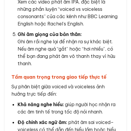
Xem các video phát âm IPA, đặc biệt là
những phần luyện “voiced vs voiceless
consonants” của các kênh như BBC Learning
English hoặc Rachel’s English.
Ghi âm giọng của bản thân:
Ghi âm rồi nghe lại để nhận ra sự khác biệt.
Nếu âm nghe quá “gắt” hoặc “hơi nhiều”, có
thể bạn đang phát âm vô thanh thay vì hữu
thanh.
Tầm quan trọng trong giao tiếp thực tế
Sự phân biệt giữa voiced và voiceless ảnh
hưởng trực tiếp đến:
Khả năng nghe hiểu:
giúp người học nhận ra
các âm tinh tế trong tốc độ nói nhanh.
Độ chính xác ngữ âm:
phát âm sai voiced–
voiceless có thể dẫn đến hiểu lầm hoặc hiểu