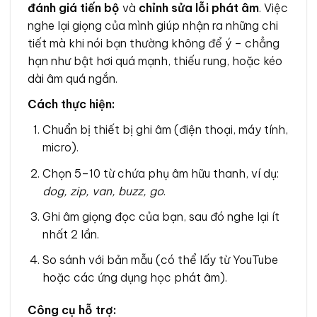
đánh giá tiến bộ
và
chỉnh sửa lỗi phát âm
. Việc
nghe lại giọng của mình giúp nhận ra những chi
tiết mà khi nói bạn thường không để ý – chẳng
hạn như bật hơi quá mạnh, thiếu rung, hoặc kéo
dài âm quá ngắn.
Cách thực hiện:
Chuẩn bị thiết bị ghi âm (điện thoại, máy tính,
micro).
Chọn 5–10 từ chứa phụ âm hữu thanh, ví dụ:
dog, zip, van, buzz, go
.
Ghi âm giọng đọc của bạn, sau đó nghe lại ít
nhất 2 lần.
So sánh với bản mẫu (có thể lấy từ YouTube
hoặc các ứng dụng học phát âm).
Công cụ hỗ trợ: