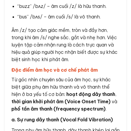
“buzz” /bʌz/ – âm cuối /z/ là hữu thanh.
“bus” /bʌs/ – âm cuối /s/ là vô thanh.
Âm /z/ tạo cảm giác mềm, tròn và đầy hơn,
trong khi âm /s/ nghe sắc, gắt và nhẹ hơn. Việc
luyện tập cảm nhận rung là cách trực quan và
hiệu quả giúp người học nhận biết được sự khác
biệt sinh học khi phát âm.
Đặc điểm âm học và cơ chế phát âm
Từ góc nhìn chuyên sâu của âm học, sự khác
biệt giữa phụ âm hữu thanh và vô thanh thể
hiện ở ba yếu tố cơ bản:
hoạt động dây thanh
,
thời gian khởi phát âm (Voice Onset Time)
và
phổ tần âm thanh (frequency spectrum)
.
a. Sự rung dây thanh (Vocal Fold Vibration)
Trong phụ âm hữu thanh, dây thanh khép lại gần