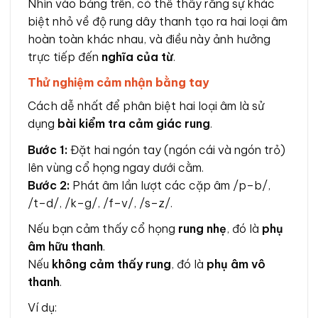
Nhìn vào bảng trên, có thể thấy rằng sự khác
biệt nhỏ về độ rung dây thanh tạo ra hai loại âm
hoàn toàn khác nhau, và điều này ảnh hưởng
trực tiếp đến
nghĩa của từ
.
Thử nghiệm cảm nhận bằng tay
Cách dễ nhất để phân biệt hai loại âm là sử
dụng
bài kiểm tra cảm giác rung
.
Bước 1:
Đặt hai ngón tay (ngón cái và ngón trỏ)
lên vùng cổ họng ngay dưới cằm.
Bước 2:
Phát âm lần lượt các cặp âm /p–b/,
/t–d/, /k–g/, /f–v/, /s–z/.
Nếu bạn cảm thấy cổ họng
rung nhẹ
, đó là
phụ
âm hữu thanh
.
Nếu
không cảm thấy rung
, đó là
phụ âm vô
thanh
.
Ví dụ: